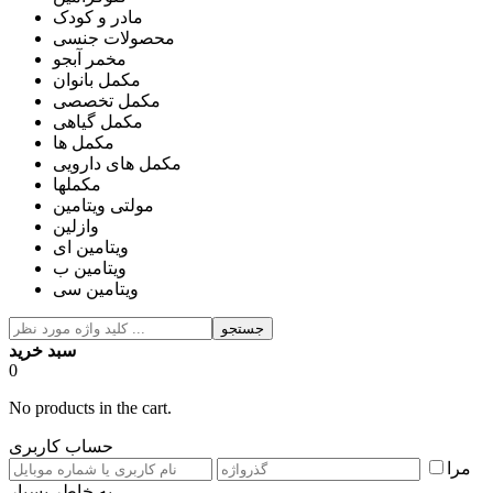
مادر و کودک
محصولات جنسی
مخمر آبجو
مکمل بانوان
مکمل تخصصی
مکمل گیاهی
مکمل ها
مکمل های دارویی
مکملها
مولتی ویتامین
وازلین
ویتامین ای
ویتامین ب
ویتامین سی
جستجو
سبد خرید
0
No products in the cart.
حساب کاربری
مرا
به خاطر بسپار