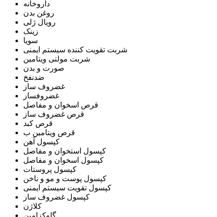
داروخانه
روغن بدن
رویال ژلی
زینک
سویا
شربت تقویت کننده سیستم ایمنی
شربت مولتی ویتامین
صورت و بدن
ضدنفخ
غضروف ساز
غضروفساز
قرص اسخوان و مفاصل
قرص غضروف ساز
قرص کبد
قرص ویتامین ب
کپسول آهن
کپسول استخوان و مفاصل
کپسول اسخوان و مفاصل
کپسول پروستات
کپسول پوست و مو و ناخن
کپسول تقویت سیستم ایمنی
کپسول غضروف ساز
کلاژن
گلوکزامین