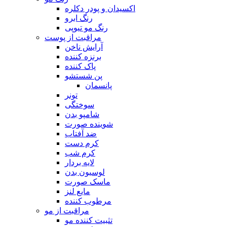
اکسیدان و پودر دکلره
رنگ ابرو
رنگ مو تیوپی
مراقبت از پوست
آرایش ناخن
برنزه کننده
پاک کننده
پن شستشو
پانسمان
تونر
سوختگی
شامپو بدن
شوینده صورت
ضد آفتاب
کرم دست
کرم شب
لایه بردار
لوسیون بدن
ماسک صورت
مایع لنز
مرطوب کننده
مراقبت از مو
تثبیت کننده مو