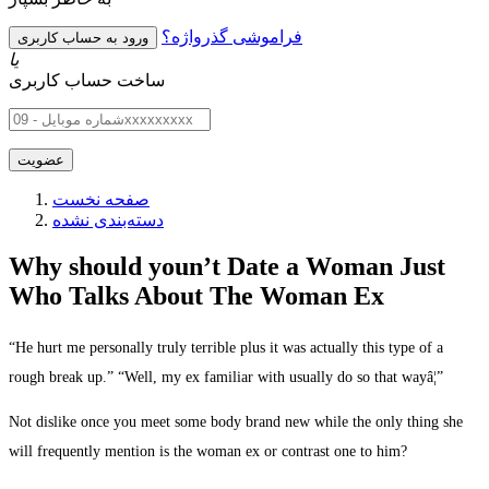
فراموشی گذرواژه؟
یا
ساخت حساب کاربری
صفحه نخست
دسته‌بندی نشده
Why should youn’t Date a Woman Just
Who Talks About The Woman Ex
“He hurt me personally truly terrible plus it was actually this type of a
rough break up.” “Well, my ex familiar with usually do so that wayâ¦”
Not dislike once you meet some body brand new while the only thing she
will frequently mention is the woman ex or contrast one to him?