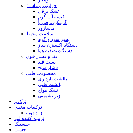
حرارتی و ماساژ
تشک برقی
کیسه آب گرم
گرمکن برقی پا
ماساژور
سلامت محیط
بخور سرد و گرم
دستگاه اکسیژن ساز
دستگاه تصفیه هوا
قند و فشار خون
تست قند
فشار سنج
محصولات طبی
بالشت بارداری
بالشت طبی
تشک مواج
زیر نشیمنی
ترک پا
ترکیبات مغذی
زردچوبه
ترمیم کننده لب
جنسینگ
چسب