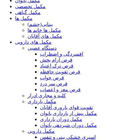
مکمل بانوان
مکمل تخصصی
مکمل گیاهی
مکمل ها
بینایی(چشم)
مکمل ها خانم ها
مکمل های آقایان
مکمل های دارویی
دستگاه عصبی
افسردگی و اضطراب
قرص آرام بخش
قرص ترک اعتیاد
قرص تقویت حافظه
قرص خواب
قرص سر درد
قرص مغز و اعصاب
کلیه و مجاری ادرار
مکمل بارداری
تقویت قوای باروری آقایان
مکمل پیش از بارداری بانوان
مکمل دوران بارداری
مکمل دوران شیردهی بانوان
مکمل دارویی
اسپری خشکی بینی و تنفس