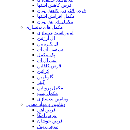
قرص کاهش اشتها
قرص لاغری و کاهش وزن
مکمل افزایش اشتها
مکمل افزایش وزن
مکمل های بدنسازی
آمینو اسید بدنسازی
ال آرژنین
ال کارنیتین
بی سی ای ای
پک مکمل
سی ال ای
قرص کافئین
کراتین
گلوتامین
گینر
مکمل پروتئین
مکمل پمپ
ویتامین بدنسازی
ویتامین و مواد معدنی
قرص آهن
قرص امگا
قرص جوشان
قرص زینک