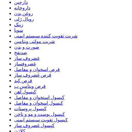
دارچین
داروخانه
روغن بدن
رویال ژلی
زینک
سویا
شربت تقویت کننده سیستم ایمنی
شربت مولتی ویتامین
صورت و بدن
ضدنفخ
غضروف ساز
غضروفساز
قرص اسخوان و مفاصل
قرص غضروف ساز
قرص کبد
قرص ویتامین ب
کپسول آهن
کپسول استخوان و مفاصل
کپسول اسخوان و مفاصل
کپسول پروستات
کپسول پوست و مو و ناخن
کپسول تقویت سیستم ایمنی
کپسول غضروف ساز
کلاژن