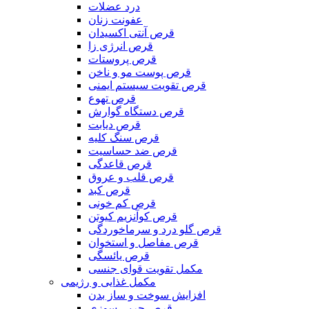
درد عضلات
عفونت زنان
قرص آنتی اکسیدان
قرص انرژی زا
قرص پروستات
قرص پوست مو و ناخن
قرص تقویت سیستم ایمنی
قرص تهوع
قرص دستگاه گوارش
قرص دیابت
قرص سنگ کلیه
قرص ضد حساسیت
قرص قاعدگی
قرص قلب و عروق
قرص کبد
قرص کم خونی
قرص کوآنزیم کیوتن
قرص گلو درد و سرماخوردگی
قرص مفاصل و استخوان
قرص یائسگی
مکمل تقویت قوای جنسی
مکمل غذایی و رژیمی
افزایش سوخت و ساز بدن
قرص چربی سوزی