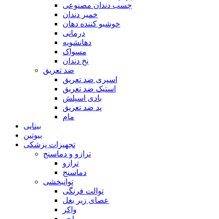
چسب دندان مصنوعی
خمیر دندان
خوشبو کننده دهان
درمانی
دهانشویه
مسواک
نخ دندان
ضد تعریق
اسپری ضد تعریق
استیک ضد تعریق
بادی اسپلش
پد ضد تعریق
مام
بینایی
بیوتین
تجهیزات پزشکی
ترازو و دماسنج
ترازو
دماسنج
توانبخشی
توالت فرنگی
عصای زیر بغل
واکر
ویلچر