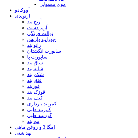
موی معمولی
آووکادو
ارتوپدی
آرنج بند
آویز دست
توالت فرنگی
جوراب واریس
زانو بند
ساپورت انگشتان
ساپورت پا
ساق بند
شانه بند
شکم بند
فتق بند
قوزبند
قوزک بند
کتف بند
کمربند بارداری
کمربند طبی
گردنبند طبی
مچ بند
امگا 3 و روغن ماهی
بهداشتی