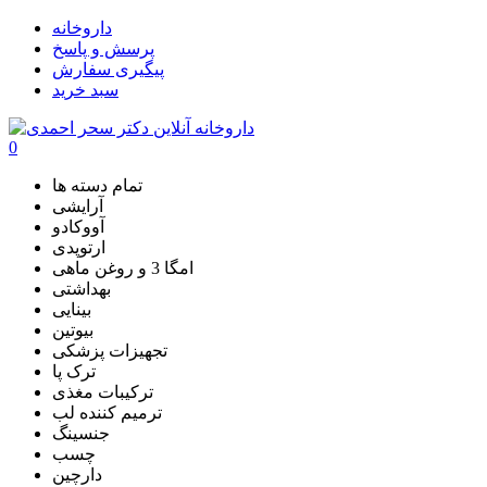
داروخانه
پرسش و پاسخ
پیگیری سفارش
سبد خرید
0
تمام دسته ها
آرایشی
آووکادو
ارتوپدی
امگا 3 و روغن ماهی
بهداشتی
بینایی
بیوتین
تجهیزات پزشکی
ترک پا
ترکیبات مغذی
ترمیم کننده لب
جنسینگ
چسب
دارچین