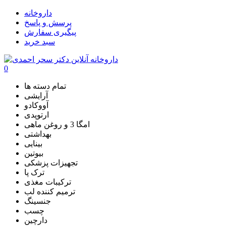
داروخانه
پرسش و پاسخ
پیگیری سفارش
سبد خرید
0
تمام دسته ها
آرایشی
آووکادو
ارتوپدی
امگا 3 و روغن ماهی
بهداشتی
بینایی
بیوتین
تجهیزات پزشکی
ترک پا
ترکیبات مغذی
ترمیم کننده لب
جنسینگ
چسب
دارچین