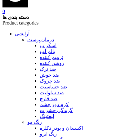
0
دسته بندی ها
Product categories
آرایشی
درمان پوست
اسکراب
بالم لب
ترمیم کننده
روشن کننده
ضد ترک
ضد جوش
ضد چروک
ضد حساسیت
ضد سلولیت
ضد قارچ
کرم دور چشم
گزیدگی حشرات
لیفتینگ
رنگ مو
اکسیدان و پودر دکلره
رنگ ابرو