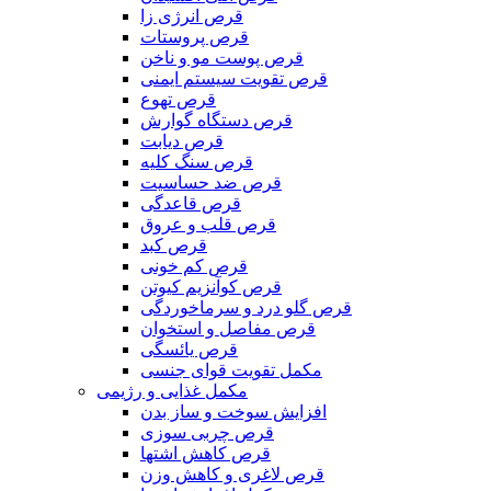
قرص انرژی زا
قرص پروستات
قرص پوست مو و ناخن
قرص تقویت سیستم ایمنی
قرص تهوع
قرص دستگاه گوارش
قرص دیابت
قرص سنگ کلیه
قرص ضد حساسیت
قرص قاعدگی
قرص قلب و عروق
قرص کبد
قرص کم خونی
قرص کوآنزیم کیوتن
قرص گلو درد و سرماخوردگی
قرص مفاصل و استخوان
قرص یائسگی
مکمل تقویت قوای جنسی
مکمل غذایی و رژیمی
افزایش سوخت و ساز بدن
قرص چربی سوزی
قرص کاهش اشتها
قرص لاغری و کاهش وزن