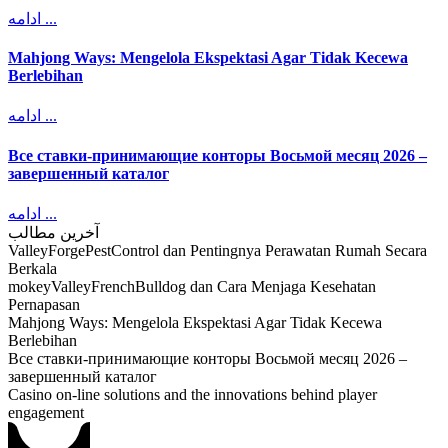
ادامه ...
Mahjong Ways: Mengelola Ekspektasi Agar Tidak Kecewa
Berlebihan
ادامه ...
Все ставки-принимающие конторы Восьмой месяц 2026 –
завершенный каталог
ادامه ...
آخرین مطالب
ValleyForgePestControl dan Pentingnya Perawatan Rumah Secara
Berkala
mokeyValleyFrenchBulldog dan Cara Menjaga Kesehatan
Pernapasan
Mahjong Ways: Mengelola Ekspektasi Agar Tidak Kecewa
Berlebihan
Все ставки-принимающие конторы Восьмой месяц 2026 –
завершенный каталог
Casino on-line solutions and the innovations behind player
engagement