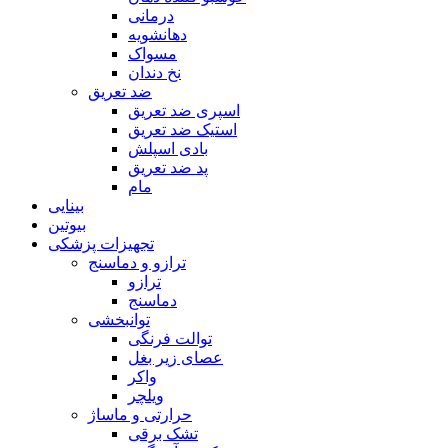
درمانی
دهانشویه
مسواک
نخ دندان
ضد تعریق
اسپری ضد تعریق
استیک ضد تعریق
بادی اسپلش
پد ضد تعریق
مام
بینایی
بیوتین
تجهیزات پزشکی
ترازو و دماسنج
ترازو
دماسنج
توانبخشی
توالت فرنگی
عصای زیر بغل
واکر
ویلچر
حرارتی و ماساژ
تشک برقی