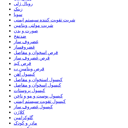
رویال ژلی
زینک
سویا
شربت تقویت کننده سیستم ایمنی
شربت مولتی ویتامین
صورت و بدن
ضدنفخ
غضروف ساز
غضروفساز
قرص اسخوان و مفاصل
قرص غضروف ساز
قرص کبد
قرص ویتامین ب
کپسول آهن
کپسول استخوان و مفاصل
کپسول اسخوان و مفاصل
کپسول پروستات
کپسول پوست و مو و ناخن
کپسول تقویت سیستم ایمنی
کپسول غضروف ساز
کلاژن
گلوکزامین
مادر و کودک