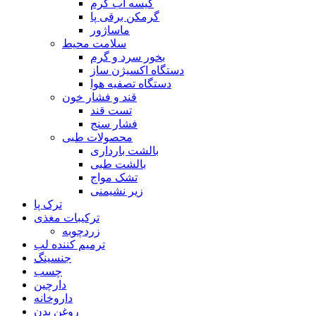
کیسه آب گرم
گرمکن برقی پا
ماساژور
سلامت محیط
بخور سرد و گرم
دستگاه اکسیژن ساز
دستگاه تصفیه هوا
قند و فشار خون
تست قند
فشار سنج
محصولات طبی
بالشت بارداری
بالشت طبی
تشک مواج
زیر نشیمنی
ترک پا
ترکیبات مغذی
زردچوبه
ترمیم کننده لب
جنسینگ
چسب
دارچین
داروخانه
روغن بدن