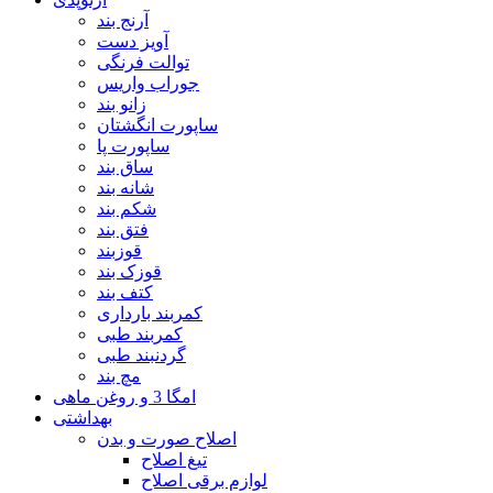
آرنج بند
آویز دست
توالت فرنگی
جوراب واریس
زانو بند
ساپورت انگشتان
ساپورت پا
ساق بند
شانه بند
شکم بند
فتق بند
قوزبند
قوزک بند
کتف بند
کمربند بارداری
کمربند طبی
گردنبند طبی
مچ بند
امگا 3 و روغن ماهی
بهداشتی
اصلاح صورت و بدن
تیغ اصلاح
لوازم برقی اصلاح