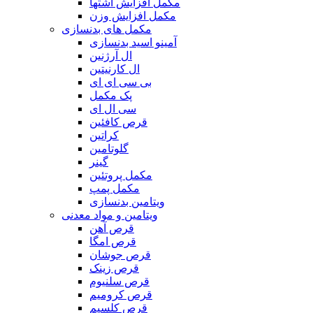
مکمل افزایش اشتها
مکمل افزایش وزن
مکمل های بدنسازی
آمینو اسید بدنسازی
ال آرژنین
ال کارنیتین
بی سی ای ای
پک مکمل
سی ال ای
قرص کافئین
کراتین
گلوتامین
گینر
مکمل پروتئین
مکمل پمپ
ویتامین بدنسازی
ویتامین و مواد معدنی
قرص آهن
قرص امگا
قرص جوشان
قرص زینک
قرص سلنیوم
قرص کرومیم
قرص کلسیم