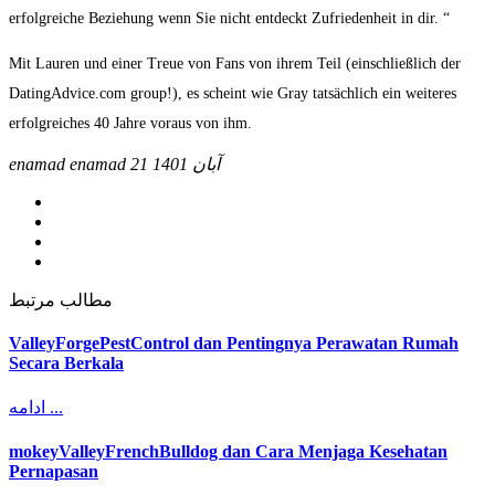
erfolgreiche Beziehung wenn Sie nicht entdeckt Zufriedenheit in dir. “
Mit Lauren und einer Treue von Fans von ihrem Teil (einschließlich der
DatingAdvice.com group!), es scheint wie Gray tatsächlich ein weiteres
erfolgreiches 40 Jahre voraus von ihm.
21 آبان 1401
enamad enamad
مطالب مرتبط
ValleyForgePestControl dan Pentingnya Perawatan Rumah
Secara Berkala
ادامه ...
mokeyValleyFrenchBulldog dan Cara Menjaga Kesehatan
Pernapasan