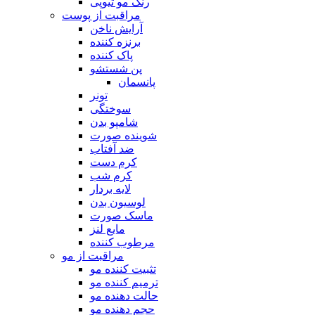
رنگ مو تیوپی
مراقبت از پوست
آرایش ناخن
برنزه کننده
پاک کننده
پن شستشو
پانسمان
تونر
سوختگی
شامپو بدن
شوینده صورت
ضد آفتاب
کرم دست
کرم شب
لایه بردار
لوسیون بدن
ماسک صورت
مایع لنز
مرطوب کننده
مراقبت از مو
تثبیت کننده مو
ترمیم کننده مو
حالت دهنده مو
حجم دهنده مو