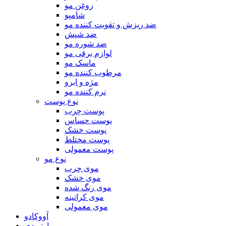
روغن مو
شامپو
ضد ریزش و تقویت کننده مو
ضد شپش
ضد شوره مو
لوازم برقی مو
ماسک مو
مرطوب کننده مو
مژه و ابرو
نرم کننده مو
نوع پوست
پوست چرب
پوست حساس
پوست خشک
پوست مختلط
پوست معمولی
نوع مو
موی چرب
موی خشک
موی رنگ شده
موی کراتینه
موی معمولی
آووکادو
ارتوپدی