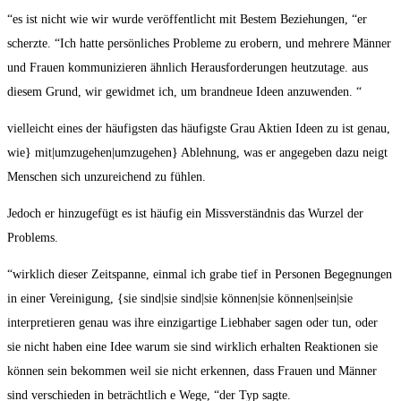
“es ist nicht wie wir wurde veröffentlicht mit Bestem Beziehungen, “er
scherzte. “Ich hatte persönliches Probleme zu erobern, und mehrere Männer
und Frauen kommunizieren ähnlich Herausforderungen heutzutage. aus
diesem Grund, wir gewidmet ich, um brandneue Ideen anzuwenden. “
vielleicht eines der häufigsten das häufigste Grau Aktien Ideen zu ist genau,
wie} mit|umzugehen|umzugehen} Ablehnung, was er angegeben dazu neigt
Menschen sich unzureichend zu fühlen.
Jedoch er hinzugefügt es ist häufig ein Missverständnis das Wurzel der
Problems.
“wirklich dieser Zeitspanne, einmal ich grabe tief in Personen Begegnungen
in einer Vereinigung, {sie sind|sie sind|sie können|sie können|sein|sie
interpretieren genau was ihre einzigartige Liebhaber sagen oder tun, oder
sie nicht haben eine Idee warum sie sind wirklich erhalten Reaktionen sie
können sein bekommen weil sie nicht erkennen, dass Frauen und Männer
sind verschieden in beträchtlich e Wege, “der Typ sagte.