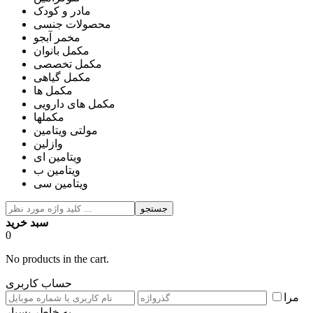
مادر و کودک
محصولات جنسی
مخمر آبجو
مکمل بانوان
مکمل تخصصی
مکمل گیاهی
مکمل ها
مکمل های دارویی
مکملها
مولتی ویتامین
وازلین
ویتامین ای
ویتامین ب
ویتامین سی
جستجو
سبد خرید
0
No products in the cart.
حساب کاربری
مرا
به خاطر بسپار