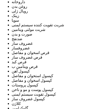
داروخانه
روغن بدن
رویال ژلی
زینک
سویا
شربت تقویت کننده سیستم ایمنی
شربت مولتی ویتامین
صورت و بدن
ضدنفخ
غضروف ساز
غضروفساز
قرص اسخوان و مفاصل
قرص غضروف ساز
قرص کبد
قرص ویتامین ب
کپسول آهن
کپسول استخوان و مفاصل
کپسول اسخوان و مفاصل
کپسول پروستات
کپسول پوست و مو و ناخن
کپسول تقویت سیستم ایمنی
کپسول غضروف ساز
کلاژن
گلوکزامین