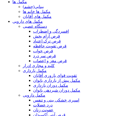
مکمل ها
بینایی(چشم)
مکمل ها خانم ها
مکمل های آقایان
مکمل های دارویی
دستگاه عصبی
افسردگی و اضطراب
قرص آرام بخش
قرص ترک اعتیاد
قرص تقویت حافظه
قرص خواب
قرص سر درد
قرص مغز و اعصاب
کلیه و مجاری ادرار
مکمل بارداری
تقویت قوای باروری آقایان
مکمل پیش از بارداری بانوان
مکمل دوران بارداری
مکمل دوران شیردهی بانوان
مکمل دارویی
اسپری خشکی بینی و تنفس
درد عضلات
عفونت زنان
قرص آنتی اکسیدان