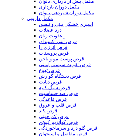
مکمل پیش از بارداری بانوان
مکمل دوران بارداری
مکمل دوران شیردهی بانوان
مکمل دارویی
اسپری خشکی بینی و تنفس
درد عضلات
عفونت زنان
قرص آنتی اکسیدان
قرص انرژی زا
قرص پروستات
قرص پوست مو و ناخن
قرص تقویت سیستم ایمنی
قرص تهوع
قرص دستگاه گوارش
قرص دیابت
قرص سنگ کلیه
قرص ضد حساسیت
قرص قاعدگی
قرص قلب و عروق
قرص کبد
قرص کم خونی
قرص کوآنزیم کیوتن
قرص گلو درد و سرماخوردگی
قرص مفاصل و استخوان