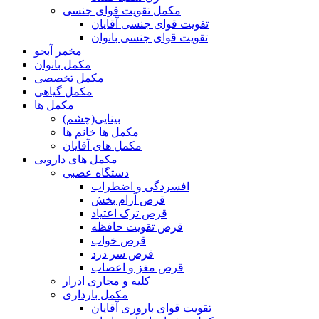
مکمل تقویت قوای جنسی
تقویت قوای جنسی آقایان
تقویت قوای جنسی بانوان
مخمر آبجو
مکمل بانوان
مکمل تخصصی
مکمل گیاهی
مکمل ها
بینایی(چشم)
مکمل ها خانم ها
مکمل های آقایان
مکمل های دارویی
دستگاه عصبی
افسردگی و اضطراب
قرص آرام بخش
قرص ترک اعتیاد
قرص تقویت حافظه
قرص خواب
قرص سر درد
قرص مغز و اعصاب
کلیه و مجاری ادرار
مکمل بارداری
تقویت قوای باروری آقایان