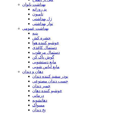
بهداشت بانوان
پد روزانه
تامپون
ژل بهداشتی
نوار بهداشتی
بهداشت عمومی
پنبه
حشره کش
خوشبو کننده هوا
دستمال کاغذی
دستمال مرطوب
گوش پاک کن
مایع دستشویی
مایع لباس شویی
دهان و دندان
پودر سفید کننده دندان
چسب دندان مصنوعی
خمیر دندان
خوشبو کننده دهان
درمانی
دهانشویه
مسواک
نخ دندان