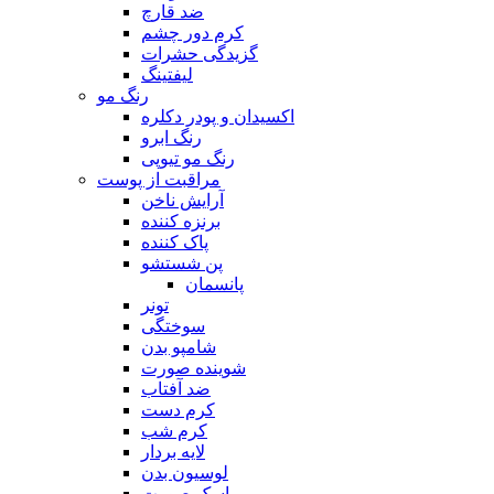
ضد قارچ
کرم دور چشم
گزیدگی حشرات
لیفتینگ
رنگ مو
اکسیدان و پودر دکلره
رنگ ابرو
رنگ مو تیوپی
مراقبت از پوست
آرایش ناخن
برنزه کننده
پاک کننده
پن شستشو
پانسمان
تونر
سوختگی
شامپو بدن
شوینده صورت
ضد آفتاب
کرم دست
کرم شب
لایه بردار
لوسیون بدن
ماسک صورت