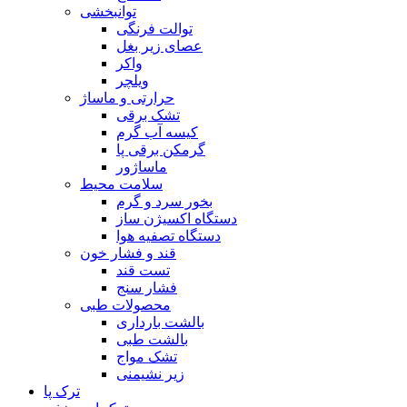
توانبخشی
توالت فرنگی
عصای زیر بغل
واکر
ویلچر
حرارتی و ماساژ
تشک برقی
کیسه آب گرم
گرمکن برقی پا
ماساژور
سلامت محیط
بخور سرد و گرم
دستگاه اکسیژن ساز
دستگاه تصفیه هوا
قند و فشار خون
تست قند
فشار سنج
محصولات طبی
بالشت بارداری
بالشت طبی
تشک مواج
زیر نشیمنی
ترک پا