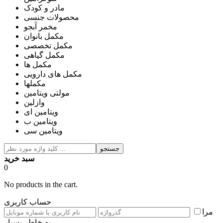
مادر و کودک
محصولات جنسی
مخمر آبجو
مکمل بانوان
مکمل تخصصی
مکمل گیاهی
مکمل ها
مکمل های دارویی
مکملها
مولتی ویتامین
وازلین
ویتامین ای
ویتامین ب
ویتامین سی
جستجو
سبد خرید
0
No products in the cart.
حساب کاربری
مرا
به خاطر بسپار