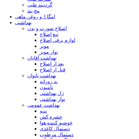
گردنبند طبی
مچ بند
امگا 3 و روغن ماهی
بهداشتی
اصلاح صورت و بدن
تیغ اصلاح
لوازم برقی اصلاح
موبر
نوار موبر
بهداشت آقایان
بعد از اصلاح
قبل از اصلاح
بهداشت بانوان
پد روزانه
تامپون
ژل بهداشتی
نوار بهداشتی
بهداشت عمومی
پنبه
حشره کش
خوشبو کننده هوا
دستمال کاغذی
دستمال مرطوب