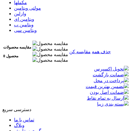
مکملها
مولتی ویتامین
وازلین
ویتامین ای
ویتامین ب
ویتامین سی
مقایسه محصولات
حذف همه
مقایسه کن
0 محصول
تحویل اکسپرس
ضمانت بازگشت
پرداخت در محل
تضمین بهترین قیمت
ضمانت اصل بودن
ارسال به تمام نقاط
بسته بندی زیبا
دسترسی سریع
تماس با ما
وبلاگ
پیگیری سفارش