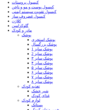
کپسول پروستات
کپسول پوست و مو و ناخن
کپسول تقویت سیستم ایمنی
کپسول غضروف ساز
کلاژن
گلوکزامین
مادر و کودک
پوشک
پوشک استخری
پوشک بزرگسال
پوشک سایز 1
پوشک سایز 2
پوشک سایز ۳
پوشک سایز ۴
پوشک سایز ۵
پوشک سایز ۶
پوشک سایز ۷
پوشک سایز ۸
تغذیه کودک
شیر خشک
غذای کودک
لوازم کودک
پستانک
خمیر دندان کودک