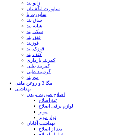
زانو بند
ساپورت انگشتان
ساپورت پا
ساق بند
شانه بند
شکم بند
فتق بند
قوزبند
قوزک بند
کتف بند
کمربند بارداری
کمربند طبی
گردنبند طبی
مچ بند
امگا 3 و روغن ماهی
بهداشتی
اصلاح صورت و بدن
تیغ اصلاح
لوازم برقی اصلاح
موبر
نوار موبر
بهداشت آقایان
بعد از اصلاح
قبل از اصلاح