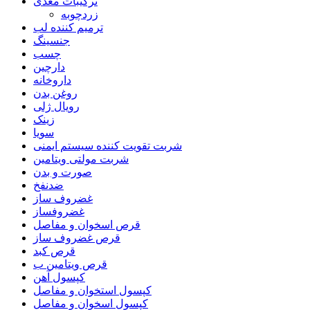
ترکیبات مغذی
زردچوبه
ترمیم کننده لب
جنسینگ
چسب
دارچین
داروخانه
روغن بدن
رویال ژلی
زینک
سویا
شربت تقویت کننده سیستم ایمنی
شربت مولتی ویتامین
صورت و بدن
ضدنفخ
غضروف ساز
غضروفساز
قرص اسخوان و مفاصل
قرص غضروف ساز
قرص کبد
قرص ویتامین ب
کپسول آهن
کپسول استخوان و مفاصل
کپسول اسخوان و مفاصل