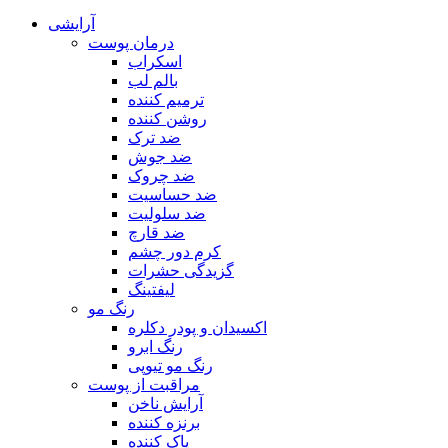
آرایشی
درمان پوست
اسکراب
بالم لب
ترمیم کننده
روشن کننده
ضد ترک
ضد جوش
ضد چروک
ضد حساسیت
ضد سلولیت
ضد قارچ
کرم دور چشم
گزیدگی حشرات
لیفتینگ
رنگ مو
اکسیدان و پودر دکلره
رنگ ابرو
رنگ مو تیوپی
مراقبت از پوست
آرایش ناخن
برنزه کننده
پاک کننده