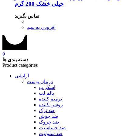
خیلی خشک 200 گرم
تماس بگیرید
افزودن به سبد
0
دسته بندی ها
Product categories
آرایشی
درمان پوست
اسکراب
بالم لب
ترمیم کننده
روشن کننده
ضد ترک
ضد جوش
ضد چروک
ضد حساسیت
ضد سلولیت