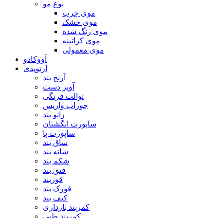
نوع مو
موی چرب
موی خشک
موی رنگ شده
موی کراتینه
موی معمولی
آووکادو
ارتوپدی
آرنج بند
آویز دست
توالت فرنگی
جوراب واریس
زانو بند
ساپورت انگشتان
ساپورت پا
ساق بند
شانه بند
شکم بند
فتق بند
قوزبند
قوزک بند
کتف بند
کمربند بارداری
کمربند طبی