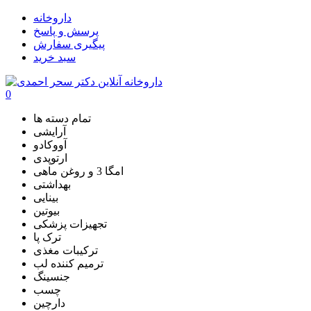
داروخانه
پرسش و پاسخ
پیگیری سفارش
سبد خرید
0
تمام دسته ها
آرایشی
آووکادو
ارتوپدی
امگا 3 و روغن ماهی
بهداشتی
بینایی
بیوتین
تجهیزات پزشکی
ترک پا
ترکیبات مغذی
ترمیم کننده لب
جنسینگ
چسب
دارچین