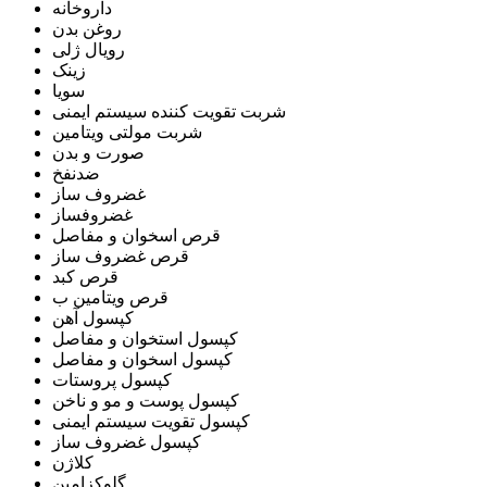
داروخانه
روغن بدن
رویال ژلی
زینک
سویا
شربت تقویت کننده سیستم ایمنی
شربت مولتی ویتامین
صورت و بدن
ضدنفخ
غضروف ساز
غضروفساز
قرص اسخوان و مفاصل
قرص غضروف ساز
قرص کبد
قرص ویتامین ب
کپسول آهن
کپسول استخوان و مفاصل
کپسول اسخوان و مفاصل
کپسول پروستات
کپسول پوست و مو و ناخن
کپسول تقویت سیستم ایمنی
کپسول غضروف ساز
کلاژن
گلوکزامین