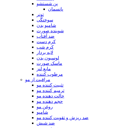
پن شستشو
پانسمان
تونر
سوختگی
شامپو بدن
شوینده صورت
ضد آفتاب
کرم دست
کرم شب
لایه بردار
لوسیون بدن
ماسک صورت
مایع لنز
مرطوب کننده
مراقبت از مو
تثبیت کننده مو
ترمیم کننده مو
حالت دهنده مو
حجم دهنده مو
روغن مو
شامپو
ضد ریزش و تقویت کننده مو
ضد شپش