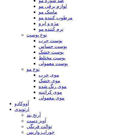
ضد شوره مو
لوازم برقی مو
ماسک مو
مرطوب کننده مو
مژه و ابرو
نرم کننده مو
نوع پوست
پوست چرب
پوست حساس
پوست خشک
پوست مختلط
پوست معمولی
نوع مو
موی چرب
موی خشک
موی رنگ شده
موی کراتینه
موی معمولی
آووکادو
ارتوپدی
آرنج بند
آویز دست
توالت فرنگی
جوراب واریس