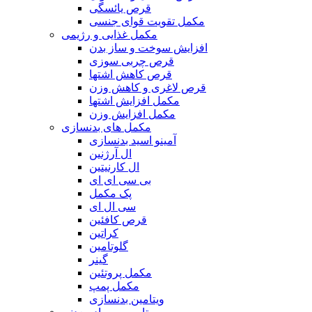
قرص یائسگی
مکمل تقویت قوای جنسی
مکمل غذایی و رژیمی
افزایش سوخت و ساز بدن
قرص چربی سوزی
قرص کاهش اشتها
قرص لاغری و کاهش وزن
مکمل افزایش اشتها
مکمل افزایش وزن
مکمل های بدنسازی
آمینو اسید بدنسازی
ال آرژنین
ال کارنیتین
بی سی ای ای
پک مکمل
سی ال ای
قرص کافئین
کراتین
گلوتامین
گینر
مکمل پروتئین
مکمل پمپ
ویتامین بدنسازی