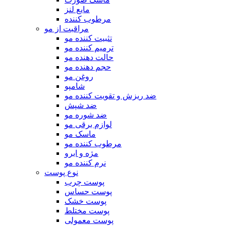
مایع لنز
مرطوب کننده
مراقبت از مو
تثبیت کننده مو
ترمیم کننده مو
حالت دهنده مو
حجم دهنده مو
روغن مو
شامپو
ضد ریزش و تقویت کننده مو
ضد شپش
ضد شوره مو
لوازم برقی مو
ماسک مو
مرطوب کننده مو
مژه و ابرو
نرم کننده مو
نوع پوست
پوست چرب
پوست حساس
پوست خشک
پوست مختلط
پوست معمولی