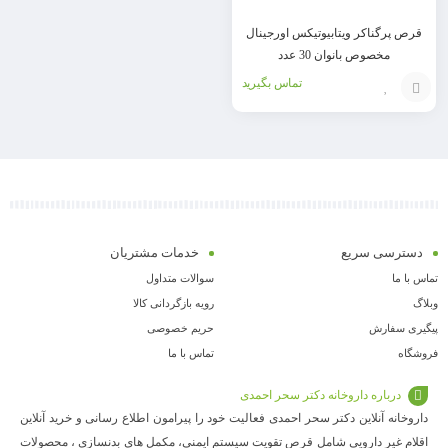
قرص پرگناکر ویتابیوتیکس اورجینال
مخصوص بانوان 30 عدد
تماس بگیرید
افزودن
به
سبد
دسترسی سریع
خدمات مشتریان
تماس با ما
سوالات متداول
وبلاگ
رویه بازگردانی کالا
پیگیری سفارش
حریم خصوصی
فروشگاه
تماس با ما
درباره داروخانه دکتر سحر احمدی
داروخانه آنلاین دکتر سحر احمدی فعالیت خود را پیرامون اطلاع رسانی و خرید آنلاین
اقلام غیر دارویی شامل قرص تقویت سیستم ایمنی، مکمل های بدنسازی ، محصولات