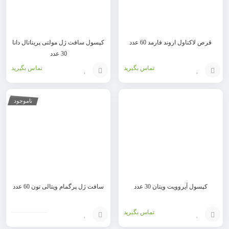
قرص لاکتاول اروند فارمد 60 عدد
کپسول سافت ژل مولتی پریناتال دانا
30 عدد
تماس بگیرید
تماس بگیرید
افزودن
افزودن
ناموجود
به
به
سبد
سبد
کپسول آیروویت ویتان 30 عدد
سافت ژل پرگمام ویتالی تون 60 عدد
تماس بگیرید