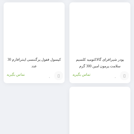
افزودن
افزودن
به
به
سبد
سبد
پودر شیرافزای گالاکتومید کلسیم
کپسول ففول پرگننسی اینترافارم 30
سلامت پرمون امین 300 گرم
عدد
تماس بگیرید
تماس بگیرید
افزودن
افزودن
به
به
سبد
سبد