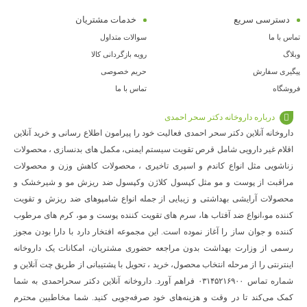
دسترسی سریع
خدمات مشتریان
تماس با ما
سوالات متداول
وبلاگ
رویه بازگردانی کالا
پیگیری سفارش
حریم خصوصی
فروشگاه
تماس با ما
درباره داروخانه دکتر سحر احمدی
داروخانه آنلاین دکتر سحر احمدی فعالیت خود را پیرامون اطلاع رسانی و خرید آنلاین
اقلام غیر دارویی شامل قرص تقویت سیستم ایمنی، مکمل های بدنسازی ، محصولات
زناشویی مثل انواع کاندم و اسپری تاخیری ، محصولات کاهش وزن و محصولات
مراقبت از پوست و مو مثل کپسول کلاژن وکپسول ضد ریزش مو و شیرخشک و
محصولات آرایشی بهداشتی و زیبایی از جمله انواع شامپوهای ضد ریزش و تقویت
کننده مو،انواع ضد آفتاب ها، سرم های تقویت کننده پوست و مو، کرم های مرطوب
کننده و جوان ساز را آغاز نموده است. این مجموعه افتخار دارد با دارا بودن مجوز
رسمی از وزارت بهداشت بدون مراجعه حضوری مشتریان، امکانات یک داروخانه
اینترنتی را از مرحله انتخاب محصول، خرید ، تحویل با پشتیبانی از طریق چت آنلاین و
شماره تماس ۰۳۱۴۵۲۱۶۹۰۰ فراهم آورد. داروخانه آنلاین دکتر سحراحمدی به شما
کمک می‌کند تا در وقت و هزینه‌های خود صرفه‌جویی کنید. شما مخاطبین محترم