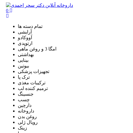
0
تمام دسته ها
آرایشی
آووکادو
ارتوپدی
امگا 3 و روغن ماهی
بهداشتی
بینایی
بیوتین
تجهیزات پزشکی
ترک پا
ترکیبات مغذی
ترمیم کننده لب
جنسینگ
چسب
دارچین
داروخانه
روغن بدن
رویال ژلی
زینک