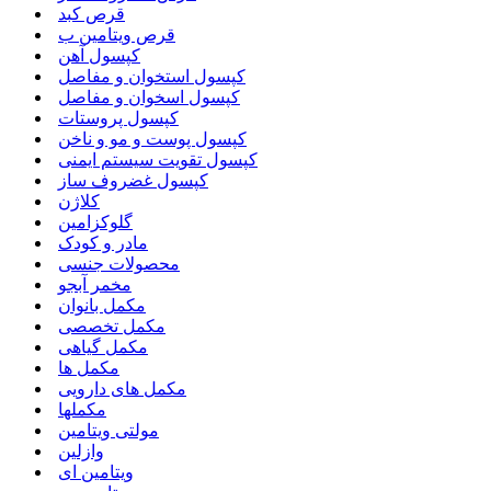
قرص کبد
قرص ویتامین ب
کپسول آهن
کپسول استخوان و مفاصل
کپسول اسخوان و مفاصل
کپسول پروستات
کپسول پوست و مو و ناخن
کپسول تقویت سیستم ایمنی
کپسول غضروف ساز
کلاژن
گلوکزامین
مادر و کودک
محصولات جنسی
مخمر آبجو
مکمل بانوان
مکمل تخصصی
مکمل گیاهی
مکمل ها
مکمل های دارویی
مکملها
مولتی ویتامین
وازلین
ویتامین ای