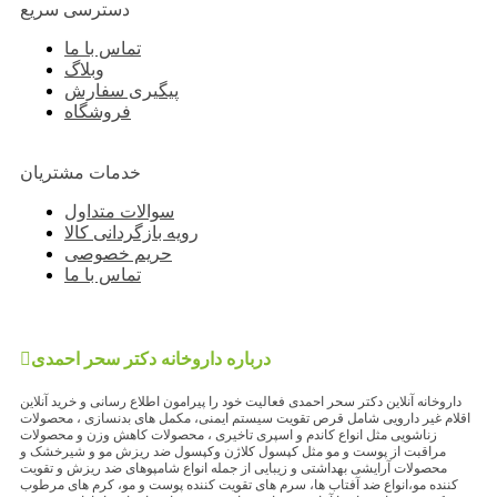
دسترسی سریع
تماس با ما
وبلاگ
پیگیری سفارش
فروشگاه
خدمات مشتریان
سوالات متداول
رویه بازگردانی کالا
حریم خصوصی
تماس با ما
درباره داروخانه دکتر سحر احمدی
داروخانه آنلاین دکتر سحر احمدی فعالیت خود را پیرامون اطلاع رسانی و خرید آنلاین
اقلام غیر دارویی شامل قرص تقویت سیستم ایمنی، مکمل های بدنسازی ، محصولات
زناشویی مثل انواع کاندم و اسپری تاخیری ، محصولات کاهش وزن و محصولات
مراقبت از پوست و مو مثل کپسول کلاژن وکپسول ضد ریزش مو و شیرخشک و
محصولات آرایشی بهداشتی و زیبایی از جمله انواع شامپوهای ضد ریزش و تقویت
کننده مو،انواع ضد آفتاب ها، سرم های تقویت کننده پوست و مو، کرم های مرطوب