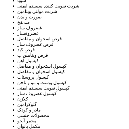
سویا
شربت تقویت کننده سیستم ایمنی
شربت مولتی ویتامین
صورت و بدن
ضدنفخ
غضروف ساز
غضروفساز
قرص اسخوان و مفاصل
قرص غضروف ساز
قرص کبد
قرص ویتامین ب
کپسول آهن
کپسول استخوان و مفاصل
کپسول اسخوان و مفاصل
کپسول پروستات
کپسول پوست و مو و ناخن
کپسول تقویت سیستم ایمنی
کپسول غضروف ساز
کلاژن
گلوکزامین
مادر و کودک
محصولات جنسی
مخمر آبجو
مکمل بانوان