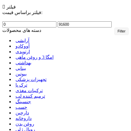
فیلتر
فیلتر براساس قیمت:
Min
Max
price
price
دسته های محصولات
Filter
آرایشی
آووکادو
ارتوپدی
امگا 3 و روغن ماهی
بهداشتی
بینایی
بیوتین
تجهیزات پزشکی
ترک پا
ترکیبات مغذی
ترمیم کننده لب
جنسینگ
چسب
دارچین
داروخانه
روغن بدن
رویال ژلی