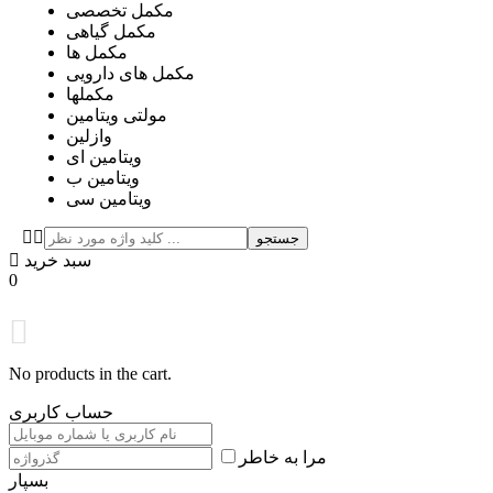
مکمل تخصصی
مکمل گیاهی
مکمل ها
مکمل های دارویی
مکملها
مولتی ویتامین
وازلین
ویتامین ای
ویتامین ب
ویتامین سی
جستجو
سبد خرید
0
No products in the cart.
حساب کاربری
مرا به خاطر
بسپار