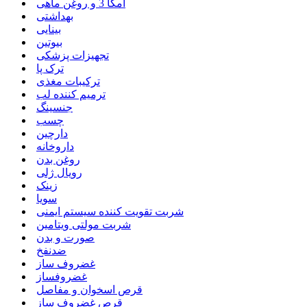
امگا 3 و روغن ماهی
بهداشتی
بینایی
بیوتین
تجهیزات پزشکی
ترک پا
ترکیبات مغذی
ترمیم کننده لب
جنسینگ
چسب
دارچین
داروخانه
روغن بدن
رویال ژلی
زینک
سویا
شربت تقویت کننده سیستم ایمنی
شربت مولتی ویتامین
صورت و بدن
ضدنفخ
غضروف ساز
غضروفساز
قرص اسخوان و مفاصل
قرص غضروف ساز