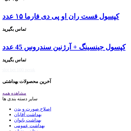
کپسول فست ران او پی دی فارما ۱۵ عدد
تماس بگیرید
کپسول جینسینگ + آرژنین سندروس 45 عدد
تماس بگیرید
slot bet 100 perak
آخرین محصولات بهداشتی
مشاهده همه
سایر دسته بندی ها
اصلاح صورت و بدن
بهداشت آقایان
بهداشت بانوان
بهداشت عمومی