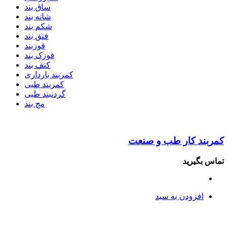
ساق بند
شانه بند
شکم بند
فتق بند
قوزبند
قوزک بند
کتف بند
کمربند بارداری
کمربند طبی
گردنبند طبی
مچ بند
کمربند کار طب و صنعت
تماس بگیرید
افزودن به سبد