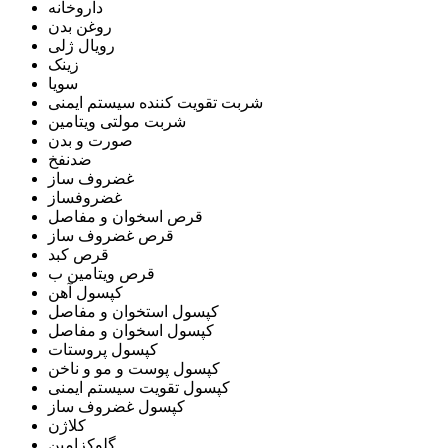
داروخانه
روغن بدن
رویال ژلی
زینک
سویا
شربت تقویت کننده سیستم ایمنی
شربت مولتی ویتامین
صورت و بدن
ضدنفخ
غضروف ساز
غضروفساز
قرص اسخوان و مفاصل
قرص غضروف ساز
قرص کبد
قرص ویتامین ب
کپسول آهن
کپسول استخوان و مفاصل
کپسول اسخوان و مفاصل
کپسول پروستات
کپسول پوست و مو و ناخن
کپسول تقویت سیستم ایمنی
کپسول غضروف ساز
کلاژن
گلوکزامین