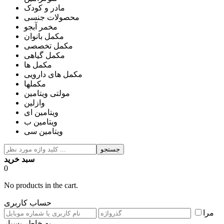
مادر و کودک
محصولات جنسی
مخمر آبجو
مکمل بانوان
مکمل تخصصی
مکمل گیاهی
مکمل ها
مکمل های دارویی
مکملها
مولتی ویتامین
وازلین
ویتامین ای
ویتامین ب
ویتامین سی
جستجو
سبد خرید
0
No products in the cart.
حساب کاربری
مرا
به خاطر بسپار