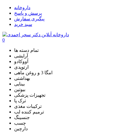
داروخانه
پرسش و پاسخ
پیگیری سفارش
سبد خرید
0
تمام دسته ها
آرایشی
آووکادو
ارتوپدی
امگا 3 و روغن ماهی
بهداشتی
بینایی
بیوتین
تجهیزات پزشکی
ترک پا
ترکیبات مغذی
ترمیم کننده لب
جنسینگ
چسب
دارچین