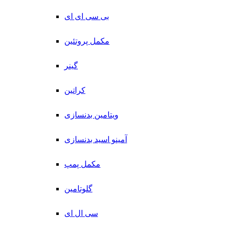
بی سی ای ای
مکمل پروتئین
گینر
کراتین
ویتامین بدنسازی
آمینو اسید بدنسازی
مکمل پمپ
گلوتامین
سی ال ای