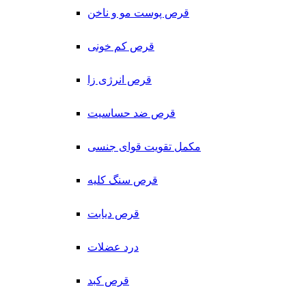
قرص پوست مو و ناخن
قرص کم خونی
قرص انرژی زا
قرص ضد حساسیت
مکمل تقویت قوای جنسی
قرص سنگ کلیه
قرص دیابت
درد عضلات
قرص کبد