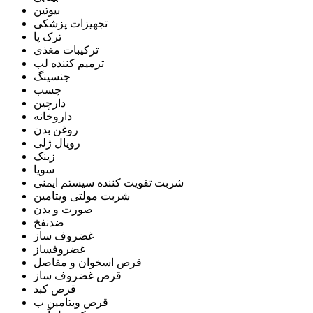
بیوتین
تجهیزات پزشکی
ترک پا
ترکیبات مغذی
ترمیم کننده لب
جنسینگ
چسب
دارچین
داروخانه
روغن بدن
رویال ژلی
زینک
سویا
شربت تقویت کننده سیستم ایمنی
شربت مولتی ویتامین
صورت و بدن
ضدنفخ
غضروف ساز
غضروفساز
قرص اسخوان و مفاصل
قرص غضروف ساز
قرص کبد
قرص ویتامین ب