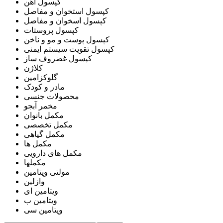
کپسول آهن
کپسول استخوان و مفاصل
کپسول اسخوان و مفاصل
کپسول پروستات
کپسول پوست و مو و ناخن
کپسول تقویت سیستم ایمنی
کپسول غضروف ساز
کلاژن
گلوکزامین
مادر و کودک
محصولات جنسی
مخمر آبجو
مکمل بانوان
مکمل تخصصی
مکمل گیاهی
مکمل ها
مکمل های دارویی
مکملها
مولتی ویتامین
وازلین
ویتامین ای
ویتامین ب
ویتامین سی