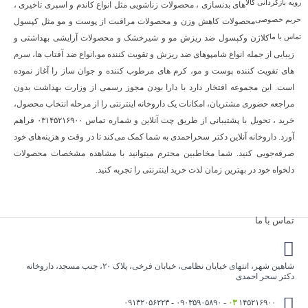
رویه بازگردانی کالا
های بدنسازی ، محصولات زناشویی مثل انواع کاندم و اسپری تاخیری ،
حریم خصوصی
محصولات کاهش وزن و محصولات مراقبت از پوست و مو مثل کپسول
تماس با ما
کلاژن وکپسول ضد ریزش مو و شیرخشک و محصولات آرایشی بهداشتی و
زیبایی از جمله انواع شامپوهای ضد ریزش و تقویت کننده مو،انواع ضد آفتاب ها، سرم
های تقویت کننده پوست و مو، کرم های مرطوب کننده و جوان ساز را آغاز نموده
است. این مجموعه افتخار دارد با دارا بودن مجوز رسمی از وزارت بهداشت بدون
مراجعه حضوری مشتریان، امکانات یک داروخانه اینترنتی را از مرحله انتخاب محصول،
خرید ، تحویل با پشتیبانی از طریق چت آنلاین و شماره تماس ۰۳۱۴۵۲۱۶۹۰۰ فراهم
آورد. داروخانه آنلاین دکتر سحراحمدی به شما کمک می‌کند تا در وقت و هزینه‌های خود
صرفه‌جویی کنید. شما مخاطبین محترم میتوانید با مشاهده مشخصات محصولات
دلخواه خود در بهترین زمان لذت خرید اینترنتی را تجربه کنید.
تماس با ما
شاهین شهر، انتهای خیایان نظامی، خیابان فرخی، پلاک ۲۰، جنب مسجد، داروخانه
دکتر سحر احمدی
۰۳
۱۴۵۲۱۶۹۰۰ - ۰۹۰۳۵۹۰۵۸۹۰ - ۰۹۱۳۲۰۵۶۲۲۳