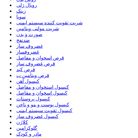
رویال ژلی
زینک
سویا
شربت تقویت کننده سیستم ایمنی
شربت مولتی ویتامین
صورت و بدن
ضدنفخ
غضروف ساز
غضروفساز
قرص اسخوان و مفاصل
قرص غضروف ساز
قرص کبد
قرص ویتامین ب
کپسول آهن
کپسول استخوان و مفاصل
کپسول اسخوان و مفاصل
کپسول پروستات
کپسول پوست و مو و ناخن
کپسول تقویت سیستم ایمنی
کپسول غضروف ساز
کلاژن
گلوکزامین
مادر و کودک