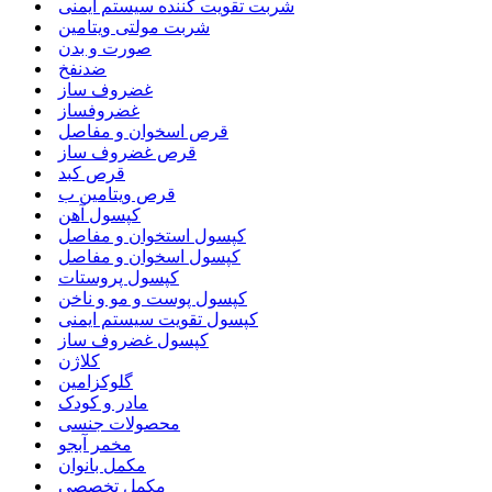
شربت تقویت کننده سیستم ایمنی
شربت مولتی ویتامین
صورت و بدن
ضدنفخ
غضروف ساز
غضروفساز
قرص اسخوان و مفاصل
قرص غضروف ساز
قرص کبد
قرص ویتامین ب
کپسول آهن
کپسول استخوان و مفاصل
کپسول اسخوان و مفاصل
کپسول پروستات
کپسول پوست و مو و ناخن
کپسول تقویت سیستم ایمنی
کپسول غضروف ساز
کلاژن
گلوکزامین
مادر و کودک
محصولات جنسی
مخمر آبجو
مکمل بانوان
مکمل تخصصی