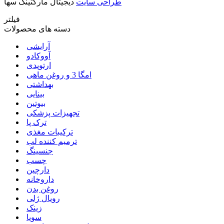
طراحی سایت
دیجیتال مارکتینگ سها
فیلتر
دسته های محصولات
آرایشی
آووکادو
ارتوپدی
امگا 3 و روغن ماهی
بهداشتی
بینایی
بیوتین
تجهیزات پزشکی
ترک پا
ترکیبات مغذی
ترمیم کننده لب
جنسینگ
چسب
دارچین
داروخانه
روغن بدن
رویال ژلی
زینک
سویا