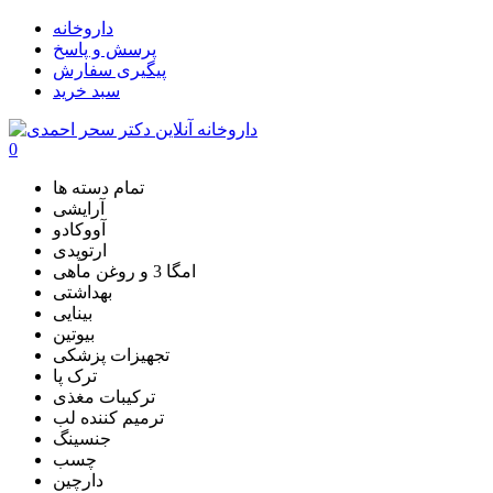
داروخانه
پرسش و پاسخ
پیگیری سفارش
سبد خرید
0
تمام دسته ها
آرایشی
آووکادو
ارتوپدی
امگا 3 و روغن ماهی
بهداشتی
بینایی
بیوتین
تجهیزات پزشکی
ترک پا
ترکیبات مغذی
ترمیم کننده لب
جنسینگ
چسب
دارچین