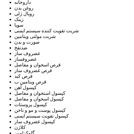
داروخانه
روغن بدن
رویال ژلی
زینک
سویا
شربت تقویت کننده سیستم ایمنی
شربت مولتی ویتامین
صورت و بدن
ضدنفخ
غضروف ساز
غضروفساز
قرص اسخوان و مفاصل
قرص غضروف ساز
قرص کبد
قرص ویتامین ب
کپسول آهن
کپسول استخوان و مفاصل
کپسول اسخوان و مفاصل
کپسول پروستات
کپسول پوست و مو و ناخن
کپسول تقویت سیستم ایمنی
کپسول غضروف ساز
کلاژن
گلوکزامین