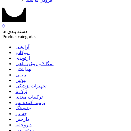
افزودن به سبد
0
دسته بندی ها
Product categories
آرایشی
آووکادو
ارتوپدی
امگا 3 و روغن ماهی
بهداشتی
بینایی
بیوتین
تجهیزات پزشکی
ترک پا
ترکیبات مغذی
ترمیم کننده لب
جنسینگ
چسب
دارچین
داروخانه
روغن بدن