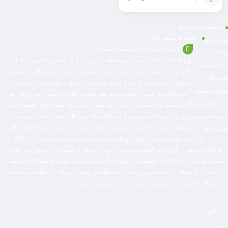
افزودن
دسترسی سریع
به
خدمات مشتریان
تماس با ما
سبد
درباره داروخانه دکتر سحر احمدی
وبلاگ
داروخانه آنلاین دکتر سحر احمدی فعالیت خود را پیرامون اطلاع رسانی و خرید آنلاین
پیگیری سفارش
اقلام غیر دارویی شامل قرص تقویت سیستم ایمنی، مکمل های بدنسازی ،
فروشگاه
محصولات زناشویی مثل انواع کاندم و اسپری تاخیری ، محصولات کاهش وزن و
سوالات متداول
محصولات مراقبت از پوست و مو مثل کپسول کلاژن وکپسول ضد ریزش مو و
رویه بازگردانی کالا
شیرخشک و محصولات آرایشی بهداشتی و زیبایی از جمله انواع شامپوهای ضد
حریم خصوصی
ریزش و تقویت کننده مو،انواع ضد آفتاب ها، سرم های تقویت کننده پوست و مو،
کرم های مرطوب کننده و جوان ساز را آغاز نموده است. این مجموعه افتخار دارد با
تماس با ما
دارا بودن مجوز رسمی از وزارت بهداشت بدون مراجعه حضوری مشتریان، امکانات یک
داروخانه اینترنتی را از مرحله انتخاب محصول، خرید ، تحویل با پشتیبانی از طریق چت آنلاین و
شماره تماس ۰۳۱۴۵۲۱۶۹۰۰ فراهم آورد. داروخانه آنلاین دکتر سحراحمدی به شما کمک می‌کند تا
در وقت و هزینه‌های خود صرفه‌جویی کنید. شما مخاطبین محترم میتوانید با مشاهده مشخصات
محصولات دلخواه خود در بهترین زمان لذت خرید اینترنتی را تجربه کنید.
تماس با ما