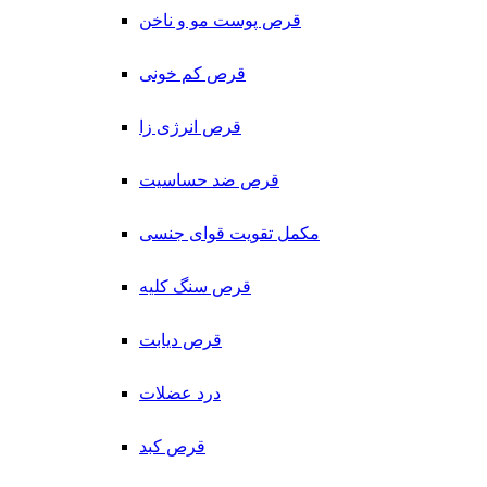
قرص پوست مو و ناخن
قرص کم خونی
قرص انرژی زا
قرص ضد حساسیت
مکمل تقویت قوای جنسی
قرص سنگ کلیه
قرص دیابت
درد عضلات
قرص کبد