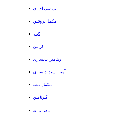
بی سی ای ای
مکمل پروتئین
گینر
کراتین
ویتامین بدنسازی
آمینو اسید بدنسازی
مکمل پمپ
گلوتامین
سی ال ای