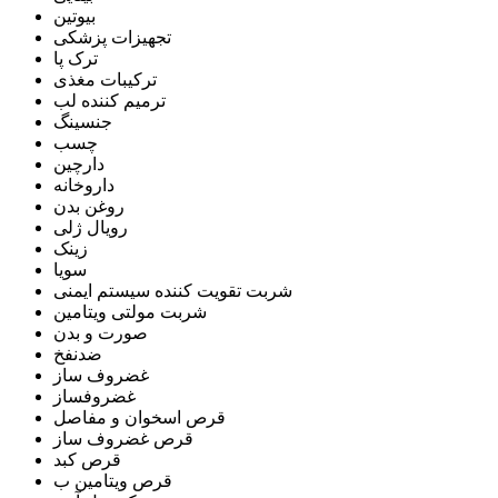
بیوتین
تجهیزات پزشکی
ترک پا
ترکیبات مغذی
ترمیم کننده لب
جنسینگ
چسب
دارچین
داروخانه
روغن بدن
رویال ژلی
زینک
سویا
شربت تقویت کننده سیستم ایمنی
شربت مولتی ویتامین
صورت و بدن
ضدنفخ
غضروف ساز
غضروفساز
قرص اسخوان و مفاصل
قرص غضروف ساز
قرص کبد
قرص ویتامین ب