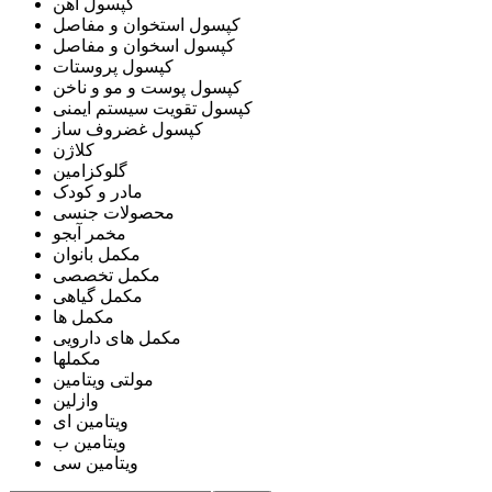
کپسول آهن
کپسول استخوان و مفاصل
کپسول اسخوان و مفاصل
کپسول پروستات
کپسول پوست و مو و ناخن
کپسول تقویت سیستم ایمنی
کپسول غضروف ساز
کلاژن
گلوکزامین
مادر و کودک
محصولات جنسی
مخمر آبجو
مکمل بانوان
مکمل تخصصی
مکمل گیاهی
مکمل ها
مکمل های دارویی
مکملها
مولتی ویتامین
وازلین
ویتامین ای
ویتامین ب
ویتامین سی