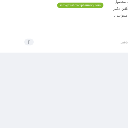
اب محصول،
info@drahmadipharmacy.com
اهم آورد. داروخانه آنلاین دکتر
وانید با
اشد.