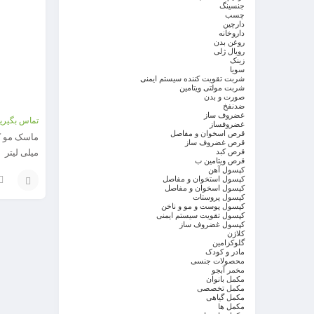
جنسینگ
چسب
دارچین
داروخانه
روغن بدن
رویال ژلی
زینک
سویا
شربت تقویت کننده سیستم ایمنی
شربت مولتی ویتامین
صورت و بدن
ضدنفخ
غضروف ساز
تماس بگیرید
غضروفساز
قرص اسخوان و مفاصل
قرص غضروف ساز
قرص کبد
میلی لیتر
قرص ویتامین ب
کپسول آهن
کپسول استخوان و مفاصل
کپسول اسخوان و مفاصل
کپسول پروستات
افزودن
کپسول پوست و مو و ناخن
کپسول تقویت سیستم ایمنی
به
کپسول غضروف ساز
کلاژن
گلوکزامین
سبد
مادر و کودک
محصولات جنسی
مخمر آبجو
مکمل بانوان
مکمل تخصصی
مکمل گیاهی
مکمل ها