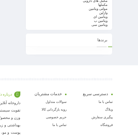
مکمل های دارویی
مکملها
مولتی ویتامین
وازلین
ویتامین ای
ویتامین ب
ویتامین سی
برندها
دسترسی سریع
خدمات مشتریان
درباره د
تماس با ما
سوالات متداول
داروخانه آنلا
وبلاگ
رویه بازگردانی کالا
تقویت سیستم 
پیگیری سفارش
حریم خصوصی
وزن و محصول
فروشگاه
تماس با ما
بهداشتی و زیب
پوست و مو، ک