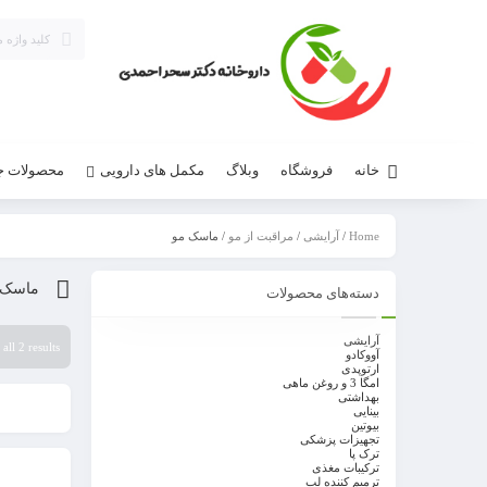
خانه
فروشگاه
وبلاگ
مکمل های دارویی
محصولات 
Home
/
آرایشی
/
مراقبت از مو
/ ماسک مو
ماسک 
دسته‌های محصولات
آرایشی
all 2 results
آووکادو
ارتوپدی
امگا 3 و روغن ماهی
بهداشتی
بینایی
بیوتین
تجهیزات پزشکی
ترک پا
ترکیبات مغذی
ترمیم کننده لب