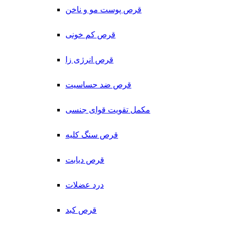
قرص پوست مو و ناخن
قرص کم خونی
قرص انرژی زا
قرص ضد حساسیت
مکمل تقویت قوای جنسی
قرص سنگ کلیه
قرص دیابت
درد عضلات
قرص کبد