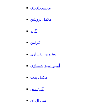
بی سی ای ای
مکمل پروتئین
گینر
کراتین
ویتامین بدنسازی
آمینو اسید بدنسازی
مکمل پمپ
گلوتامین
سی ال ای