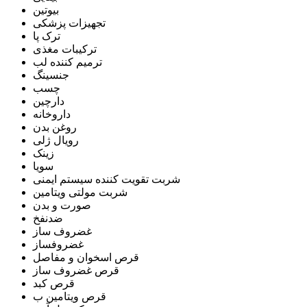
بیوتین
تجهیزات پزشکی
ترک پا
ترکیبات مغذی
ترمیم کننده لب
جنسینگ
چسب
دارچین
داروخانه
روغن بدن
رویال ژلی
زینک
سویا
شربت تقویت کننده سیستم ایمنی
شربت مولتی ویتامین
صورت و بدن
ضدنفخ
غضروف ساز
غضروفساز
قرص اسخوان و مفاصل
قرص غضروف ساز
قرص کبد
قرص ویتامین ب