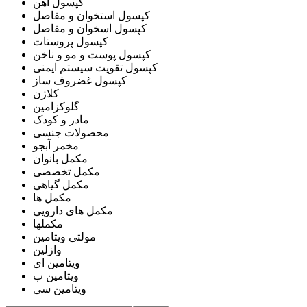
کپسول آهن
کپسول استخوان و مفاصل
کپسول اسخوان و مفاصل
کپسول پروستات
کپسول پوست و مو و ناخن
کپسول تقویت سیستم ایمنی
کپسول غضروف ساز
کلاژن
گلوکزامین
مادر و کودک
محصولات جنسی
مخمر آبجو
مکمل بانوان
مکمل تخصصی
مکمل گیاهی
مکمل ها
مکمل های دارویی
مکملها
مولتی ویتامین
وازلین
ویتامین ای
ویتامین ب
ویتامین سی