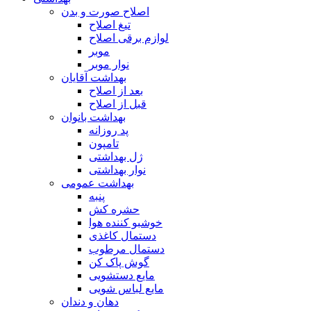
اصلاح صورت و بدن
تیغ اصلاح
لوازم برقی اصلاح
موبر
نوار موبر
بهداشت آقایان
بعد از اصلاح
قبل از اصلاح
بهداشت بانوان
پد روزانه
تامپون
ژل بهداشتی
نوار بهداشتی
بهداشت عمومی
پنبه
حشره کش
خوشبو کننده هوا
دستمال کاغذی
دستمال مرطوب
گوش پاک کن
مایع دستشویی
مایع لباس شویی
دهان و دندان