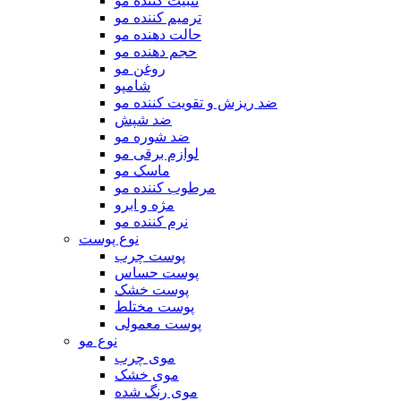
تثبیت کننده مو
ترمیم کننده مو
حالت دهنده مو
حجم دهنده مو
روغن مو
شامپو
ضد ریزش و تقویت کننده مو
ضد شپش
ضد شوره مو
لوازم برقی مو
ماسک مو
مرطوب کننده مو
مژه و ابرو
نرم کننده مو
نوع پوست
پوست چرب
پوست حساس
پوست خشک
پوست مختلط
پوست معمولی
نوع مو
موی چرب
موی خشک
موی رنگ شده