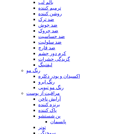
بالم لب
ترمیم کننده
روشن کننده
ضد ترک
ضد جوش
ضد چروک
ضد حساسیت
ضد سلولیت
ضد قارچ
کرم دور چشم
گزیدگی حشرات
لیفتینگ
رنگ مو
اکسیدان و پودر دکلره
رنگ ابرو
رنگ مو تیوپی
مراقبت از پوست
آرایش ناخن
برنزه کننده
پاک کننده
پن شستشو
پانسمان
تونر
سوختگی