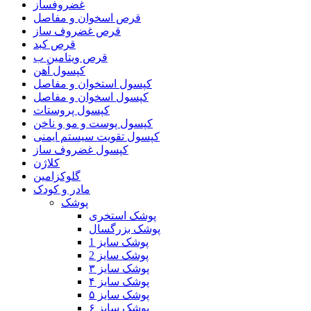
غضروفساز
قرص اسخوان و مفاصل
قرص غضروف ساز
قرص کبد
قرص ویتامین ب
کپسول آهن
کپسول استخوان و مفاصل
کپسول اسخوان و مفاصل
کپسول پروستات
کپسول پوست و مو و ناخن
کپسول تقویت سیستم ایمنی
کپسول غضروف ساز
کلاژن
گلوکزامین
مادر و کودک
پوشک
پوشک استخری
پوشک بزرگسال
پوشک سایز 1
پوشک سایز 2
پوشک سایز ۳
پوشک سایز ۴
پوشک سایز ۵
پوشک سایز ۶