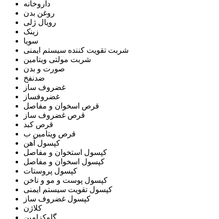
داروخانه
روغن بدن
رویال ژلی
زینک
سویا
شربت تقویت کننده سیستم ایمنی
شربت مولتی ویتامین
صورت و بدن
ضدنفخ
غضروف ساز
غضروفساز
قرص اسخوان و مفاصل
قرص غضروف ساز
قرص کبد
قرص ویتامین ب
کپسول آهن
کپسول استخوان و مفاصل
کپسول اسخوان و مفاصل
کپسول پروستات
کپسول پوست و مو و ناخن
کپسول تقویت سیستم ایمنی
کپسول غضروف ساز
کلاژن
گلوکزامین