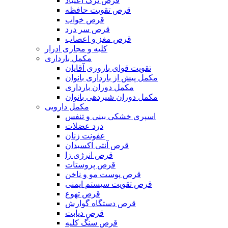
قرص ترک اعتیاد
قرص تقویت حافظه
قرص خواب
قرص سر درد
قرص مغز و اعصاب
کلیه و مجاری ادرار
مکمل بارداری
تقویت قوای باروری آقایان
مکمل پیش از بارداری بانوان
مکمل دوران بارداری
مکمل دوران شیردهی بانوان
مکمل دارویی
اسپری خشکی بینی و تنفس
درد عضلات
عفونت زنان
قرص آنتی اکسیدان
قرص انرژی زا
قرص پروستات
قرص پوست مو و ناخن
قرص تقویت سیستم ایمنی
قرص تهوع
قرص دستگاه گوارش
قرص دیابت
قرص سنگ کلیه