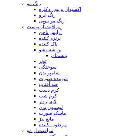
رنگ مو
اکسیدان و پودر دکلره
رنگ ابرو
رنگ مو تیوپی
مراقبت از پوست
آرایش ناخن
برنزه کننده
پاک کننده
پن شستشو
پانسمان
تونر
سوختگی
شامپو بدن
شوینده صورت
ضد آفتاب
کرم دست
کرم شب
لایه بردار
لوسیون بدن
ماسک صورت
مایع لنز
مرطوب کننده
مراقبت از مو