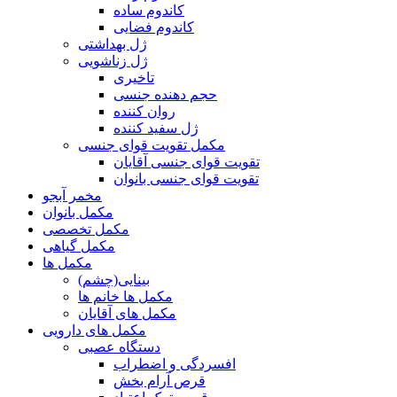
کاندوم ساده
کاندوم فضایی
ژل بهداشتی
ژل زناشویی
تاخیری
حجم دهنده جنسی
روان کننده
ژل سفید کننده
مکمل تقویت قوای جنسی
تقویت قوای جنسی آقایان
تقویت قوای جنسی بانوان
مخمر آبجو
مکمل بانوان
مکمل تخصصی
مکمل گیاهی
مکمل ها
بینایی(چشم)
مکمل ها خانم ها
مکمل های آقایان
مکمل های دارویی
دستگاه عصبی
افسردگی و اضطراب
قرص آرام بخش