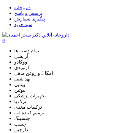
داروخانه
پرسش و پاسخ
پیگیری سفارش
سبد خرید
0
تمام دسته ها
آرایشی
آووکادو
ارتوپدی
امگا 3 و روغن ماهی
بهداشتی
بینایی
بیوتین
تجهیزات پزشکی
ترک پا
ترکیبات مغذی
ترمیم کننده لب
جنسینگ
چسب
دارچین