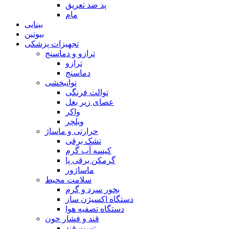
پد ضد تعریق
مام
بینایی
بیوتین
تجهیزات پزشکی
ترازو و دماسنج
ترازو
دماسنج
توانبخشی
توالت فرنگی
عصای زیر بغل
واکر
ویلچر
حرارتی و ماساژ
تشک برقی
کیسه آب گرم
گرمکن برقی پا
ماساژور
سلامت محیط
بخور سرد و گرم
دستگاه اکسیژن ساز
دستگاه تصفیه هوا
قند و فشار خون
تست قند