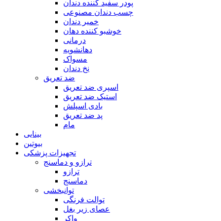
پودر سفید کننده دندان
چسب دندان مصنوعی
خمیر دندان
خوشبو کننده دهان
درمانی
دهانشویه
مسواک
نخ دندان
ضد تعریق
اسپری ضد تعریق
استیک ضد تعریق
بادی اسپلش
پد ضد تعریق
مام
بینایی
بیوتین
تجهیزات پزشکی
ترازو و دماسنج
ترازو
دماسنج
توانبخشی
توالت فرنگی
عصای زیر بغل
واکر