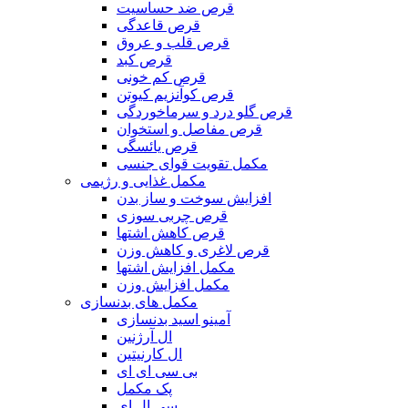
قرص ضد حساسیت
قرص قاعدگی
قرص قلب و عروق
قرص کبد
قرص کم خونی
قرص کوآنزیم کیوتن
قرص گلو درد و سرماخوردگی
قرص مفاصل و استخوان
قرص یائسگی
مکمل تقویت قوای جنسی
مکمل غذایی و رژیمی
افزایش سوخت و ساز بدن
قرص چربی سوزی
قرص کاهش اشتها
قرص لاغری و کاهش وزن
مکمل افزایش اشتها
مکمل افزایش وزن
مکمل های بدنسازی
آمینو اسید بدنسازی
ال آرژنین
ال کارنیتین
بی سی ای ای
پک مکمل
سی ال ای