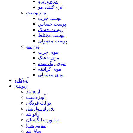
مژه و ابرو
نرم کننده مو
نوع پوست
پوست چرب
پوست حساس
پوست خشک
پوست مختلط
پوست معمولی
نوع مو
موی چرب
موی خشک
موی رنگ شده
موی کراتینه
موی معمولی
آووکادو
ارتوپدی
آرنج بند
آویز دست
توالت فرنگی
جوراب واریس
زانو بند
ساپورت انگشتان
ساپورت پا
ساق بند