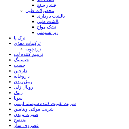
فشار سنج
محصولات طبی
بالشت بارداری
بالشت طبی
تشک مواج
زیر نشیمنی
ترک پا
ترکیبات مغذی
زردچوبه
ترمیم کننده لب
جنسینگ
چسب
دارچین
داروخانه
روغن بدن
رویال ژلی
زینک
سویا
شربت تقویت کننده سیستم ایمنی
شربت مولتی ویتامین
صورت و بدن
ضدنفخ
غضروف ساز