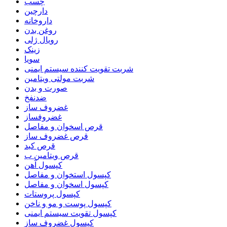
چسب
دارچین
داروخانه
روغن بدن
رویال ژلی
زینک
سویا
شربت تقویت کننده سیستم ایمنی
شربت مولتی ویتامین
صورت و بدن
ضدنفخ
غضروف ساز
غضروفساز
قرص اسخوان و مفاصل
قرص غضروف ساز
قرص کبد
قرص ویتامین ب
کپسول آهن
کپسول استخوان و مفاصل
کپسول اسخوان و مفاصل
کپسول پروستات
کپسول پوست و مو و ناخن
کپسول تقویت سیستم ایمنی
کپسول غضروف ساز