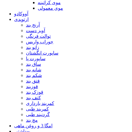
موی کراتینه
موی معمولی
آووکادو
ارتوپدی
آرنج بند
آویز دست
توالت فرنگی
جوراب واریس
زانو بند
ساپورت انگشتان
ساپورت پا
ساق بند
شانه بند
شکم بند
فتق بند
قوزبند
قوزک بند
کتف بند
کمربند بارداری
کمربند طبی
گردنبند طبی
مچ بند
امگا 3 و روغن ماهی
بهداشتی