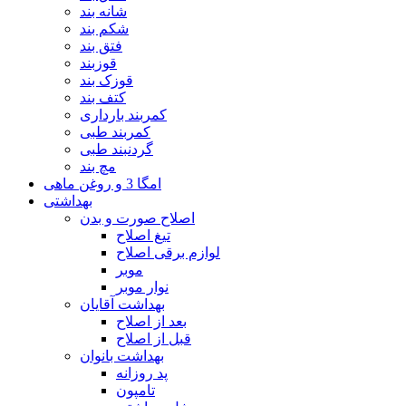
شانه بند
شکم بند
فتق بند
قوزبند
قوزک بند
کتف بند
کمربند بارداری
کمربند طبی
گردنبند طبی
مچ بند
امگا 3 و روغن ماهی
بهداشتی
اصلاح صورت و بدن
تیغ اصلاح
لوازم برقی اصلاح
موبر
نوار موبر
بهداشت آقایان
بعد از اصلاح
قبل از اصلاح
بهداشت بانوان
پد روزانه
تامپون