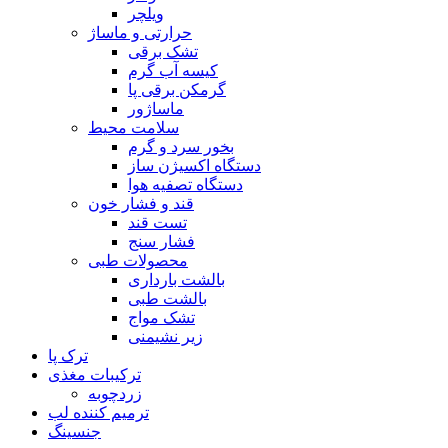
ویلچر
حرارتی و ماساژ
تشک برقی
کیسه آب گرم
گرمکن برقی پا
ماساژور
سلامت محیط
بخور سرد و گرم
دستگاه اکسیژن ساز
دستگاه تصفیه هوا
قند و فشار خون
تست قند
فشار سنج
محصولات طبی
بالشت بارداری
بالشت طبی
تشک مواج
زیر نشیمنی
ترک پا
ترکیبات مغذی
زردچوبه
ترمیم کننده لب
جنسینگ