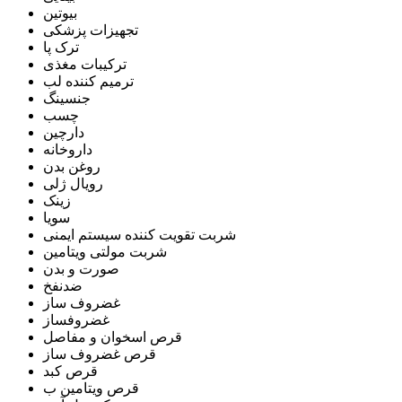
بیوتین
تجهیزات پزشکی
ترک پا
ترکیبات مغذی
ترمیم کننده لب
جنسینگ
چسب
دارچین
داروخانه
روغن بدن
رویال ژلی
زینک
سویا
شربت تقویت کننده سیستم ایمنی
شربت مولتی ویتامین
صورت و بدن
ضدنفخ
غضروف ساز
غضروفساز
قرص اسخوان و مفاصل
قرص غضروف ساز
قرص کبد
قرص ویتامین ب