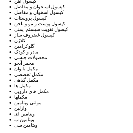
کپسول آهن
کپسول استخوان و مفاصل
کپسول اسخوان و مفاصل
کپسول پروستات
کپسول پوست و مو و ناخن
کپسول تقویت سیستم ایمنی
کپسول غضروف ساز
کلاژن
گلوکزامین
مادر و کودک
محصولات جنسی
مخمر آبجو
مکمل بانوان
مکمل تخصصی
مکمل گیاهی
مکمل ها
مکمل های دارویی
مکملها
مولتی ویتامین
وازلین
ویتامین ای
ویتامین ب
ویتامین سی