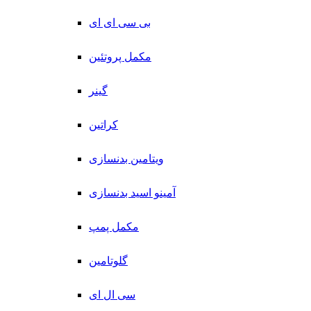
بی سی ای ای
مکمل پروتئین
گینر
کراتین
ویتامین بدنسازی
آمینو اسید بدنسازی
مکمل پمپ
گلوتامین
سی ال ای