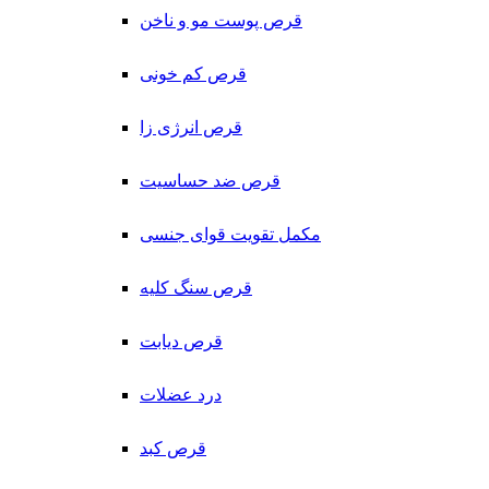
قرص پوست مو و ناخن
قرص کم خونی
قرص انرژی زا
قرص ضد حساسیت
مکمل تقویت قوای جنسی
قرص سنگ کلیه
قرص دیابت
درد عضلات
قرص کبد