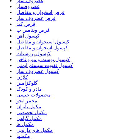
غضروف ساز
غضروفساز
قرص اسخوان و مفاصل
قرص غضروف ساز
قرص کبد
قرص ویتامین ب
کپسول آهن
کپسول استخوان و مفاصل
کپسول اسخوان و مفاصل
کپسول پروستات
کپسول پوست و مو و ناخن
کپسول تقویت سیستم ایمنی
کپسول غضروف ساز
کلاژن
گلوکزامین
مادر و کودک
محصولات جنسی
مخمر آبجو
مکمل بانوان
مکمل تخصصی
مکمل گیاهی
مکمل ها
مکمل های دارویی
مکملها