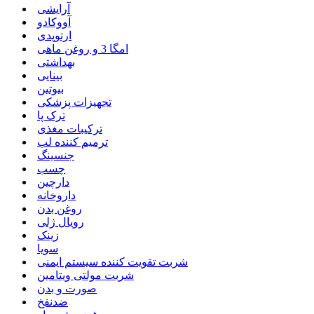
آرایشی
آووکادو
ارتوپدی
امگا 3 و روغن ماهی
بهداشتی
بینایی
بیوتین
تجهیزات پزشکی
ترک پا
ترکیبات مغذی
ترمیم کننده لب
جنسینگ
چسب
دارچین
داروخانه
روغن بدن
رویال ژلی
زینک
سویا
شربت تقویت کننده سیستم ایمنی
شربت مولتی ویتامین
صورت و بدن
ضدنفخ