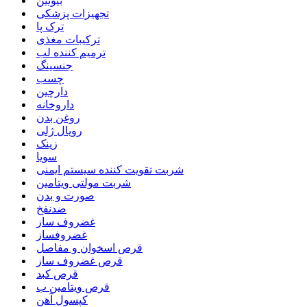
بیوتین
تجهیزات پزشکی
ترک پا
ترکیبات مغذی
ترمیم کننده لب
جنسینگ
چسب
دارچین
داروخانه
روغن بدن
رویال ژلی
زینک
سویا
شربت تقویت کننده سیستم ایمنی
شربت مولتی ویتامین
صورت و بدن
ضدنفخ
غضروف ساز
غضروفساز
قرص اسخوان و مفاصل
قرص غضروف ساز
قرص کبد
قرص ویتامین ب
کپسول آهن