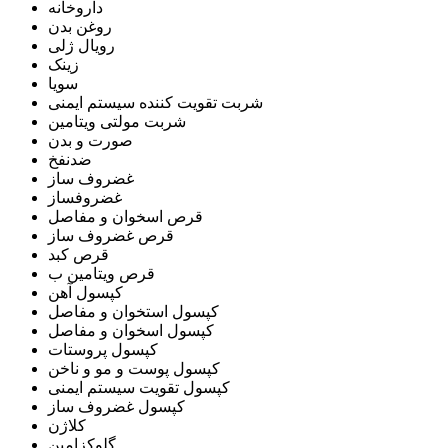
داروخانه
روغن بدن
رویال ژلی
زینک
سویا
شربت تقویت کننده سیستم ایمنی
شربت مولتی ویتامین
صورت و بدن
ضدنفخ
غضروف ساز
غضروفساز
قرص اسخوان و مفاصل
قرص غضروف ساز
قرص کبد
قرص ویتامین ب
کپسول آهن
کپسول استخوان و مفاصل
کپسول اسخوان و مفاصل
کپسول پروستات
کپسول پوست و مو و ناخن
کپسول تقویت سیستم ایمنی
کپسول غضروف ساز
کلاژن
گلوکزامین