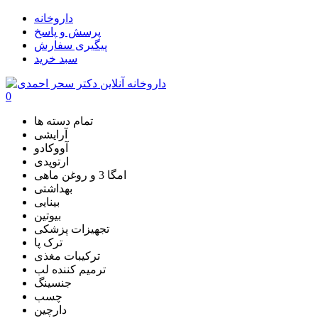
داروخانه
پرسش و پاسخ
پیگیری سفارش
سبد خرید
0
تمام دسته ها
آرایشی
آووکادو
ارتوپدی
امگا 3 و روغن ماهی
بهداشتی
بینایی
بیوتین
تجهیزات پزشکی
ترک پا
ترکیبات مغذی
ترمیم کننده لب
جنسینگ
چسب
دارچین