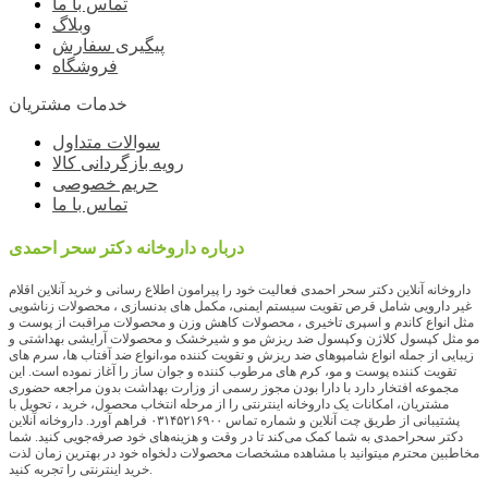
تماس با ما
وبلاگ
پیگیری سفارش
فروشگاه
خدمات مشتریان
سوالات متداول
رویه بازگردانی کالا
حریم خصوصی
تماس با ما
درباره داروخانه دکتر سحر احمدی
داروخانه آنلاین دکتر سحر احمدی فعالیت خود را پیرامون اطلاع رسانی و خرید آنلاین اقلام
غیر دارویی شامل قرص تقویت سیستم ایمنی، مکمل های بدنسازی ، محصولات زناشویی
مثل انواع کاندم و اسپری تاخیری ، محصولات کاهش وزن و محصولات مراقبت از پوست و
مو مثل کپسول کلاژن وکپسول ضد ریزش مو و شیرخشک و محصولات آرایشی بهداشتی و
زیبایی از جمله انواع شامپوهای ضد ریزش و تقویت کننده مو،انواع ضد آفتاب ها، سرم های
تقویت کننده پوست و مو، کرم های مرطوب کننده و جوان ساز را آغاز نموده است. این
مجموعه افتخار دارد با دارا بودن مجوز رسمی از وزارت بهداشت بدون مراجعه حضوری
مشتریان، امکانات یک داروخانه اینترنتی را از مرحله انتخاب محصول، خرید ، تحویل با
پشتیبانی از طریق چت آنلاین و شماره تماس ۰۳۱۴۵۲۱۶۹۰۰ فراهم آورد. داروخانه آنلاین
دکتر سحراحمدی به شما کمک می‌کند تا در وقت و هزینه‌های خود صرفه‌جویی کنید. شما
مخاطبین محترم میتوانید با مشاهده مشخصات محصولات دلخواه خود در بهترین زمان لذت
خرید اینترنتی را تجربه کنید.