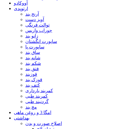
آووکادو
ارتوپدی
آرنج بند
آویز دست
توالت فرنگی
جوراب واریس
زانو بند
ساپورت انگشتان
ساپورت پا
ساق بند
شانه بند
شکم بند
فتق بند
قوزبند
قوزک بند
کتف بند
کمربند بارداری
کمربند طبی
گردنبند طبی
مچ بند
امگا 3 و روغن ماهی
بهداشتی
اصلاح صورت و بدن
تیغ اصلاح