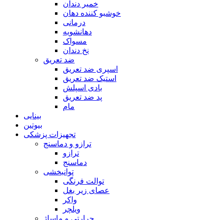
خمیر دندان
خوشبو کننده دهان
درمانی
دهانشویه
مسواک
نخ دندان
ضد تعریق
اسپری ضد تعریق
استیک ضد تعریق
بادی اسپلش
پد ضد تعریق
مام
بینایی
بیوتین
تجهیزات پزشکی
ترازو و دماسنج
ترازو
دماسنج
توانبخشی
توالت فرنگی
عصای زیر بغل
واکر
ویلچر
حرارتی و ماساژ