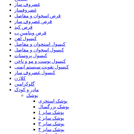
غضروف ساز
غضروفساز
قرص اسخوان و مفاصل
قرص غضروف ساز
قرص کبد
قرص ویتامین ب
کپسول آهن
کپسول استخوان و مفاصل
کپسول اسخوان و مفاصل
کپسول پروستات
کپسول پوست و مو و ناخن
کپسول تقویت سیستم ایمنی
کپسول غضروف ساز
کلاژن
گلوکزامین
مادر و کودک
پوشک
پوشک استخری
پوشک بزرگسال
پوشک سایز 1
پوشک سایز 2
پوشک سایز ۳
پوشک سایز ۴