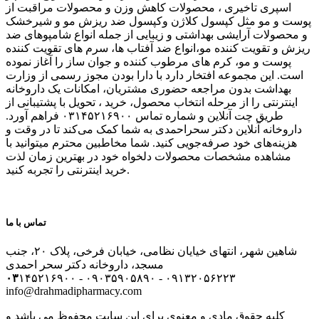
اسپری تاخیری ، محصولات کاهش وزن و محصولات مراقبت از
پوست و مو مثل کپسول کلاژن وکپسول ضد ریزش مو و شیرخشک
و محصولات آرایشی بهداشتی و زیبایی از جمله انواع شامپوهای ضد
ریزش و تقویت کننده مو،انواع ضد آفتاب ها، سرم های تقویت کننده
پوست و مو، کرم های مرطوب کننده و جوان ساز را آغاز نموده
است. این مجموعه افتخار دارد با دارا بودن مجوز رسمی از وزارت
بهداشت بدون مراجعه حضوری مشتریان، امکانات یک داروخانه
اینترنتی را از مرحله انتخاب محصول، خرید ، تحویل با پشتیبانی از
طریق چت آنلاین و شماره تماس ۰۳۱۴۵۲۱۶۹۰۰ فراهم آورد.
داروخانه آنلاین دکتر سحراحمدی به شما کمک می‌کند تا در وقت و
هزینه‌های خود صرفه‌جویی کنید. شما مخاطبین محترم میتوانید با
مشاهده مشخصات محصولات دلخواه خود در بهترین زمان لذت
خرید اینترنتی را تجربه کنید.
تماس با ما
شاهین شهر، انتهای خیایان نظامی، خیابان فرخی، پلاک ۲۰، جنب
مسجد، داروخانه دکتر سحر احمدی
۰۳
۱۴۵۲۱۶۹۰۰ - ۰۹۰۳۵۹۰۵۸۹۰ - ۰۹۱۳۲۰۵۶۲۲۳
info@drahmadipharmacy.com
کلیه حقوق مادی و معنوی برای این سایت محفوظ می باشد و