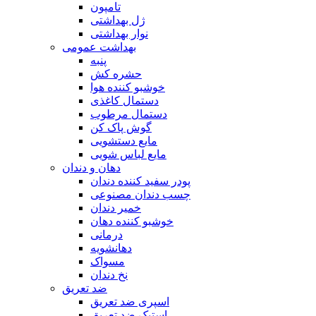
تامپون
ژل بهداشتی
نوار بهداشتی
بهداشت عمومی
پنبه
حشره کش
خوشبو کننده هوا
دستمال کاغذی
دستمال مرطوب
گوش پاک کن
مایع دستشویی
مایع لباس شویی
دهان و دندان
پودر سفید کننده دندان
چسب دندان مصنوعی
خمیر دندان
خوشبو کننده دهان
درمانی
دهانشویه
مسواک
نخ دندان
ضد تعریق
اسپری ضد تعریق
استیک ضد تعریق