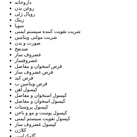
داروخانه
روغن بدن
رویال ژلی
زینک
سویا
شربت تقویت کننده سیستم ایمنی
شربت مولتی ویتامین
صورت و بدن
ضدنفخ
غضروف ساز
غضروفساز
قرص اسخوان و مفاصل
قرص غضروف ساز
قرص کبد
قرص ویتامین ب
کپسول آهن
کپسول استخوان و مفاصل
کپسول اسخوان و مفاصل
کپسول پروستات
کپسول پوست و مو و ناخن
کپسول تقویت سیستم ایمنی
کپسول غضروف ساز
کلاژن
گلوکزامین