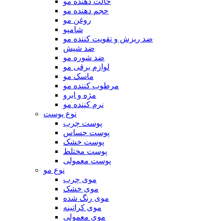
حالت دهنده مو
حجم دهنده مو
روغن مو
شامپو
ضد ریزش و تقویت کننده مو
ضد شپش
ضد شوره مو
لوازم برقی مو
ماسک مو
مرطوب کننده مو
مژه و ابرو
نرم کننده مو
نوع پوست
پوست چرب
پوست حساس
پوست خشک
پوست مختلط
پوست معمولی
نوع مو
موی چرب
موی خشک
موی رنگ شده
موی کراتینه
موی معمولی