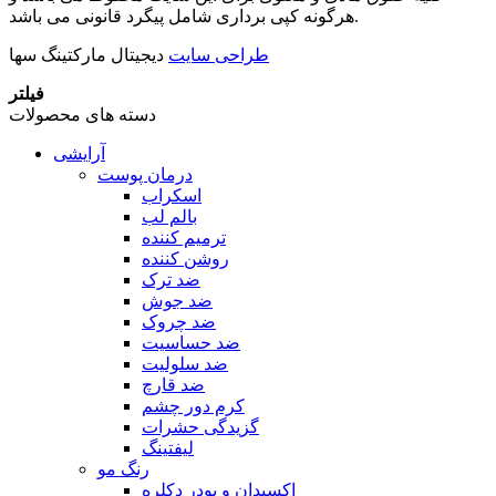
هرگونه کپی برداری شامل پیگرد قانونی می باشد.
طراحی سایت
دیجیتال مارکتینگ سها
فیلتر
دسته های محصولات
آرایشی
درمان پوست
اسکراب
بالم لب
ترمیم کننده
روشن کننده
ضد ترک
ضد جوش
ضد چروک
ضد حساسیت
ضد سلولیت
ضد قارچ
کرم دور چشم
گزیدگی حشرات
لیفتینگ
رنگ مو
اکسیدان و پودر دکلره