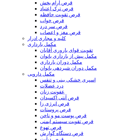
قرص آرام بخش
قرص ترک اعتیاد
قرص تقویت حافظه
قرص خواب
قرص سر درد
قرص مغز و اعصاب
کلیه و مجاری ادرار
مکمل بارداری
تقویت قوای باروری آقایان
مکمل پیش از بارداری بانوان
مکمل دوران بارداری
مکمل دوران شیردهی بانوان
مکمل دارویی
اسپری خشکی بینی و تنفس
درد عضلات
عفونت زنان
قرص آنتی اکسیدان
قرص انرژی زا
قرص پروستات
قرص پوست مو و ناخن
قرص تقویت سیستم ایمنی
قرص تهوع
قرص دستگاه گوارش
قرص دیابت