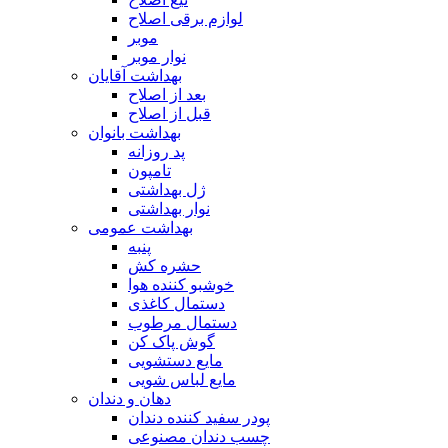
لوازم برقی اصلاح
موبر
نوار موبر
بهداشت آقایان
بعد از اصلاح
قبل از اصلاح
بهداشت بانوان
پد روزانه
تامپون
ژل بهداشتی
نوار بهداشتی
بهداشت عمومی
پنبه
حشره کش
خوشبو کننده هوا
دستمال کاغذی
دستمال مرطوب
گوش پاک کن
مایع دستشویی
مایع لباس شویی
دهان و دندان
پودر سفید کننده دندان
چسب دندان مصنوعی