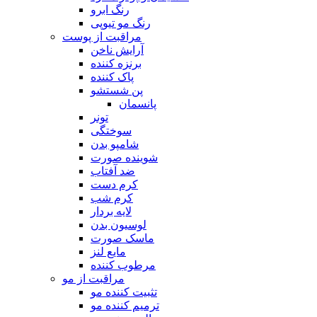
رنگ ابرو
رنگ مو تیوپی
مراقبت از پوست
آرایش ناخن
برنزه کننده
پاک کننده
پن شستشو
پانسمان
تونر
سوختگی
شامپو بدن
شوینده صورت
ضد آفتاب
کرم دست
کرم شب
لایه بردار
لوسیون بدن
ماسک صورت
مایع لنز
مرطوب کننده
مراقبت از مو
تثبیت کننده مو
ترمیم کننده مو