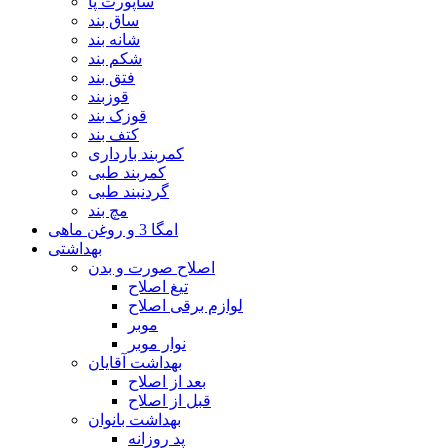
ساپورت پا
ساق بند
شانه بند
شکم بند
فتق بند
قوزبند
قوزک بند
کتف بند
کمربند بارداری
کمربند طبی
گردنبند طبی
مچ بند
امگا 3 و روغن ماهی
بهداشتی
اصلاح صورت و بدن
تیغ اصلاح
لوازم برقی اصلاح
موبر
نوار موبر
بهداشت آقایان
بعد از اصلاح
قبل از اصلاح
بهداشت بانوان
پد روزانه