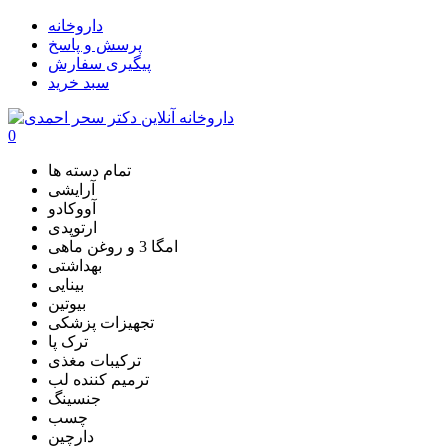
داروخانه
پرسش و پاسخ
پیگیری سفارش
سبد خرید
0
تمام دسته ها
آرایشی
آووکادو
ارتوپدی
امگا 3 و روغن ماهی
بهداشتی
بینایی
بیوتین
تجهیزات پزشکی
ترک پا
ترکیبات مغذی
ترمیم کننده لب
جنسینگ
چسب
دارچین