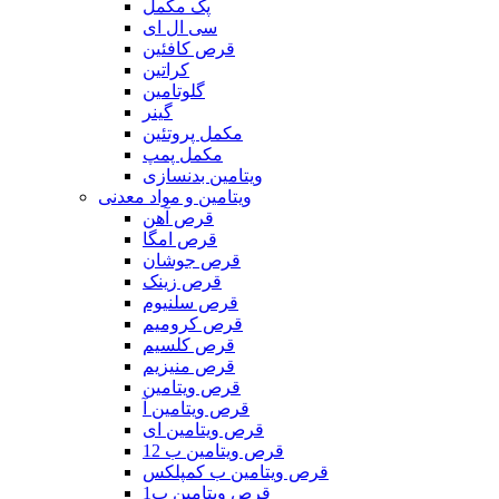
پک مکمل
سی ال ای
قرص کافئین
کراتین
گلوتامین
گینر
مکمل پروتئین
مکمل پمپ
ویتامین بدنسازی
ویتامین و مواد معدنی
قرص آهن
قرص امگا
قرص جوشان
قرص زینک
قرص سلنیوم
قرص کرومیم
قرص کلسیم
قرص منیزیم
قرص ویتامین
قرص ویتامین آ
قرص ویتامین ای
قرص ویتامین ب 12
قرص ویتامین ب کمپلکس
قرص ویتامین ب1