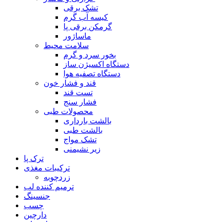
تشک برقی
کیسه آب گرم
گرمکن برقی پا
ماساژور
سلامت محیط
بخور سرد و گرم
دستگاه اکسیژن ساز
دستگاه تصفیه هوا
قند و فشار خون
تست قند
فشار سنج
محصولات طبی
بالشت بارداری
بالشت طبی
تشک مواج
زیر نشیمنی
ترک پا
ترکیبات مغذی
زردچوبه
ترمیم کننده لب
جنسینگ
چسب
دارچین