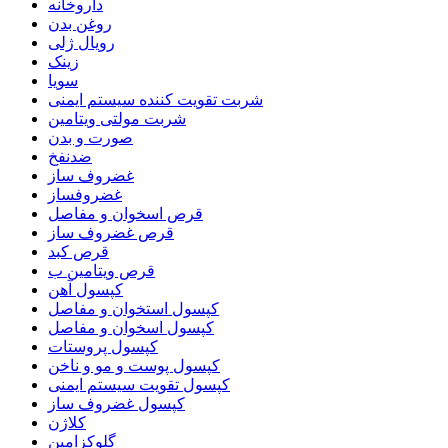
داروخانه
روغن بدن
رویال ژلی
زینک
سویا
شربت تقویت کننده سیستم ایمنی
شربت مولتی ویتامین
صورت و بدن
ضدنفخ
غضروف ساز
غضروفساز
قرص اسخوان و مفاصل
قرص غضروف ساز
قرص کبد
قرص ویتامین ب
کپسول آهن
کپسول استخوان و مفاصل
کپسول اسخوان و مفاصل
کپسول پروستات
کپسول پوست و مو و ناخن
کپسول تقویت سیستم ایمنی
کپسول غضروف ساز
کلاژن
گلوکزامین