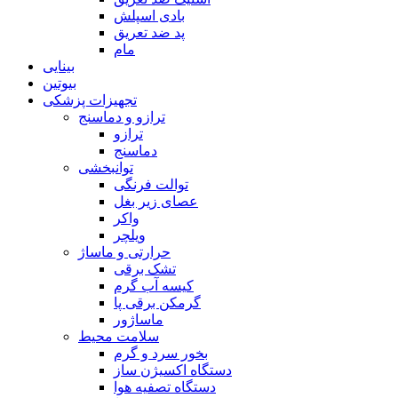
بادی اسپلش
پد ضد تعریق
مام
بینایی
بیوتین
تجهیزات پزشکی
ترازو و دماسنج
ترازو
دماسنج
توانبخشی
توالت فرنگی
عصای زیر بغل
واکر
ویلچر
حرارتی و ماساژ
تشک برقی
کیسه آب گرم
گرمکن برقی پا
ماساژور
سلامت محیط
بخور سرد و گرم
دستگاه اکسیژن ساز
دستگاه تصفیه هوا