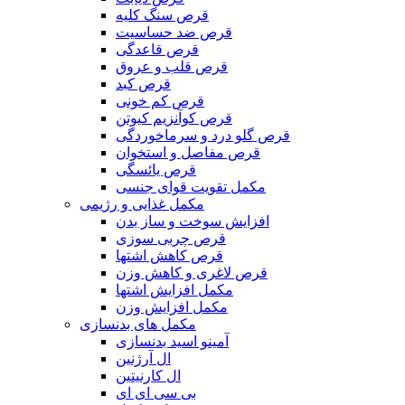
قرص سنگ کلیه
قرص ضد حساسیت
قرص قاعدگی
قرص قلب و عروق
قرص کبد
قرص کم خونی
قرص کوآنزیم کیوتن
قرص گلو درد و سرماخوردگی
قرص مفاصل و استخوان
قرص یائسگی
مکمل تقویت قوای جنسی
مکمل غذایی و رژیمی
افزایش سوخت و ساز بدن
قرص چربی سوزی
قرص کاهش اشتها
قرص لاغری و کاهش وزن
مکمل افزایش اشتها
مکمل افزایش وزن
مکمل های بدنسازی
آمینو اسید بدنسازی
ال آرژنین
ال کارنیتین
بی سی ای ای