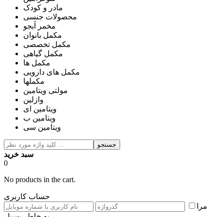
مادر و کودک
محصولات جنسی
مخمر آبجو
مکمل بانوان
مکمل تخصصی
مکمل گیاهی
مکمل ها
مکمل های دارویی
مکملها
مولتی ویتامین
وازلین
ویتامین ای
ویتامین ب
ویتامین سی
جستجو
سبد خرید
0
No products in the cart.
حساب کاربری
مرا
به خاطر بسپار