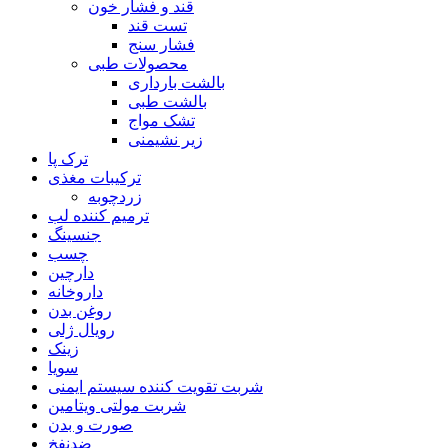
قند و فشار خون
تست قند
فشار سنج
محصولات طبی
بالشت بارداری
بالشت طبی
تشک مواج
زیر نشیمنی
ترک پا
ترکیبات مغذی
زردچوبه
ترمیم کننده لب
جنسینگ
چسب
دارچین
داروخانه
روغن بدن
رویال ژلی
زینک
سویا
شربت تقویت کننده سیستم ایمنی
شربت مولتی ویتامین
صورت و بدن
ضدنفخ