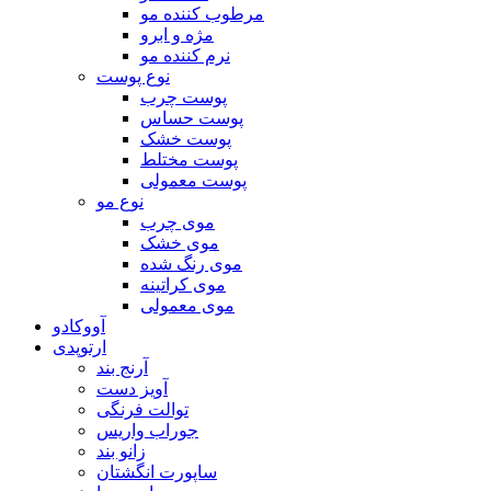
مرطوب کننده مو
مژه و ابرو
نرم کننده مو
نوع پوست
پوست چرب
پوست حساس
پوست خشک
پوست مختلط
پوست معمولی
نوع مو
موی چرب
موی خشک
موی رنگ شده
موی کراتینه
موی معمولی
آووکادو
ارتوپدی
آرنج بند
آویز دست
توالت فرنگی
جوراب واریس
زانو بند
ساپورت انگشتان