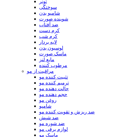
تونر
سوختگی
شامپو بدن
شوینده صورت
ضد آفتاب
کرم دست
کرم شب
لایه بردار
لوسیون بدن
ماسک صورت
مایع لنز
مرطوب کننده
مراقبت از مو
تثبیت کننده مو
ترمیم کننده مو
حالت دهنده مو
حجم دهنده مو
روغن مو
شامپو
ضد ریزش و تقویت کننده مو
ضد شپش
ضد شوره مو
لوازم برقی مو
ماسک مو