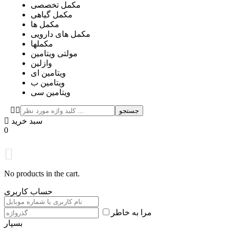
مکمل تخصصی
مکمل گیاهی
مکمل ها
مکمل های دارویی
مکملها
مولتی ویتامین
وازلین
ویتامین ای
ویتامین ب
ویتامین سی
جستجو
سبد خرید
0
No products in the cart.
حساب کاربری
مرا به خاطر
بسپار