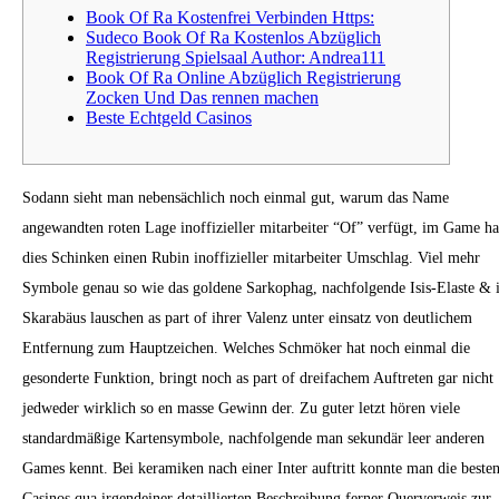
Book Of Ra Kostenfrei Verbinden Https:
Sudeco Book Of Ra Kostenlos Abzüglich
Registrierung Spielsaal Author: Andrea111
Book Of Ra Online Abzüglich Registrierung
Zocken Und Das rennen machen
Beste Echtgeld Casinos
Sodann sieht man nebensächlich noch einmal gut, warum das Name
angewandten roten Lage inoffizieller mitarbeiter “Of” verfügt, im Game ha
dies Schinken einen Rubin inoffizieller mitarbeiter Umschlag. Viel mehr
Symbole genau so wie das goldene Sarkophag, nachfolgende Isis-Elaste & 
Skarabäus lauschen as part of ihrer Valenz unter einsatz von deutlichem
Entfernung zum Hauptzeichen.
Welches Schmöker hat noch einmal die
gesonderte Funktion, bringt noch as part of dreifachem Auftreten gar nicht
jedweder wirklich so en masse Gewinn der. Zu guter letzt hören viele
standardmäßige Kartensymbole, nachfolgende man sekundär leer anderen
Games kennt. Bei keramiken nach einer Inter auftritt konnte man die beste
Casinos qua irgendeiner detaillierten Beschreibung ferner Querverweis zur