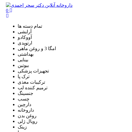
0
تمام دسته ها
آرایشی
آووکادو
ارتوپدی
امگا 3 و روغن ماهی
بهداشتی
بینایی
بیوتین
تجهیزات پزشکی
ترک پا
ترکیبات مغذی
ترمیم کننده لب
جنسینگ
چسب
دارچین
داروخانه
روغن بدن
رویال ژلی
زینک