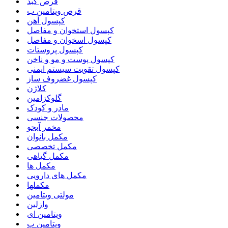
قرص کبد
قرص ویتامین ب
کپسول آهن
کپسول استخوان و مفاصل
کپسول اسخوان و مفاصل
کپسول پروستات
کپسول پوست و مو و ناخن
کپسول تقویت سیستم ایمنی
کپسول غضروف ساز
کلاژن
گلوکزامین
مادر و کودک
محصولات جنسی
مخمر آبجو
مکمل بانوان
مکمل تخصصی
مکمل گیاهی
مکمل ها
مکمل های دارویی
مکملها
مولتی ویتامین
وازلین
ویتامین ای
ویتامین ب