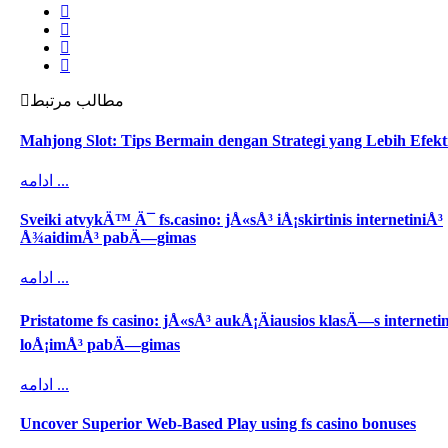
مطالب مرتبط
Mahjong Slot: Tips Bermain dengan Strategi yang Lebih Efekt
ادامه ...
Sveiki atvykÄ™ Ä¯ fs.casino: jÅ«sÅ³ iÅ¡skirtinis internetiniÅ³
Å¾aidimÅ³ pabÄ—gimas
ادامه ...
Pristatome fs casino: jÅ«sÅ³ aukÅ¡Äiausios klasÄ—s interneti
loÅ¡imÅ³ pabÄ—gimas
ادامه ...
Uncover Superior Web-Based Play using fs casino bonuses