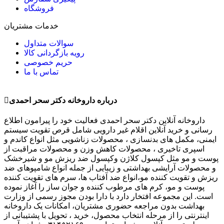
فروشگاه
خدمات مشتریان
سوالات متداول
رویه بازگردانی کالا
حریم خصوصی
تماس با ما
درباره داروخانه دکتر سحر احمدی
داروخانه آنلاین دکتر سحر احمدی فعالیت خود را پیرامون اطلاع
رسانی و خرید آنلاین اقلام غیر دارویی شامل قرص تقویت سیستم
ایمنی، مکمل های بدنسازی ، محصولات زناشویی مثل انواع کاندم و
اسپری تاخیری ، محصولات کاهش وزن و محصولات مراقبت از
پوست و مو مثل کپسول کلاژن وکپسول ضد ریزش مو و شیرخشک
و محصولات آرایشی بهداشتی و زیبایی از جمله انواع شامپوهای ضد
ریزش و تقویت کننده مو،انواع ضد آفتاب ها، سرم های تقویت کننده
پوست و مو، کرم های مرطوب کننده و جوان ساز را آغاز نموده
است. این مجموعه افتخار دارد با دارا بودن مجوز رسمی از وزارت
بهداشت بدون مراجعه حضوری مشتریان، امکانات یک داروخانه
اینترنتی را از مرحله انتخاب محصول، خرید ، تحویل با پشتیبانی از