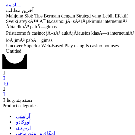
ادامه ...
آخرین مطالب
Mahjong Slot: Tips Bermain dengan Strategi yang Lebih Efektif
Sveiki atvykÄ™ Ä¯ fs.casino: jÅ«sÅ³ iÅ¡skirtinis internetiniÅ³
Å¾aidimÅ³ pabÄ—gimas
Pristatome fs casino: jÅ«sÅ³ aukÅ¡Äiausios klasÄ—s internetiniÅ³
loÅ¡imÅ³ pabÄ—gimas
Uncover Superior Web-Based Play using fs casino bonuses
Untitled
0
دسته بندی ها
Product categories
آرایشی
آووکادو
ارتوپدی
امگا 3 و روغن ماهی