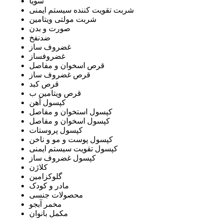
سویا
شربت تقویت کننده سیستم ایمنی
شربت مولتی ویتامین
صورت و بدن
ضدنفخ
غضروف ساز
غضروفساز
قرص اسخوان و مفاصل
قرص غضروف ساز
قرص کبد
قرص ویتامین ب
کپسول آهن
کپسول استخوان و مفاصل
کپسول اسخوان و مفاصل
کپسول پروستات
کپسول پوست و مو و ناخن
کپسول تقویت سیستم ایمنی
کپسول غضروف ساز
کلاژن
گلوکزامین
مادر و کودک
محصولات جنسی
مخمر آبجو
مکمل بانوان