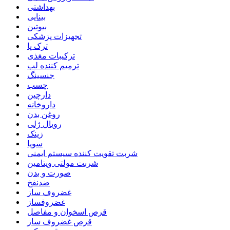
بهداشتی
بینایی
بیوتین
تجهیزات پزشکی
ترک پا
ترکیبات مغذی
ترمیم کننده لب
جنسینگ
چسب
دارچین
داروخانه
روغن بدن
رویال ژلی
زینک
سویا
شربت تقویت کننده سیستم ایمنی
شربت مولتی ویتامین
صورت و بدن
ضدنفخ
غضروف ساز
غضروفساز
قرص اسخوان و مفاصل
قرص غضروف ساز