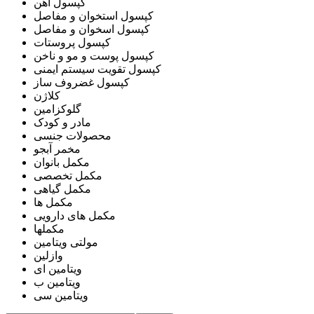
کپسول آهن
کپسول استخوان و مفاصل
کپسول اسخوان و مفاصل
کپسول پروستات
کپسول پوست و مو و ناخن
کپسول تقویت سیستم ایمنی
کپسول غضروف ساز
کلاژن
گلوکزامین
مادر و کودک
محصولات جنسی
مخمر آبجو
مکمل بانوان
مکمل تخصصی
مکمل گیاهی
مکمل ها
مکمل های دارویی
مکملها
مولتی ویتامین
وازلین
ویتامین ای
ویتامین ب
ویتامین سی