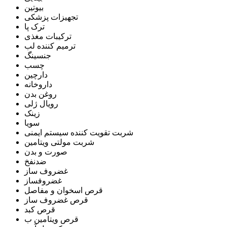
بیوتین
تجهیزات پزشکی
ترک پا
ترکیبات مغذی
ترمیم کننده لب
جنسینگ
چسب
دارچین
داروخانه
روغن بدن
رویال ژلی
زینک
سویا
شربت تقویت کننده سیستم ایمنی
شربت مولتی ویتامین
صورت و بدن
ضدنفخ
غضروف ساز
غضروفساز
قرص اسخوان و مفاصل
قرص غضروف ساز
قرص کبد
قرص ویتامین ب