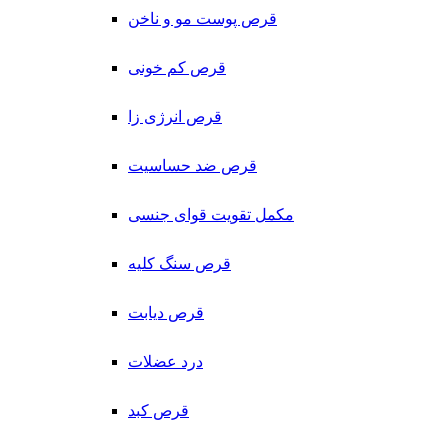
قرص پوست مو و ناخن
قرص کم خونی
قرص انرژی زا
قرص ضد حساسیت
مکمل تقویت قوای جنسی
قرص سنگ کلیه
قرص دیابت
درد عضلات
قرص کبد