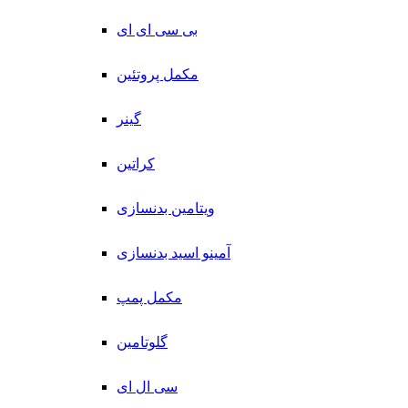
بی سی ای ای
مکمل پروتئین
گینر
کراتین
ویتامین بدنسازی
آمینو اسید بدنسازی
مکمل پمپ
گلوتامین
سی ال ای