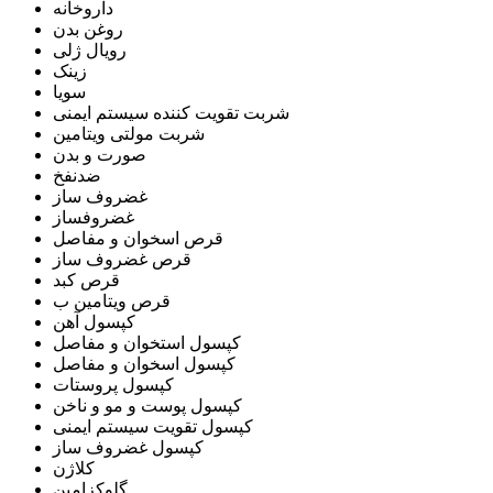
داروخانه
روغن بدن
رویال ژلی
زینک
سویا
شربت تقویت کننده سیستم ایمنی
شربت مولتی ویتامین
صورت و بدن
ضدنفخ
غضروف ساز
غضروفساز
قرص اسخوان و مفاصل
قرص غضروف ساز
قرص کبد
قرص ویتامین ب
کپسول آهن
کپسول استخوان و مفاصل
کپسول اسخوان و مفاصل
کپسول پروستات
کپسول پوست و مو و ناخن
کپسول تقویت سیستم ایمنی
کپسول غضروف ساز
کلاژن
گلوکزامین