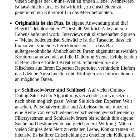
vielen Singles der Online-Welt zu finden Liebe, Wettbewerb
ist tatsächlich stark. Es ist wirklich , zu entscheiden zu
generieren ein Killerprofil in das Meer betrachten.
Originalität ist ein Plus.
Ist eigene Anwendung sind die}
Begriff “detailorientiert?” Deshalb Wirklich Alle anderen.
Lebensläufe und work -Interviews mit klischeehaften Spuren
– “Meine bedeutendste Schwäche ist die Tatsache, dass ich
bin zu viel von eines Perfektionisten! ” – dass Bär
außergewöhnliche Ähnlichkeit zu Ihrem abgenutzt auswählen
Konturen angewendet auf die Datierung Szene. Erfolg beiden
in Bereichen erfordert Kreativität. Schneiden Sie die
Klischees aus Ihrem Experten Repertoire, verhindern Liefern
das Gleiche Ausschneiden und Einfügen von Informationen
an mögliche Daten.
p>
Schlüsselwörter sind Schlüssel.
Auf vielen Online-
Dating-Sites ist ein Algorithmus verwendet, um zu setzen
nach oben möglich passt. Wenn Sie sich den Experten Welt
ansehen, Personalvermittler und Arbeitssuchende nutzen}
eine Reihe von|verschiedenen|verschiedenen|verschiedenen}
Filtersystemen und Schlüsselwörtern bis schlank ihre eigene
Suche und bestimmen genau gleich zuerst Wirkung. Mit so
vielen Singles dem Netz zu erhalten Liebe, Konkurrenten ist
intensiv. Es ist Ihrer Entscheidung zu erstellen ein Killerprofil