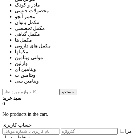
مادر و کودک
محصولات جنسی
مخمر آبجو
مکمل بانوان
مکمل تخصصی
مکمل گیاهی
مکمل ها
مکمل های دارویی
مکملها
مولتی ویتامین
وازلین
ویتامین ای
ویتامین ب
ویتامین سی
جستجو
سبد خرید
0
No products in the cart.
حساب کاربری
مرا
به خاطر بسپار