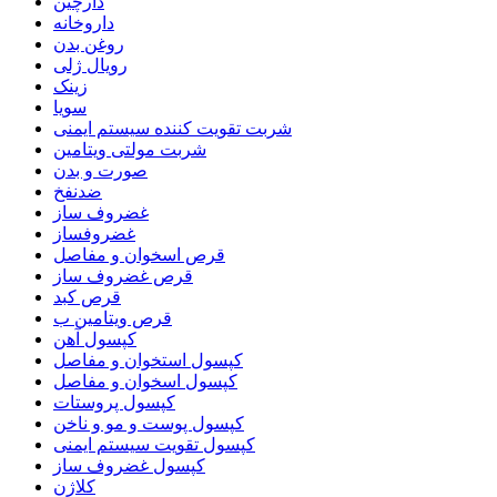
دارچین
داروخانه
روغن بدن
رویال ژلی
زینک
سویا
شربت تقویت کننده سیستم ایمنی
شربت مولتی ویتامین
صورت و بدن
ضدنفخ
غضروف ساز
غضروفساز
قرص اسخوان و مفاصل
قرص غضروف ساز
قرص کبد
قرص ویتامین ب
کپسول آهن
کپسول استخوان و مفاصل
کپسول اسخوان و مفاصل
کپسول پروستات
کپسول پوست و مو و ناخن
کپسول تقویت سیستم ایمنی
کپسول غضروف ساز
کلاژن