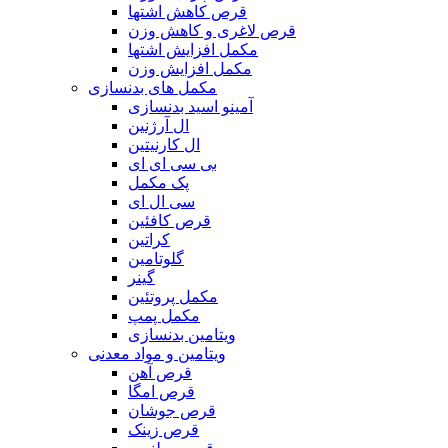
قرص کاهش اشتها
قرص لاغری و کاهش وزن
مکمل افزایش اشتها
مکمل افزایش وزن
مکمل های بدنسازی
آمینو اسید بدنسازی
ال آرژنین
ال کارنیتین
بی سی ای ای
پک مکمل
سی ال ای
قرص کافئین
کراتین
گلوتامین
گینر
مکمل پروتئین
مکمل پمپ
ویتامین بدنسازی
ویتامین و مواد معدنی
قرص آهن
قرص امگا
قرص جوشان
قرص زینک