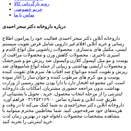
رویه بازگردانی کالا
حریم خصوصی
تماس با ما
درباره داروخانه دکتر سحر احمدی
داروخانه آنلاین دکتر سحر احمدی فعالیت خود را پیرامون اطلاع
رسانی و خرید آنلاین اقلام غیر دارویی شامل قرص تقویت سیستم
ایمنی، مکمل های بدنسازی ، محصولات زناشویی مثل انواع کاندم و
اسپری تاخیری ، محصولات کاهش وزن و محصولات مراقبت از
پوست و مو مثل کپسول کلاژن وکپسول ضد ریزش مو و شیرخشک
و محصولات آرایشی بهداشتی و زیبایی از جمله انواع شامپوهای ضد
ریزش و تقویت کننده مو،انواع ضد آفتاب ها، سرم های تقویت کننده
پوست و مو، کرم های مرطوب کننده و جوان ساز را آغاز نموده
است. این مجموعه افتخار دارد با دارا بودن مجوز رسمی از وزارت
بهداشت بدون مراجعه حضوری مشتریان، امکانات یک داروخانه
اینترنتی را از مرحله انتخاب محصول، خرید ، تحویل با پشتیبانی از
طریق چت آنلاین و شماره تماس ۰۳۱۴۵۲۱۶۹۰۰ فراهم آورد.
داروخانه آنلاین دکتر سحراحمدی به شما کمک می‌کند تا در وقت و
هزینه‌های خود صرفه‌جویی کنید. شما مخاطبین محترم میتوانید با
مشاهده مشخصات محصولات دلخواه خود در بهترین زمان لذت
خرید اینترنتی را تجربه کنید.