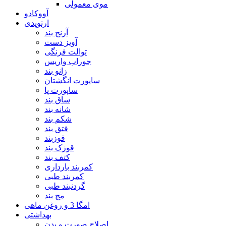
موی معمولی
آووکادو
ارتوپدی
آرنج بند
آویز دست
توالت فرنگی
جوراب واریس
زانو بند
ساپورت انگشتان
ساپورت پا
ساق بند
شانه بند
شکم بند
فتق بند
قوزبند
قوزک بند
کتف بند
کمربند بارداری
کمربند طبی
گردنبند طبی
مچ بند
امگا 3 و روغن ماهی
بهداشتی
اصلاح صورت و بدن