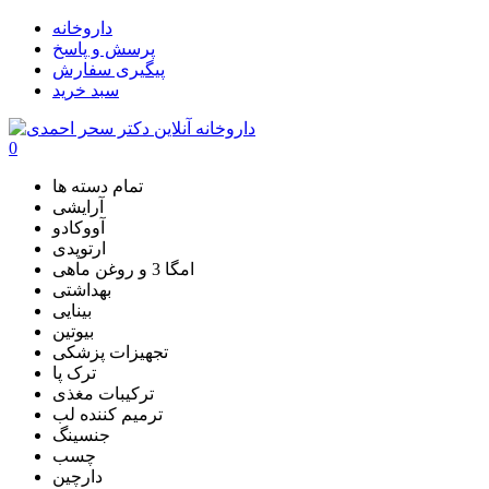
داروخانه
پرسش و پاسخ
پیگیری سفارش
سبد خرید
0
تمام دسته ها
آرایشی
آووکادو
ارتوپدی
امگا 3 و روغن ماهی
بهداشتی
بینایی
بیوتین
تجهیزات پزشکی
ترک پا
ترکیبات مغذی
ترمیم کننده لب
جنسینگ
چسب
دارچین