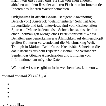
macht was dazu führt, dass Sie sich von allen anderen
abheben und dem Rest der anderen Fischarten im Inneren des
Inneren des Inneren Wasser betrachten.
Originalität ist oft ein Bonus.
Ist eigene Anwendung
Bereich von} Ausdruck “detailorientiert?” Sehr Tut Alle.
Lebensläufe und task -Interviews sind voll klischeehaften
Spuren – “Meine bedeutendste Schwäche ist, dass ich bin
einer übermäßigen Menge eines Perfektionisten! ” – dass
Behalten eine bemerkenswerte Ähnlichkeit auf dem erschöpft
greifen Konturen verwendet auf die Matchmaking Welt.
Triumph in Märkten Bedürfnisse Kreativität. Schneiden Sie
das Klischees aus dem Experten Arsenal, und verhindern
Senden das Gleiche Ausschneiden und Einfügen von
Informationen an mögliche Daten.
Während wissen es gibt mehr in welchem dass kam von …
23 آذر 1401
enamad enamad
مطالب مرتبط