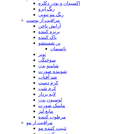
اکسیدان و پودر دکلره
رنگ ابرو
رنگ مو تیوپی
مراقبت از پوست
آرایش ناخن
برنزه کننده
پاک کننده
پن شستشو
پانسمان
تونر
سوختگی
شامپو بدن
شوینده صورت
ضد آفتاب
کرم دست
کرم شب
لایه بردار
لوسیون بدن
ماسک صورت
مایع لنز
مرطوب کننده
مراقبت از مو
تثبیت کننده مو
ترمیم کننده مو