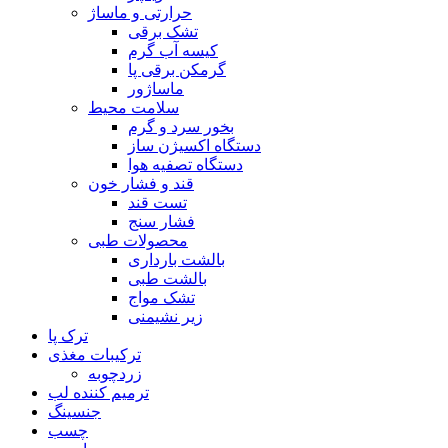
حرارتی و ماساژ
تشک برقی
کیسه آب گرم
گرمکن برقی پا
ماساژور
سلامت محیط
بخور سرد و گرم
دستگاه اکسیژن ساز
دستگاه تصفیه هوا
قند و فشار خون
تست قند
فشار سنج
محصولات طبی
بالشت بارداری
بالشت طبی
تشک مواج
زیر نشیمنی
ترک پا
ترکیبات مغذی
زردچوبه
ترمیم کننده لب
جنسینگ
چسب