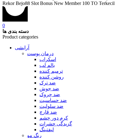
Rekor Bejo88 Slot Bonus New Member 100 TO Terkecil
0
دسته بندی ها
Product categories
آرایشی
درمان پوست
اسکراب
بالم لب
ترمیم کننده
روشن کننده
ضد ترک
ضد جوش
ضد چروک
ضد حساسیت
ضد سلولیت
ضد قارچ
کرم دور چشم
گزیدگی حشرات
لیفتینگ
رنگ مو