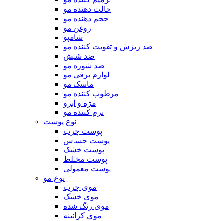
حالت دهنده مو
حجم دهنده مو
روغن مو
شامپو
ضد ریزش و تقویت کننده مو
ضد شپش
ضد شوره مو
لوازم برقی مو
ماسک مو
مرطوب کننده مو
مژه و ابرو
نرم کننده مو
نوع پوست
پوست چرب
پوست حساس
پوست خشک
پوست مختلط
پوست معمولی
نوع مو
موی چرب
موی خشک
موی رنگ شده
موی کراتینه