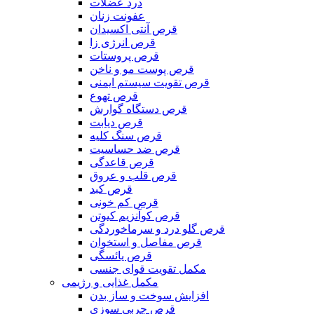
درد عضلات
عفونت زنان
قرص آنتی اکسیدان
قرص انرژی زا
قرص پروستات
قرص پوست مو و ناخن
قرص تقویت سیستم ایمنی
قرص تهوع
قرص دستگاه گوارش
قرص دیابت
قرص سنگ کلیه
قرص ضد حساسیت
قرص قاعدگی
قرص قلب و عروق
قرص کبد
قرص کم خونی
قرص کوآنزیم کیوتن
قرص گلو درد و سرماخوردگی
قرص مفاصل و استخوان
قرص یائسگی
مکمل تقویت قوای جنسی
مکمل غذایی و رژیمی
افزایش سوخت و ساز بدن
قرص چربی سوزی