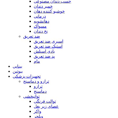
چسب دندان مصنوعی
خمیر دندان
خوشبو کننده دهان
درمانی
دهانشویه
مسواک
نخ دندان
ضد تعریق
اسپری ضد تعریق
استیک ضد تعریق
بادی اسپلش
پد ضد تعریق
مام
بینایی
بیوتین
تجهیزات پزشکی
ترازو و دماسنج
ترازو
دماسنج
توانبخشی
توالت فرنگی
عصای زیر بغل
واکر
ویلچر