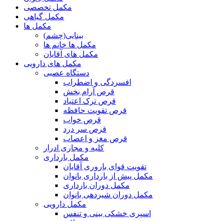
مکمل تخصصی
مکمل گیاهی
مکمل ها
بینایی(چشم)
مکمل ها خانم ها
مکمل های آقایان
مکمل های دارویی
دستگاه عصبی
افسردگی و اضطراب
قرص آرام بخش
قرص ترک اعتیاد
قرص تقویت حافظه
قرص خواب
قرص سر درد
قرص مغز و اعصاب
کلیه و مجاری ادرار
مکمل بارداری
تقویت قوای باروری آقایان
مکمل پیش از بارداری بانوان
مکمل دوران بارداری
مکمل دوران شیردهی بانوان
مکمل دارویی
اسپری خشکی بینی و تنفس