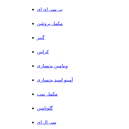
بی سی ای ای
مکمل پروتئین
گینر
کراتین
ویتامین بدنسازی
آمینو اسید بدنسازی
مکمل پمپ
گلوتامین
سی ال ای