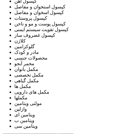
کپسول آهن
کپسول استخوان و مفاصل
کپسول اسخوان و مفاصل
کپسول پروستات
کپسول پوست و مو و ناخن
کپسول تقویت سیستم ایمنی
کپسول غضروف ساز
کلاژن
گلوکزامین
مادر و کودک
محصولات جنسی
مخمر آبجو
مکمل بانوان
مکمل تخصصی
مکمل گیاهی
مکمل ها
مکمل های دارویی
مکملها
مولتی ویتامین
وازلین
ویتامین ای
ویتامین ب
ویتامین سی