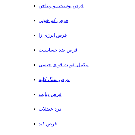
قرص پوست مو و ناخن
قرص کم خونی
قرص انرژی زا
قرص ضد حساسیت
مکمل تقویت قوای جنسی
قرص سنگ کلیه
قرص دیابت
درد عضلات
قرص کبد