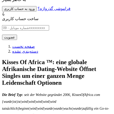
فراموشی گذرواژه؟
یا
ساخت حساب کاربری
صفحه نخست
دسته‌بندی نشده
Kisses Of Africa ™: eine globale
Afrikanische Dating-Website Öffnet
Singles um einer ganzen Menge
Leidenschaft Optionen
Die Brief Typ:
seit der Website gegründet 2006, KissesOfAfrica.com
{wurde|ist|ist|wird|wird|wird|wird|wird
tatsächlich|beginnt|wird|wird|wurde|wurde|wuchs|wurde|zufällig ein Go-to-