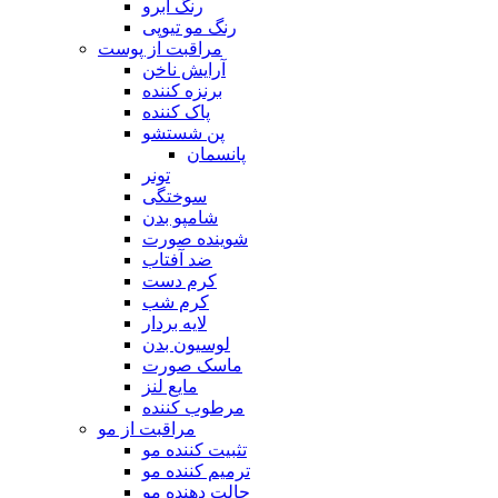
رنگ ابرو
رنگ مو تیوپی
مراقبت از پوست
آرایش ناخن
برنزه کننده
پاک کننده
پن شستشو
پانسمان
تونر
سوختگی
شامپو بدن
شوینده صورت
ضد آفتاب
کرم دست
کرم شب
لایه بردار
لوسیون بدن
ماسک صورت
مایع لنز
مرطوب کننده
مراقبت از مو
تثبیت کننده مو
ترمیم کننده مو
حالت دهنده مو