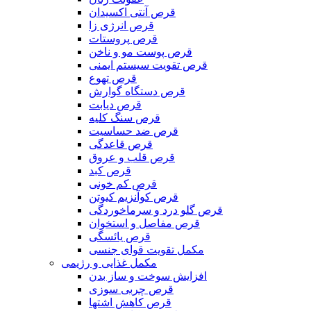
قرص آنتی اکسیدان
قرص انرژی زا
قرص پروستات
قرص پوست مو و ناخن
قرص تقویت سیستم ایمنی
قرص تهوع
قرص دستگاه گوارش
قرص دیابت
قرص سنگ کلیه
قرص ضد حساسیت
قرص قاعدگی
قرص قلب و عروق
قرص کبد
قرص کم خونی
قرص کوآنزیم کیوتن
قرص گلو درد و سرماخوردگی
قرص مفاصل و استخوان
قرص یائسگی
مکمل تقویت قوای جنسی
مکمل غذایی و رژیمی
افزایش سوخت و ساز بدن
قرص چربی سوزی
قرص کاهش اشتها