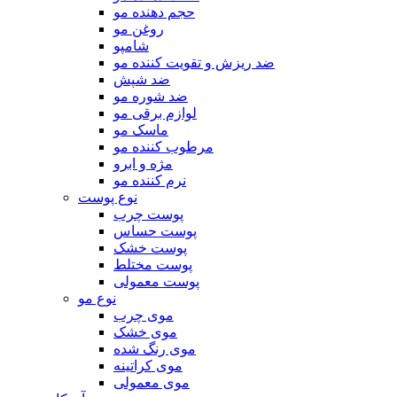
حجم دهنده مو
روغن مو
شامپو
ضد ریزش و تقویت کننده مو
ضد شپش
ضد شوره مو
لوازم برقی مو
ماسک مو
مرطوب کننده مو
مژه و ابرو
نرم کننده مو
نوع پوست
پوست چرب
پوست حساس
پوست خشک
پوست مختلط
پوست معمولی
نوع مو
موی چرب
موی خشک
موی رنگ شده
موی کراتینه
موی معمولی