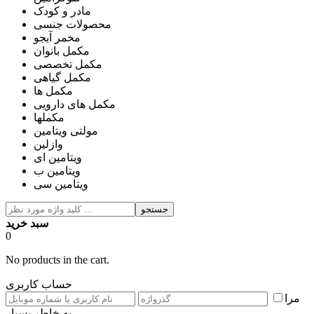
مادر و کودک
محصولات جنسی
مخمر آبجو
مکمل بانوان
مکمل تخصصی
مکمل گیاهی
مکمل ها
مکمل های دارویی
مکملها
مولتی ویتامین
وازلین
ویتامین ای
ویتامین ب
ویتامین سی
جستجو
سبد خرید
0
No products in the cart.
حساب کاربری
مرا
به خاطر بسپار