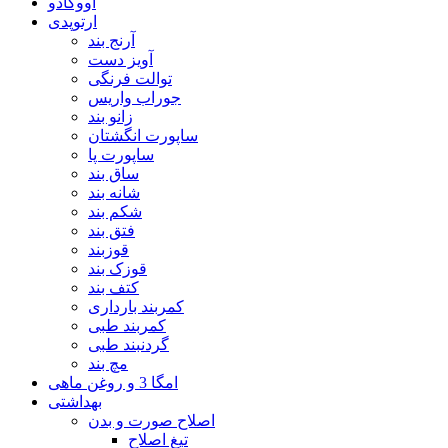
آووکادو
ارتوپدی
آرنج بند
آویز دست
توالت فرنگی
جوراب واریس
زانو بند
ساپورت انگشتان
ساپورت پا
ساق بند
شانه بند
شکم بند
فتق بند
قوزبند
قوزک بند
کتف بند
کمربند بارداری
کمربند طبی
گردنبند طبی
مچ بند
امگا 3 و روغن ماهی
بهداشتی
اصلاح صورت و بدن
تیغ اصلاح