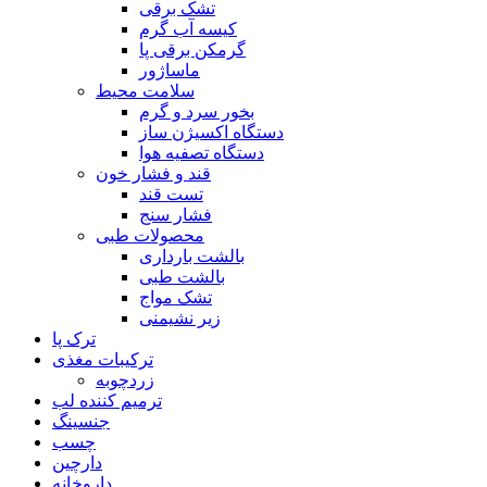
تشک برقی
کیسه آب گرم
گرمکن برقی پا
ماساژور
سلامت محیط
بخور سرد و گرم
دستگاه اکسیژن ساز
دستگاه تصفیه هوا
قند و فشار خون
تست قند
فشار سنج
محصولات طبی
بالشت بارداری
بالشت طبی
تشک مواج
زیر نشیمنی
ترک پا
ترکیبات مغذی
زردچوبه
ترمیم کننده لب
جنسینگ
چسب
دارچین
داروخانه