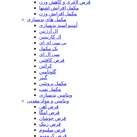
قرص لاغری و کاهش وزن
مکمل افزایش اشتها
مکمل افزایش وزن
مکمل های بدنسازی
آمینو اسید بدنسازی
ال آرژنین
ال کارنیتین
بی سی ای ای
پک مکمل
سی ال ای
قرص کافئین
کراتین
گلوتامین
گینر
مکمل پروتئین
مکمل پمپ
ویتامین بدنسازی
ویتامین و مواد معدنی
قرص آهن
قرص امگا
قرص جوشان
قرص زینک
قرص سلنیوم
قرص کرومیم