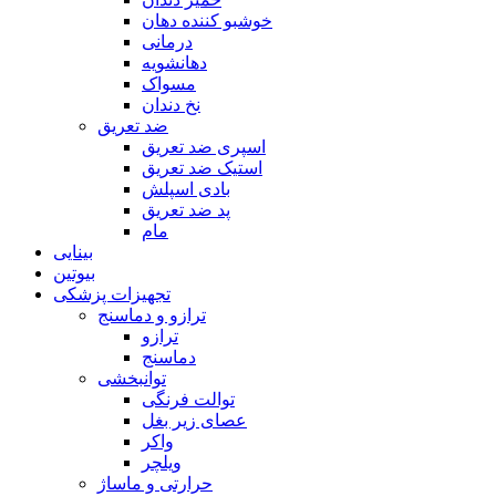
خوشبو کننده دهان
درمانی
دهانشویه
مسواک
نخ دندان
ضد تعریق
اسپری ضد تعریق
استیک ضد تعریق
بادی اسپلش
پد ضد تعریق
مام
بینایی
بیوتین
تجهیزات پزشکی
ترازو و دماسنج
ترازو
دماسنج
توانبخشی
توالت فرنگی
عصای زیر بغل
واکر
ویلچر
حرارتی و ماساژ