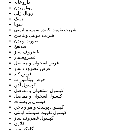
داروخانه
روغن بدن
رویال ژلی
زینک
سویا
شربت تقویت کننده سیستم ایمنی
شربت مولتی ویتامین
صورت و بدن
ضدنفخ
غضروف ساز
غضروفساز
قرص اسخوان و مفاصل
قرص غضروف ساز
قرص کبد
قرص ویتامین ب
کپسول آهن
کپسول استخوان و مفاصل
کپسول اسخوان و مفاصل
کپسول پروستات
کپسول پوست و مو و ناخن
کپسول تقویت سیستم ایمنی
کپسول غضروف ساز
کلاژن
گلوکزامین