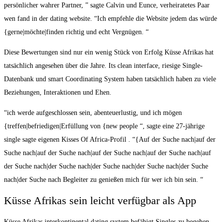
persönlicher wahrer Partner, ” sagte Calvin und Eunce, verheiratetes Paar
wen fand in der dating website. “Ich empfehle die Website jedem das würde
{gerne|möchte|finden richtig und echt Vergnügen. “
Diese Bewertungen sind nur ein wenig Stück von Erfolg Küsse Afrikas hat
tatsächlich angesehen über die Jahre. Its clean interface, riesige Single-
Datenbank und smart Coordinating System haben tatsächlich haben zu viele
Beziehungen, Interaktionen und Ehen.
“ich werde aufgeschlossen sein, abenteuerlustig, und ich mögen
{treffen|befriedigen|Erfüllung von {new people “, sagte eine 27-jährige
single sagte eigenen Kisses Of Africa-Profil . “{Auf der Suche nach|auf der
Suche nach|auf der Suche nach|auf der Suche nach|auf der Suche nach|auf
der Suche nach|der Suche nach|der Suche nach|der Suche nach|der Suche
nach|der Suche nach Begleiter zu genießen mich für wer ich bin sein. “
Küsse Afrikas sein leicht verfügbar als App
Küsse Afrikas interkontinental dating system befähigt Singles zu begehen