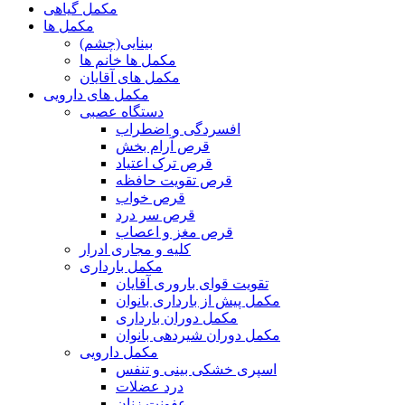
مکمل گیاهی
مکمل ها
بینایی(چشم)
مکمل ها خانم ها
مکمل های آقایان
مکمل های دارویی
دستگاه عصبی
افسردگی و اضطراب
قرص آرام بخش
قرص ترک اعتیاد
قرص تقویت حافظه
قرص خواب
قرص سر درد
قرص مغز و اعصاب
کلیه و مجاری ادرار
مکمل بارداری
تقویت قوای باروری آقایان
مکمل پیش از بارداری بانوان
مکمل دوران بارداری
مکمل دوران شیردهی بانوان
مکمل دارویی
اسپری خشکی بینی و تنفس
درد عضلات
عفونت زنان