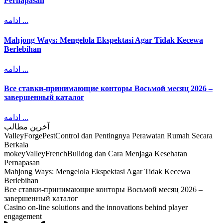
Pernapasan
ادامه ...
Mahjong Ways: Mengelola Ekspektasi Agar Tidak Kecewa
Berlebihan
ادامه ...
Все ставки-принимающие конторы Восьмой месяц 2026 –
завершенный каталог
ادامه ...
آخرین مطالب
ValleyForgePestControl dan Pentingnya Perawatan Rumah Secara
Berkala
mokeyValleyFrenchBulldog dan Cara Menjaga Kesehatan
Pernapasan
Mahjong Ways: Mengelola Ekspektasi Agar Tidak Kecewa
Berlebihan
Все ставки-принимающие конторы Восьмой месяц 2026 –
завершенный каталог
Casino on-line solutions and the innovations behind player
engagement