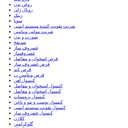
روغن بدن
رویال ژلی
زینک
سویا
شربت تقویت کننده سیستم ایمنی
شربت مولتی ویتامین
صورت و بدن
ضدنفخ
غضروف ساز
غضروفساز
قرص اسخوان و مفاصل
قرص غضروف ساز
قرص کبد
قرص ویتامین ب
کپسول آهن
کپسول استخوان و مفاصل
کپسول اسخوان و مفاصل
کپسول پروستات
کپسول پوست و مو و ناخن
کپسول تقویت سیستم ایمنی
کپسول غضروف ساز
کلاژن
گلوکزامین