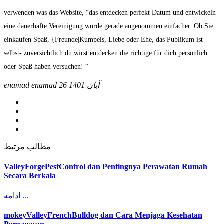
verwenden was das Website, “das entdecken perfekt Datum und entwickeln
eine dauerhafte Vereinigung wurde gerade angenommen einfacher. Ob Sie
einkaufen Spaß, {Freunde|Kumpels, Liebe oder Ehe, das Publikum ist
selbst- zuversichtlich du wirst entdecken die richtige für dich persönlich
oder Spaß haben versuchen! “
enamad enamad
26 آبان 1401
مطالب مرتبط
ValleyForgePestControl dan Pentingnya Perawatan Rumah
Secara Berkala
ادامه ...
mokeyValleyFrenchBulldog dan Cara Menjaga Kesehatan