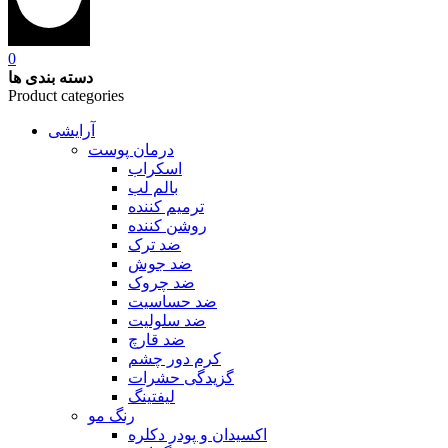
0
دسته بندی ها
Product categories
آرایشی
درمان پوست
اسکراب
بالم لب
ترمیم کننده
روشن کننده
ضد ترک
ضد جوش
ضد چروک
ضد حساسیت
ضد سلولیت
ضد قارچ
کرم دور چشم
گزیدگی حشرات
لیفتینگ
رنگ مو
اکسیدان و پودر دکلره