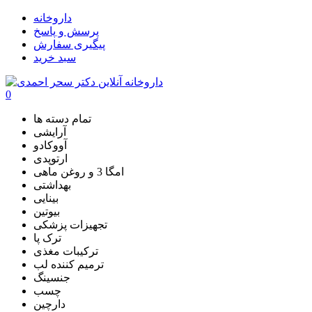
داروخانه
پرسش و پاسخ
پیگیری سفارش
سبد خرید
0
تمام دسته ها
آرایشی
آووکادو
ارتوپدی
امگا 3 و روغن ماهی
بهداشتی
بینایی
بیوتین
تجهیزات پزشکی
ترک پا
ترکیبات مغذی
ترمیم کننده لب
جنسینگ
چسب
دارچین