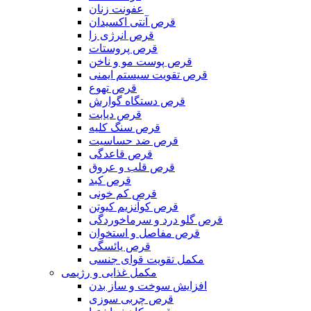
عفونت زنان
قرص آنتی اکسیدان
قرص انرژی زا
قرص پروستات
قرص پوست مو و ناخن
قرص تقویت سیستم ایمنی
قرص تهوع
قرص دستگاه گوارش
قرص دیابت
قرص سنگ کلیه
قرص ضد حساسیت
قرص قاعدگی
قرص قلب و عروق
قرص کبد
قرص کم خونی
قرص کوآنزیم کیوتن
قرص گلو درد و سرماخوردگی
قرص مفاصل و استخوان
قرص یائسگی
مکمل تقویت قوای جنسی
مکمل غذایی و رژیمی
افزایش سوخت و ساز بدن
قرص چربی سوزی