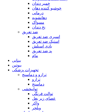
خمیر دندان
خوشبو کننده دهان
درمانی
دهانشویه
مسواک
نخ دندان
ضد تعریق
اسپری ضد تعریق
استیک ضد تعریق
بادی اسپلش
پد ضد تعریق
مام
بینایی
بیوتین
تجهیزات پزشکی
ترازو و دماسنج
ترازو
دماسنج
توانبخشی
توالت فرنگی
عصای زیر بغل
واکر
ویلچر