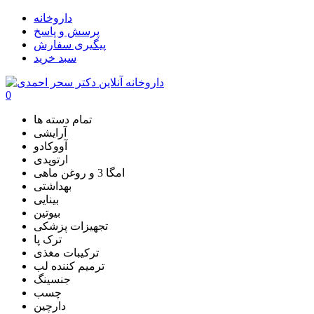
داروخانه
پرسش و پاسخ
پیگیری سفارش
سبد خرید
0
تمام دسته ها
آرایشی
آووکادو
ارتوپدی
امگا 3 و روغن ماهی
بهداشتی
بینایی
بیوتین
تجهیزات پزشکی
ترک پا
ترکیبات مغذی
ترمیم کننده لب
جنسینگ
چسب
دارچین