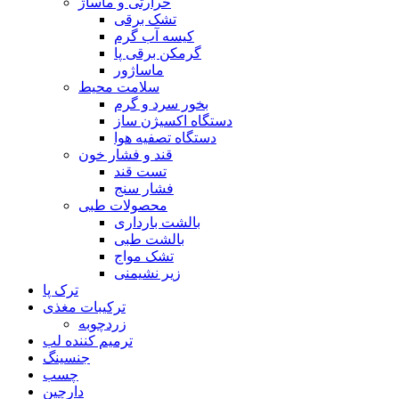
حرارتی و ماساژ
تشک برقی
کیسه آب گرم
گرمکن برقی پا
ماساژور
سلامت محیط
بخور سرد و گرم
دستگاه اکسیژن ساز
دستگاه تصفیه هوا
قند و فشار خون
تست قند
فشار سنج
محصولات طبی
بالشت بارداری
بالشت طبی
تشک مواج
زیر نشیمنی
ترک پا
ترکیبات مغذی
زردچوبه
ترمیم کننده لب
جنسینگ
چسب
دارچین