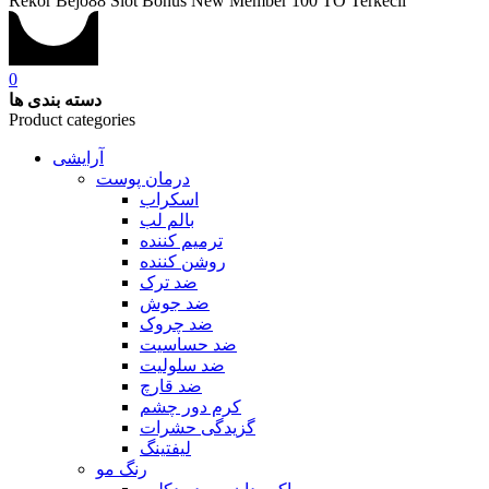
Rekor Bejo88 Slot Bonus New Member 100 TO Terkecil
0
دسته بندی ها
Product categories
آرایشی
درمان پوست
اسکراب
بالم لب
ترمیم کننده
روشن کننده
ضد ترک
ضد جوش
ضد چروک
ضد حساسیت
ضد سلولیت
ضد قارچ
کرم دور چشم
گزیدگی حشرات
لیفتینگ
رنگ مو