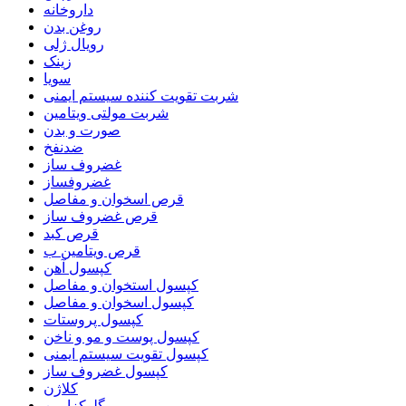
داروخانه
روغن بدن
رویال ژلی
زینک
سویا
شربت تقویت کننده سیستم ایمنی
شربت مولتی ویتامین
صورت و بدن
ضدنفخ
غضروف ساز
غضروفساز
قرص اسخوان و مفاصل
قرص غضروف ساز
قرص کبد
قرص ویتامین ب
کپسول آهن
کپسول استخوان و مفاصل
کپسول اسخوان و مفاصل
کپسول پروستات
کپسول پوست و مو و ناخن
کپسول تقویت سیستم ایمنی
کپسول غضروف ساز
کلاژن
گلوکزامین