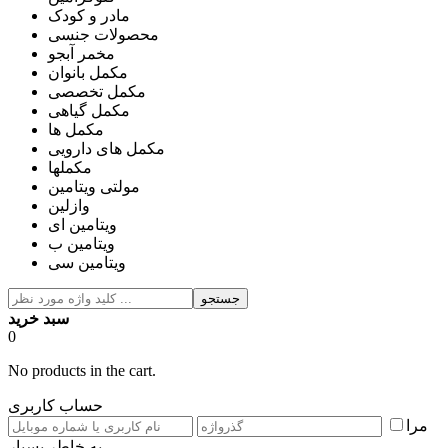
مادر و کودک
محصولات جنسی
مخمر آبجو
مکمل بانوان
مکمل تخصصی
مکمل گیاهی
مکمل ها
مکمل های دارویی
مکملها
مولتی ویتامین
وازلین
ویتامین ای
ویتامین ب
ویتامین سی
جستجو
سبد خرید
0
No products in the cart.
حساب کاربری
مرا
به خاطر بسپار