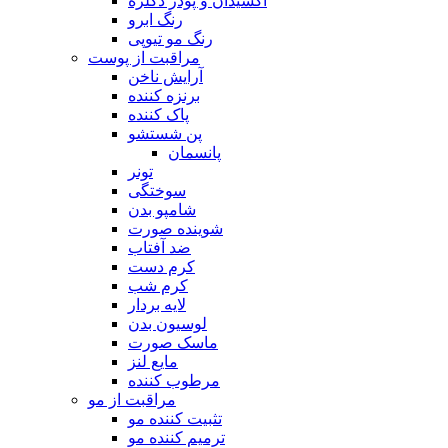
اکسیدان و پودر دکلره
رنگ ابرو
رنگ مو تیوپی
مراقبت از پوست
آرایش ناخن
برنزه کننده
پاک کننده
پن شستشو
پانسمان
تونر
سوختگی
شامپو بدن
شوینده صورت
ضد آفتاب
کرم دست
کرم شب
لایه بردار
لوسیون بدن
ماسک صورت
مایع لنز
مرطوب کننده
مراقبت از مو
تثبیت کننده مو
ترمیم کننده مو