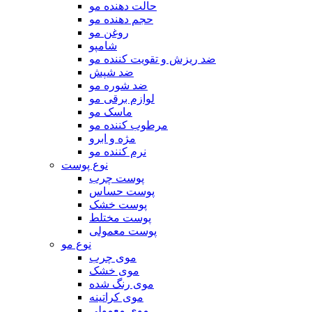
حالت دهنده مو
حجم دهنده مو
روغن مو
شامپو
ضد ریزش و تقویت کننده مو
ضد شپش
ضد شوره مو
لوازم برقی مو
ماسک مو
مرطوب کننده مو
مژه و ابرو
نرم کننده مو
نوع پوست
پوست چرب
پوست حساس
پوست خشک
پوست مختلط
پوست معمولی
نوع مو
موی چرب
موی خشک
موی رنگ شده
موی کراتینه
موی معمولی