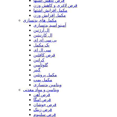
قرص کاهش اشتها
قرص لاغری و کاهش وزن
مکمل افزایش اشتها
مکمل افزایش وزن
مکمل های بدنسازی
آمینو اسید بدنسازی
ال آرژنین
ال کارنیتین
بی سی ای ای
پک مکمل
سی ال ای
قرص کافئین
کراتین
گلوتامین
گینر
مکمل پروتئین
مکمل پمپ
ویتامین بدنسازی
ویتامین و مواد معدنی
قرص آهن
قرص امگا
قرص جوشان
قرص زینک
قرص سلنیوم