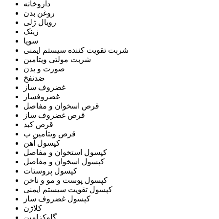
داروخانه
روغن بدن
رویال ژلی
زینک
سویا
شربت تقویت کننده سیستم ایمنی
شربت مولتی ویتامین
صورت و بدن
ضدنفخ
غضروف ساز
غضروفساز
قرص اسخوان و مفاصل
قرص غضروف ساز
قرص کبد
قرص ویتامین ب
کپسول آهن
کپسول استخوان و مفاصل
کپسول اسخوان و مفاصل
کپسول پروستات
کپسول پوست و مو و ناخن
کپسول تقویت سیستم ایمنی
کپسول غضروف ساز
کلاژن
گلوکزامین