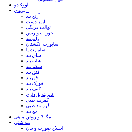
آووکادو
ارتوپدی
آرنج بند
آویز دست
توالت فرنگی
جوراب واریس
زانو بند
ساپورت انگشتان
ساپورت پا
ساق بند
شانه بند
شکم بند
فتق بند
قوزبند
قوزک بند
کتف بند
کمربند بارداری
کمربند طبی
گردنبند طبی
مچ بند
امگا 3 و روغن ماهی
بهداشتی
اصلاح صورت و بدن