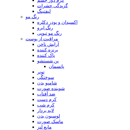
کرم دور چشم
گزیدگی حشرات
لیفتینگ
رنگ مو
اکسیدان و پودر دکلره
رنگ ابرو
رنگ مو تیوپی
مراقبت از پوست
آرایش ناخن
برنزه کننده
پاک کننده
پن شستشو
پانسمان
تونر
سوختگی
شامپو بدن
شوینده صورت
ضد آفتاب
کرم دست
کرم شب
لایه بردار
لوسیون بدن
ماسک صورت
مایع لنز