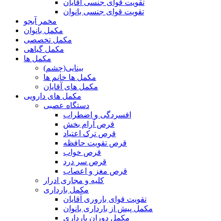
تقویت قوای جنسی آقایان
تقویت قوای جنسی بانوان
مخمر آبجو
مکمل بانوان
مکمل تخصصی
مکمل گیاهی
مکمل ها
بینایی(چشم)
مکمل ها خانم ها
مکمل های آقایان
مکمل های دارویی
دستگاه عصبی
افسردگی و اضطراب
قرص آرام بخش
قرص ترک اعتیاد
قرص تقویت حافظه
قرص خواب
قرص سر درد
قرص مغز و اعصاب
کلیه و مجاری ادرار
مکمل بارداری
تقویت قوای باروری آقایان
مکمل پیش از بارداری بانوان
مکمل دوران بارداری