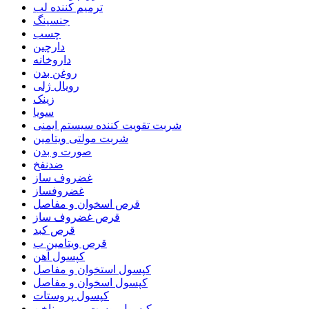
ترمیم کننده لب
جنسینگ
چسب
دارچین
داروخانه
روغن بدن
رویال ژلی
زینک
سویا
شربت تقویت کننده سیستم ایمنی
شربت مولتی ویتامین
صورت و بدن
ضدنفخ
غضروف ساز
غضروفساز
قرص اسخوان و مفاصل
قرص غضروف ساز
قرص کبد
قرص ویتامین ب
کپسول آهن
کپسول استخوان و مفاصل
کپسول اسخوان و مفاصل
کپسول پروستات
کپسول پوست و مو و ناخن