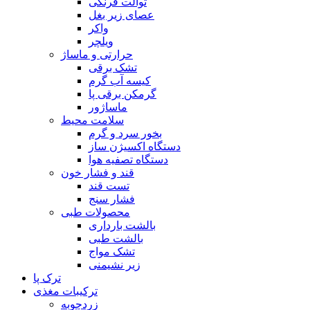
توالت فرنگی
عصای زیر بغل
واکر
ویلچر
حرارتی و ماساژ
تشک برقی
کیسه آب گرم
گرمکن برقی پا
ماساژور
سلامت محیط
بخور سرد و گرم
دستگاه اکسیژن ساز
دستگاه تصفیه هوا
قند و فشار خون
تست قند
فشار سنج
محصولات طبی
بالشت بارداری
بالشت طبی
تشک مواج
زیر نشیمنی
ترک پا
ترکیبات مغذی
زردچوبه