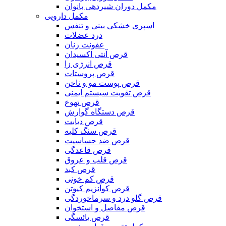
مکمل دوران شیردهی بانوان
مکمل دارویی
اسپری خشکی بینی و تنفس
درد عضلات
عفونت زنان
قرص آنتی اکسیدان
قرص انرژی زا
قرص پروستات
قرص پوست مو و ناخن
قرص تقویت سیستم ایمنی
قرص تهوع
قرص دستگاه گوارش
قرص دیابت
قرص سنگ کلیه
قرص ضد حساسیت
قرص قاعدگی
قرص قلب و عروق
قرص کبد
قرص کم خونی
قرص کوآنزیم کیوتن
قرص گلو درد و سرماخوردگی
قرص مفاصل و استخوان
قرص یائسگی