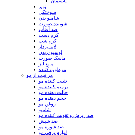
پانسمان
تونر
سوختگی
شامپو بدن
شوینده صورت
ضد آفتاب
کرم دست
کرم شب
لایه بردار
لوسیون بدن
ماسک صورت
مایع لنز
مرطوب کننده
مراقبت از مو
تثبیت کننده مو
ترمیم کننده مو
حالت دهنده مو
حجم دهنده مو
روغن مو
شامپو
ضد ریزش و تقویت کننده مو
ضد شپش
ضد شوره مو
لوازم برقی مو