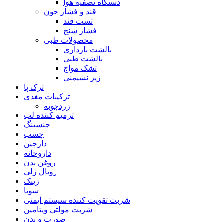
دستگاه تصفیه هوا
قند و فشار خون
تست قند
فشار سنج
محصولات طبی
بالشت بارداری
بالشت طبی
تشک مواج
زیر نشیمنی
ترک پا
ترکیبات مغذی
زردچوبه
ترمیم کننده لب
جنسینگ
چسب
دارچین
داروخانه
روغن بدن
رویال ژلی
زینک
سویا
شربت تقویت کننده سیستم ایمنی
شربت مولتی ویتامین
صورت و بدن