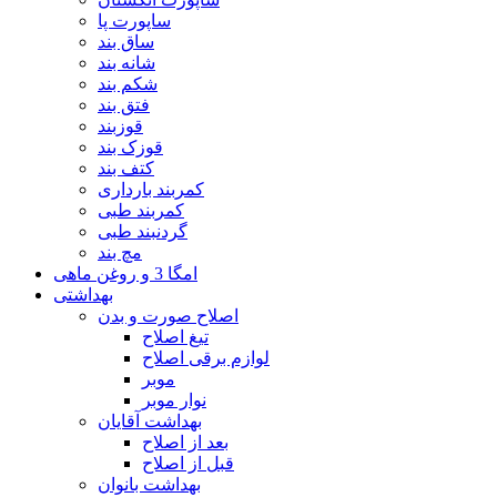
ساپورت پا
ساق بند
شانه بند
شکم بند
فتق بند
قوزبند
قوزک بند
کتف بند
کمربند بارداری
کمربند طبی
گردنبند طبی
مچ بند
امگا 3 و روغن ماهی
بهداشتی
اصلاح صورت و بدن
تیغ اصلاح
لوازم برقی اصلاح
موبر
نوار موبر
بهداشت آقایان
بعد از اصلاح
قبل از اصلاح
بهداشت بانوان