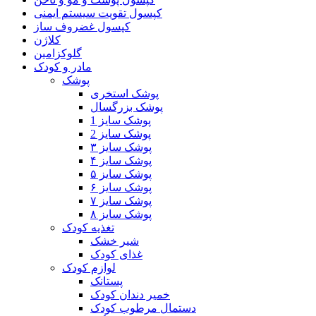
کپسول تقویت سیستم ایمنی
کپسول غضروف ساز
کلاژن
گلوکزامین
مادر و کودک
پوشک
پوشک استخری
پوشک بزرگسال
پوشک سایز 1
پوشک سایز 2
پوشک سایز ۳
پوشک سایز ۴
پوشک سایز ۵
پوشک سایز ۶
پوشک سایز ۷
پوشک سایز ۸
تغذیه کودک
شیر خشک
غذای کودک
لوازم کودک
پستانک
خمیر دندان کودک
دستمال مرطوب کودک