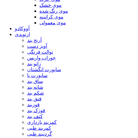
موی خشک
موی رنگ شده
موی کراتینه
موی معمولی
آووکادو
ارتوپدی
آرنج بند
آویز دست
توالت فرنگی
جوراب واریس
زانو بند
ساپورت انگشتان
ساپورت پا
ساق بند
شانه بند
شکم بند
فتق بند
قوزبند
قوزک بند
کتف بند
کمربند بارداری
کمربند طبی
گردنبند طبی