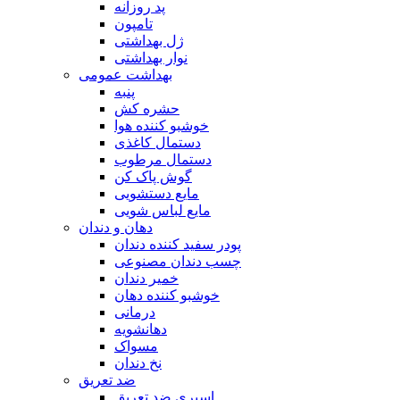
پد روزانه
تامپون
ژل بهداشتی
نوار بهداشتی
بهداشت عمومی
پنبه
حشره کش
خوشبو کننده هوا
دستمال کاغذی
دستمال مرطوب
گوش پاک کن
مایع دستشویی
مایع لباس شویی
دهان و دندان
پودر سفید کننده دندان
چسب دندان مصنوعی
خمیر دندان
خوشبو کننده دهان
درمانی
دهانشویه
مسواک
نخ دندان
ضد تعریق
اسپری ضد تعریق