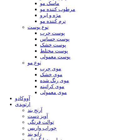
ماسک مو
مرطوب کننده مو
مژه و ابرو
نرم کننده مو
نوع پوست
پوست چرب
پوست حساس
پوست خشک
پوست مختلط
پوست معمولی
نوع مو
موی چرب
موی خشک
موی رنگ شده
موی کراتینه
موی معمولی
آووکادو
ارتوپدی
آرنج بند
آویز دست
توالت فرنگی
جوراب واریس
زانو بند
ساپورت انگشتان