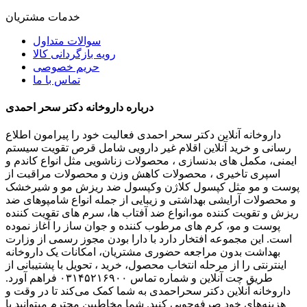
خدمات مشتریان
سوالات متداول
رویه بازگردانی کالا
حریم خصوصی
تماس با ما
درباره داروخانه دکتر سحر احمدی
داروخانه آنلاین دکتر سحر احمدی فعالیت خود را پیرامون اطلاع
رسانی و خرید آنلاین اقلام غیر دارویی شامل قرص تقویت سیستم
ایمنی، مکمل های بدنسازی ، محصولات زناشویی مثل انواع کاندم و
اسپری تاخیری ، محصولات کاهش وزن و محصولات مراقبت از
پوست و مو مثل کپسول کلاژن وکپسول ضد ریزش مو و شیرخشک
و محصولات آرایشی بهداشتی و زیبایی از جمله انواع شامپوهای ضد
ریزش و تقویت کننده مو،انواع ضد آفتاب ها، سرم های تقویت کننده
پوست و مو، کرم های مرطوب کننده و جوان ساز را آغاز نموده
است. این مجموعه افتخار دارد با دارا بودن مجوز رسمی از وزارت
بهداشت بدون مراجعه حضوری مشتریان، امکانات یک داروخانه
اینترنتی را از مرحله انتخاب محصول، خرید ، تحویل با پشتیبانی از
طریق چت آنلاین و شماره تماس ۰۳۱۴۵۲۱۶۹۰۰ فراهم آورد.
داروخانه آنلاین دکتر سحراحمدی به شما کمک می‌کند تا در وقت و
هزینه‌های خود صرفه‌جویی کنید. شما مخاطبین محترم میتوانید با