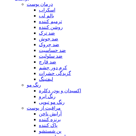
درمان پوست
اسکراب
بالم لب
ترمیم کننده
روشن کننده
ضد ترک
ضد جوش
ضد چروک
ضد حساسیت
ضد سلولیت
ضد قارچ
کرم دور چشم
گزیدگی حشرات
لیفتینگ
رنگ مو
اکسیدان و پودر دکلره
رنگ ابرو
رنگ مو تیوپی
مراقبت از پوست
آرایش ناخن
برنزه کننده
پاک کننده
پن شستشو