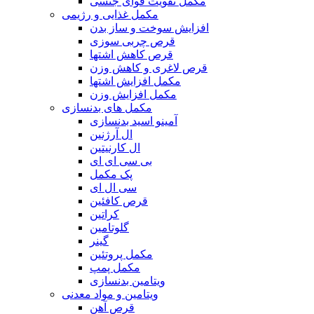
مکمل تقویت قوای جنسی
مکمل غذایی و رژیمی
افزایش سوخت و ساز بدن
قرص چربی سوزی
قرص کاهش اشتها
قرص لاغری و کاهش وزن
مکمل افزایش اشتها
مکمل افزایش وزن
مکمل های بدنسازی
آمینو اسید بدنسازی
ال آرژنین
ال کارنیتین
بی سی ای ای
پک مکمل
سی ال ای
قرص کافئین
کراتین
گلوتامین
گینر
مکمل پروتئین
مکمل پمپ
ویتامین بدنسازی
ویتامین و مواد معدنی
قرص آهن