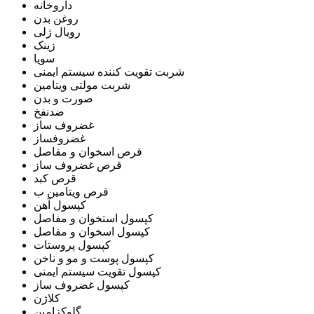
داروخانه
روغن بدن
رویال ژلی
زینک
سویا
شربت تقویت کننده سیستم ایمنی
شربت مولتی ویتامین
صورت و بدن
ضدنفخ
غضروف ساز
غضروفساز
قرص اسخوان و مفاصل
قرص غضروف ساز
قرص کبد
قرص ویتامین ب
کپسول آهن
کپسول استخوان و مفاصل
کپسول اسخوان و مفاصل
کپسول پروستات
کپسول پوست و مو و ناخن
کپسول تقویت سیستم ایمنی
کپسول غضروف ساز
کلاژن
گلوکزامین