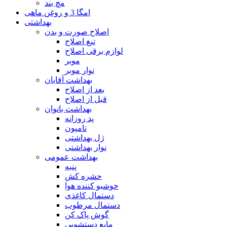
مچ بند
امگا 3 و روغن ماهی
بهداشتی
اصلاح صورت و بدن
تیغ اصلاح
لوازم برقی اصلاح
موبر
نوار موبر
بهداشت آقایان
بعد از اصلاح
قبل از اصلاح
بهداشت بانوان
پد روزانه
تامپون
ژل بهداشتی
نوار بهداشتی
بهداشت عمومی
پنبه
حشره کش
خوشبو کننده هوا
دستمال کاغذی
دستمال مرطوب
گوش پاک کن
مایع دستشویی