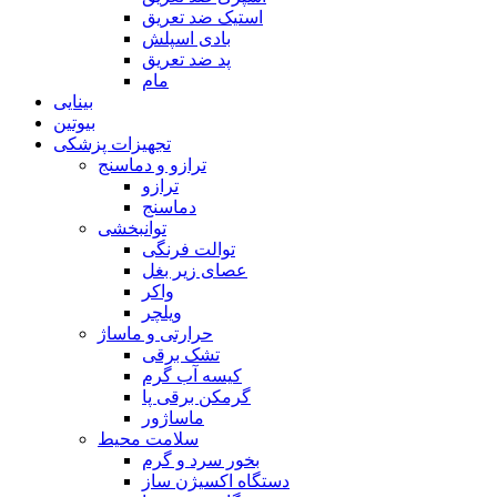
استیک ضد تعریق
بادی اسپلش
پد ضد تعریق
مام
بینایی
بیوتین
تجهیزات پزشکی
ترازو و دماسنج
ترازو
دماسنج
توانبخشی
توالت فرنگی
عصای زیر بغل
واکر
ویلچر
حرارتی و ماساژ
تشک برقی
کیسه آب گرم
گرمکن برقی پا
ماساژور
سلامت محیط
بخور سرد و گرم
دستگاه اکسیژن ساز