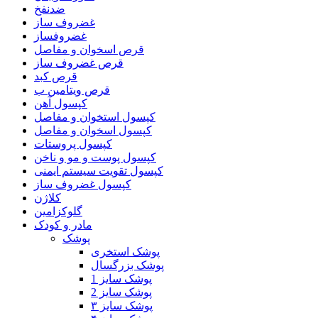
ضدنفخ
غضروف ساز
غضروفساز
قرص اسخوان و مفاصل
قرص غضروف ساز
قرص کبد
قرص ویتامین ب
کپسول آهن
کپسول استخوان و مفاصل
کپسول اسخوان و مفاصل
کپسول پروستات
کپسول پوست و مو و ناخن
کپسول تقویت سیستم ایمنی
کپسول غضروف ساز
کلاژن
گلوکزامین
مادر و کودک
پوشک
پوشک استخری
پوشک بزرگسال
پوشک سایز 1
پوشک سایز 2
پوشک سایز ۳