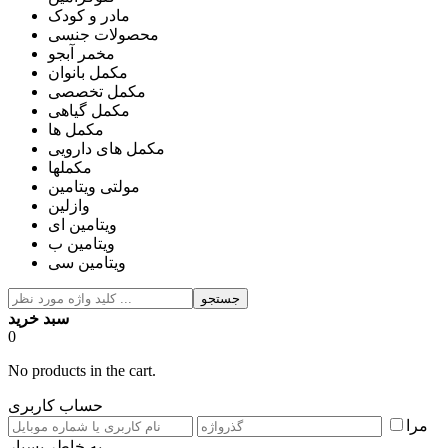
مادر و کودک
محصولات جنسی
مخمر آبجو
مکمل بانوان
مکمل تخصصی
مکمل گیاهی
مکمل ها
مکمل های دارویی
مکملها
مولتی ویتامین
وازلین
ویتامین ای
ویتامین ب
ویتامین سی
جستجو
سبد خرید
0
No products in the cart.
حساب کاربری
مرا
به خاطر بسپار