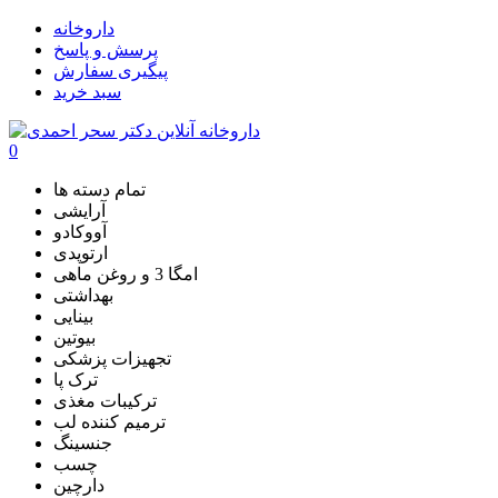
داروخانه
پرسش و پاسخ
پیگیری سفارش
سبد خرید
0
تمام دسته ها
آرایشی
آووکادو
ارتوپدی
امگا 3 و روغن ماهی
بهداشتی
بینایی
بیوتین
تجهیزات پزشکی
ترک پا
ترکیبات مغذی
ترمیم کننده لب
جنسینگ
چسب
دارچین