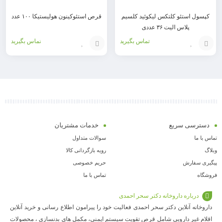
کپسول استئو کلتکس لیکوئید کلسیم
قرص استئوکینون هولیستیکا ۱۰۰ عدد
پلاس الیت ۳۶ عددی
تماس بگیرید
تماس بگیرید
افزودن
افزودن
به
به
سبد
سبد
دسترسی سریع
خدمات مشتریان
تماس با ما
سوالات متداول
وبلاگ
رویه بازگردانی کالا
پیگیری سفارش
حریم خصوصی
فروشگاه
تماس با ما
درباره داروخانه دکتر سحر احمدی
داروخانه آنلاین دکتر سحر احمدی فعالیت خود را پیرامون اطلاع رسانی و خرید آنلاین
اقلام غیر دارویی شامل قرص تقویت سیستم ایمنی، مکمل های بدنسازی ، محصولات