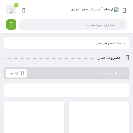
0
Home
/ غضروف ساز
غضروف ساز
فیلـتر
Showing all 8 results