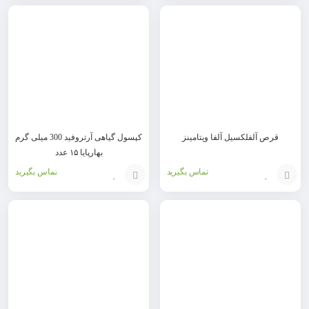
افزودن
افزودن
به
به
سبد
سبد
قرص آلفلکسیل آلفا ویتامینز
کپسول گیاهی آرتروفید 300 میلی گرم
بهارپایا ۱۵ عدد
تماس بگیرید
تماس بگیرید
افزودن
افزودن
به
به
سبد
سبد