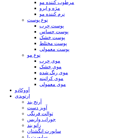
مرطوب کننده مو
مژه و ابرو
نرم کننده مو
نوع پوست
پوست چرب
پوست حساس
پوست خشک
پوست مختلط
پوست معمولی
نوع مو
موی چرب
موی خشک
موی رنگ شده
موی کراتینه
موی معمولی
آووکادو
ارتوپدی
آرنج بند
آویز دست
توالت فرنگی
جوراب واریس
زانو بند
ساپورت انگشتان
ساپورت پا