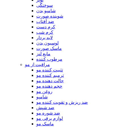
سوختگی
شامپو بدن
شوینده صورت
ضد آفتاب
کرم دست
کرم شب
لایه بردار
لوسیون بدن
ماسک صورت
مایع لنز
مرطوب کننده
مراقبت از مو
تثبیت کننده مو
ترمیم کننده مو
حالت دهنده مو
حجم دهنده مو
روغن مو
شامپو
ضد ریزش و تقویت کننده مو
ضد شپش
ضد شوره مو
لوازم برقی مو
ماسک مو