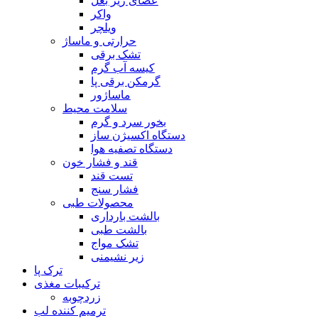
عصای زیر بغل
واکر
ویلچر
حرارتی و ماساژ
تشک برقی
کیسه آب گرم
گرمکن برقی پا
ماساژور
سلامت محیط
بخور سرد و گرم
دستگاه اکسیژن ساز
دستگاه تصفیه هوا
قند و فشار خون
تست قند
فشار سنج
محصولات طبی
بالشت بارداری
بالشت طبی
تشک مواج
زیر نشیمنی
ترک پا
ترکیبات مغذی
زردچوبه
ترمیم کننده لب