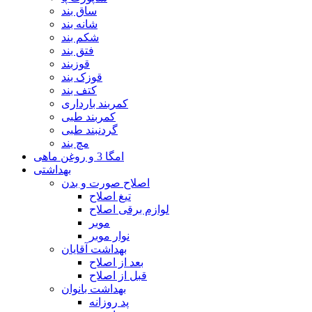
ساق بند
شانه بند
شکم بند
فتق بند
قوزبند
قوزک بند
کتف بند
کمربند بارداری
کمربند طبی
گردنبند طبی
مچ بند
امگا 3 و روغن ماهی
بهداشتی
اصلاح صورت و بدن
تیغ اصلاح
لوازم برقی اصلاح
موبر
نوار موبر
بهداشت آقایان
بعد از اصلاح
قبل از اصلاح
بهداشت بانوان
پد روزانه