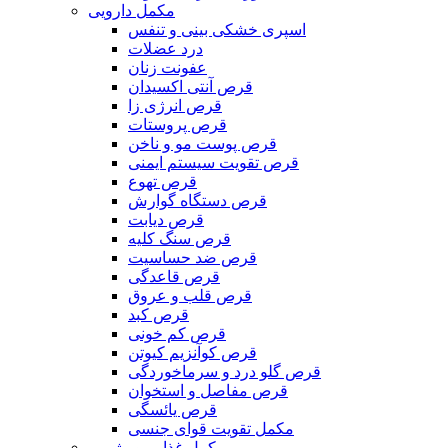
مکمل دارویی
اسپری خشکی بینی و تنفس
درد عضلات
عفونت زنان
قرص آنتی اکسیدان
قرص انرژی زا
قرص پروستات
قرص پوست مو و ناخن
قرص تقویت سیستم ایمنی
قرص تهوع
قرص دستگاه گوارش
قرص دیابت
قرص سنگ کلیه
قرص ضد حساسیت
قرص قاعدگی
قرص قلب و عروق
قرص کبد
قرص کم خونی
قرص کوآنزیم کیوتن
قرص گلو درد و سرماخوردگی
قرص مفاصل و استخوان
قرص یائسگی
مکمل تقویت قوای جنسی
مکمل غذایی و رژیمی