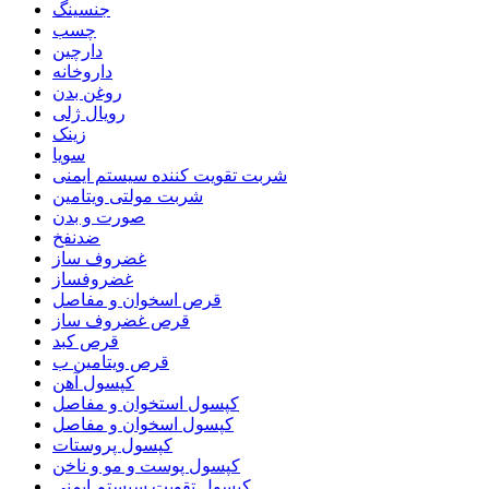
جنسینگ
چسب
دارچین
داروخانه
روغن بدن
رویال ژلی
زینک
سویا
شربت تقویت کننده سیستم ایمنی
شربت مولتی ویتامین
صورت و بدن
ضدنفخ
غضروف ساز
غضروفساز
قرص اسخوان و مفاصل
قرص غضروف ساز
قرص کبد
قرص ویتامین ب
کپسول آهن
کپسول استخوان و مفاصل
کپسول اسخوان و مفاصل
کپسول پروستات
کپسول پوست و مو و ناخن
کپسول تقویت سیستم ایمنی