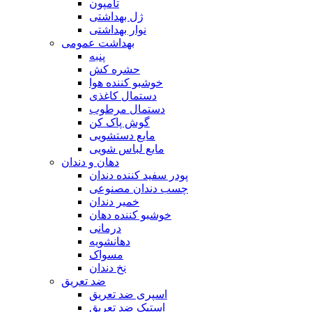
تامپون
ژل بهداشتی
نوار بهداشتی
بهداشت عمومی
پنبه
حشره کش
خوشبو کننده هوا
دستمال کاغذی
دستمال مرطوب
گوش پاک کن
مایع دستشویی
مایع لباس شویی
دهان و دندان
پودر سفید کننده دندان
چسب دندان مصنوعی
خمیر دندان
خوشبو کننده دهان
درمانی
دهانشویه
مسواک
نخ دندان
ضد تعریق
اسپری ضد تعریق
استیک ضد تعریق