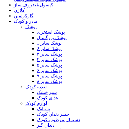
کپسول غضروف ساز
کلاژن
گلوکزامین
مادر و کودک
پوشک
پوشک استخری
پوشک بزرگسال
پوشک سایز 1
پوشک سایز 2
پوشک سایز ۳
پوشک سایز ۴
پوشک سایز ۵
پوشک سایز ۶
پوشک سایز ۷
پوشک سایز ۸
تغذیه کودک
شیر خشک
غذای کودک
لوازم کودک
پستانک
خمیر دندان کودک
دستمال مرطوب کودک
دندان گیر