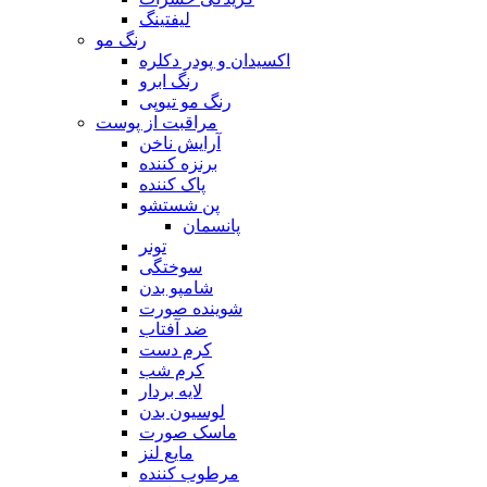
لیفتینگ
رنگ مو
اکسیدان و پودر دکلره
رنگ ابرو
رنگ مو تیوپی
مراقبت از پوست
آرایش ناخن
برنزه کننده
پاک کننده
پن شستشو
پانسمان
تونر
سوختگی
شامپو بدن
شوینده صورت
ضد آفتاب
کرم دست
کرم شب
لایه بردار
لوسیون بدن
ماسک صورت
مایع لنز
مرطوب کننده