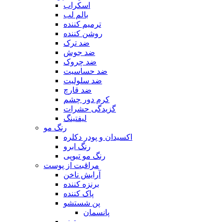
اسکراب
بالم لب
ترمیم کننده
روشن کننده
ضد ترک
ضد جوش
ضد چروک
ضد حساسیت
ضد سلولیت
ضد قارچ
کرم دور چشم
گزیدگی حشرات
لیفتینگ
رنگ مو
اکسیدان و پودر دکلره
رنگ ابرو
رنگ مو تیوپی
مراقبت از پوست
آرایش ناخن
برنزه کننده
پاک کننده
پن شستشو
پانسمان
تونر