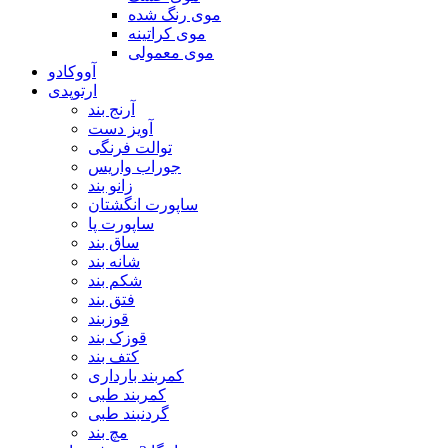
موی رنگ شده
موی کراتینه
موی معمولی
آووکادو
ارتوپدی
آرنج بند
آویز دست
توالت فرنگی
جوراب واریس
زانو بند
ساپورت انگشتان
ساپورت پا
ساق بند
شانه بند
شکم بند
فتق بند
قوزبند
قوزک بند
کتف بند
کمربند بارداری
کمربند طبی
گردنبند طبی
مچ بند