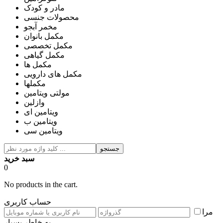
مادر و کودک
محصولات جنسی
مخمر آبجو
مکمل بانوان
مکمل تخصصی
مکمل گیاهی
مکمل ها
مکمل های دارویی
مکملها
مولتی ویتامین
وازلین
ویتامین ای
ویتامین ب
ویتامین سی
جستجو
سبد خرید
0
No products in the cart.
حساب کاربری
مرا
به خاطر بسپار