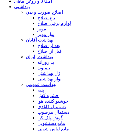
امگا 3 و روغن ماهی
بهداشتی
اصلاح صورت و بدن
تیغ اصلاح
لوازم برقی اصلاح
موبر
نوار موبر
بهداشت آقایان
بعد از اصلاح
قبل از اصلاح
بهداشت بانوان
پد روزانه
تامپون
ژل بهداشتی
نوار بهداشتی
بهداشت عمومی
پنبه
حشره کش
خوشبو کننده هوا
دستمال کاغذی
دستمال مرطوب
گوش پاک کن
مایع دستشویی
مایع لباس شویی