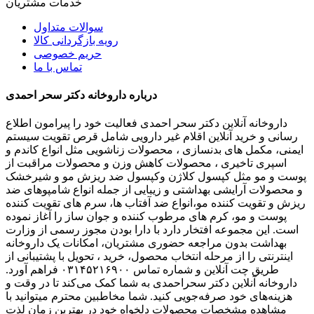
خدمات مشتریان
سوالات متداول
رویه بازگردانی کالا
حریم خصوصی
تماس با ما
درباره داروخانه دکتر سحر احمدی
داروخانه آنلاین دکتر سحر احمدی فعالیت خود را پیرامون اطلاع
رسانی و خرید آنلاین اقلام غیر دارویی شامل قرص تقویت سیستم
ایمنی، مکمل های بدنسازی ، محصولات زناشویی مثل انواع کاندم و
اسپری تاخیری ، محصولات کاهش وزن و محصولات مراقبت از
پوست و مو مثل کپسول کلاژن وکپسول ضد ریزش مو و شیرخشک
و محصولات آرایشی بهداشتی و زیبایی از جمله انواع شامپوهای ضد
ریزش و تقویت کننده مو،انواع ضد آفتاب ها، سرم های تقویت کننده
پوست و مو، کرم های مرطوب کننده و جوان ساز را آغاز نموده
است. این مجموعه افتخار دارد با دارا بودن مجوز رسمی از وزارت
بهداشت بدون مراجعه حضوری مشتریان، امکانات یک داروخانه
اینترنتی را از مرحله انتخاب محصول، خرید ، تحویل با پشتیبانی از
طریق چت آنلاین و شماره تماس ۰۳۱۴۵۲۱۶۹۰۰ فراهم آورد.
داروخانه آنلاین دکتر سحراحمدی به شما کمک می‌کند تا در وقت و
هزینه‌های خود صرفه‌جویی کنید. شما مخاطبین محترم میتوانید با
مشاهده مشخصات محصولات دلخواه خود در بهترین زمان لذت