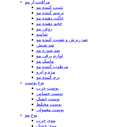
مراقبت از مو
تثبیت کننده مو
ترمیم کننده مو
حالت دهنده مو
حجم دهنده مو
روغن مو
شامپو
ضد ریزش و تقویت کننده مو
ضد شپش
ضد شوره مو
لوازم برقی مو
ماسک مو
مرطوب کننده مو
مژه و ابرو
نرم کننده مو
نوع پوست
پوست چرب
پوست حساس
پوست خشک
پوست مختلط
پوست معمولی
نوع مو
موی چرب
موی خشک