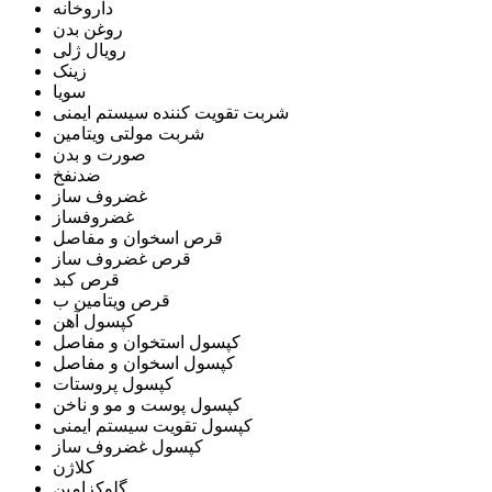
داروخانه
روغن بدن
رویال ژلی
زینک
سویا
شربت تقویت کننده سیستم ایمنی
شربت مولتی ویتامین
صورت و بدن
ضدنفخ
غضروف ساز
غضروفساز
قرص اسخوان و مفاصل
قرص غضروف ساز
قرص کبد
قرص ویتامین ب
کپسول آهن
کپسول استخوان و مفاصل
کپسول اسخوان و مفاصل
کپسول پروستات
کپسول پوست و مو و ناخن
کپسول تقویت سیستم ایمنی
کپسول غضروف ساز
کلاژن
گلوکزامین