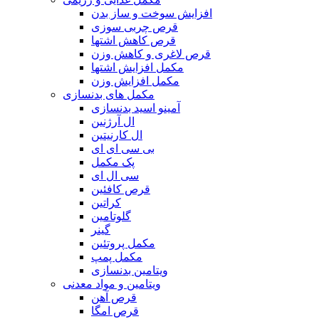
افزایش سوخت و ساز بدن
قرص چربی سوزی
قرص کاهش اشتها
قرص لاغری و کاهش وزن
مکمل افزایش اشتها
مکمل افزایش وزن
مکمل های بدنسازی
آمینو اسید بدنسازی
ال آرژنین
ال کارنیتین
بی سی ای ای
پک مکمل
سی ال ای
قرص کافئین
کراتین
گلوتامین
گینر
مکمل پروتئین
مکمل پمپ
ویتامین بدنسازی
ویتامین و مواد معدنی
قرص آهن
قرص امگا