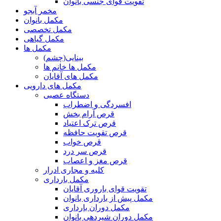
تقویت قوای جنسی بانوان
مخمر آبجو
مکمل بانوان
مکمل تخصصی
مکمل گیاهی
مکمل ها
بینایی(چشم)
مکمل ها خانم ها
مکمل های آقایان
مکمل های دارویی
دستگاه عصبی
افسردگی و اضطراب
قرص آرام بخش
قرص ترک اعتیاد
قرص تقویت حافظه
قرص خواب
قرص سر درد
قرص مغز و اعصاب
کلیه و مجاری ادرار
مکمل بارداری
تقویت قوای باروری آقایان
مکمل پیش از بارداری بانوان
مکمل دوران بارداری
مکمل دوران شیردهی بانوان