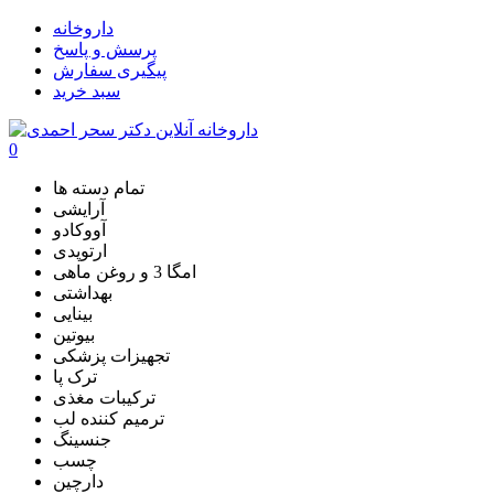
داروخانه
پرسش و پاسخ
پیگیری سفارش
سبد خرید
0
تمام دسته ها
آرایشی
آووکادو
ارتوپدی
امگا 3 و روغن ماهی
بهداشتی
بینایی
بیوتین
تجهیزات پزشکی
ترک پا
ترکیبات مغذی
ترمیم کننده لب
جنسینگ
چسب
دارچین