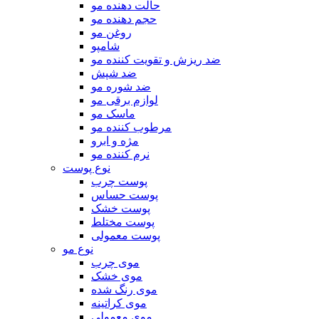
حالت دهنده مو
حجم دهنده مو
روغن مو
شامپو
ضد ریزش و تقویت کننده مو
ضد شپش
ضد شوره مو
لوازم برقی مو
ماسک مو
مرطوب کننده مو
مژه و ابرو
نرم کننده مو
نوع پوست
پوست چرب
پوست حساس
پوست خشک
پوست مختلط
پوست معمولی
نوع مو
موی چرب
موی خشک
موی رنگ شده
موی کراتینه
موی معمولی