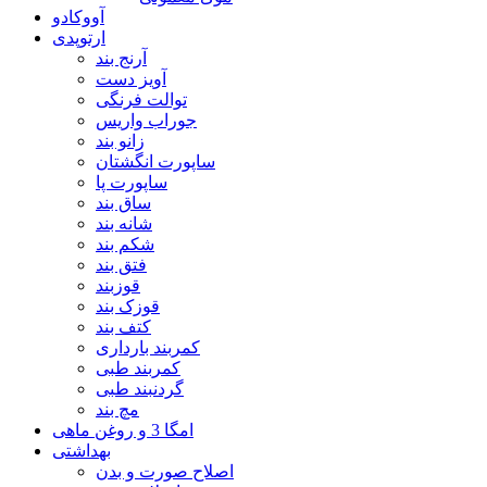
آووکادو
ارتوپدی
آرنج بند
آویز دست
توالت فرنگی
جوراب واریس
زانو بند
ساپورت انگشتان
ساپورت پا
ساق بند
شانه بند
شکم بند
فتق بند
قوزبند
قوزک بند
کتف بند
کمربند بارداری
کمربند طبی
گردنبند طبی
مچ بند
امگا 3 و روغن ماهی
بهداشتی
اصلاح صورت و بدن