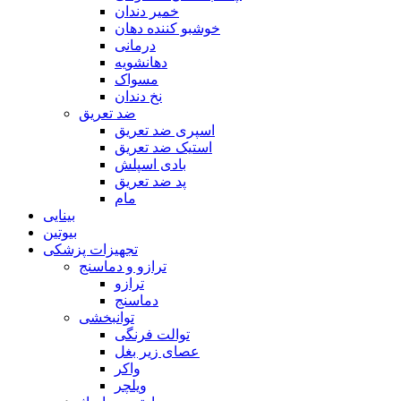
خمیر دندان
خوشبو کننده دهان
درمانی
دهانشویه
مسواک
نخ دندان
ضد تعریق
اسپری ضد تعریق
استیک ضد تعریق
بادی اسپلش
پد ضد تعریق
مام
بینایی
بیوتین
تجهیزات پزشکی
ترازو و دماسنج
ترازو
دماسنج
توانبخشی
توالت فرنگی
عصای زیر بغل
واکر
ویلچر