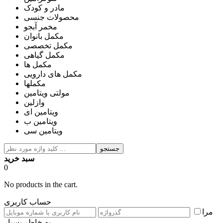
مادر و کودک
محصولات جنسی
مخمر آبجو
مکمل بانوان
مکمل تخصصی
مکمل گیاهی
مکمل ها
مکمل های دارویی
مکملها
مولتی ویتامین
وازلین
ویتامین ای
ویتامین ب
ویتامین سی
جستجو
سبد خرید
0
No products in the cart.
حساب کاربری
مرا
به خاطر بسپار