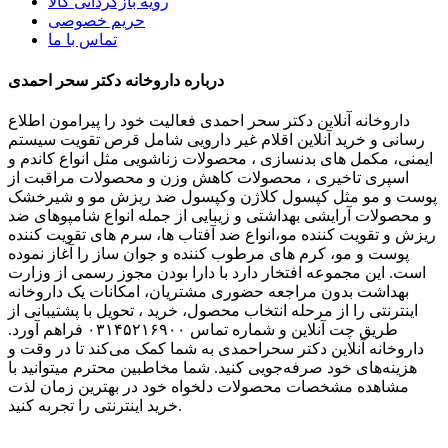
رویه بازگردانی کالا
حریم خصوصی
تماس با ما
درباره داروخانه دکتر سحر احمدی
داروخانه آنلاین دکتر سحر احمدی فعالیت خود را پیرامون اطلاع
رسانی و خرید آنلاین اقلام غیر دارویی شامل قرص تقویت سیستم
ایمنی، مکمل های بدنسازی ، محصولات زناشویی مثل انواع کاندم و
اسپری تاخیری ، محصولات کاهش وزن و محصولات مراقبت از
پوست و مو مثل کپسول کلاژن وکپسول ضد ریزش مو و شیرخشک
و محصولات آرایشی بهداشتی و زیبایی از جمله انواع شامپوهای ضد
ریزش و تقویت کننده مو،انواع ضد آفتاب ها، سرم های تقویت کننده
پوست و مو، کرم های مرطوب کننده و جوان ساز را آغاز نموده
است. این مجموعه افتخار دارد با دارا بودن مجوز رسمی از وزارت
بهداشت بدون مراجعه حضوری مشتریان، امکانات یک داروخانه
اینترنتی را از مرحله انتخاب محصول، خرید ، تحویل با پشتیبانی از
طریق چت آنلاین و شماره تماس ۰۳۱۴۵۲۱۶۹۰۰ فراهم آورد.
داروخانه آنلاین دکتر سحراحمدی به شما کمک می‌کند تا در وقت و
هزینه‌های خود صرفه‌جویی کنید. شما مخاطبین محترم میتوانید با
مشاهده مشخصات محصولات دلخواه خود در بهترین زمان لذت
خرید اینترنتی را تجربه کنید.