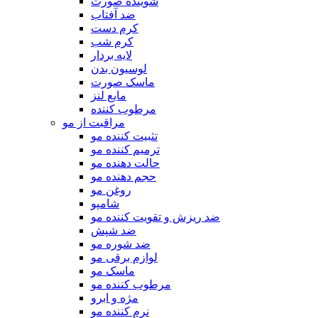
شوینده صورت
ضد آفتاب
کرم دست
کرم شب
لایه بردار
لوسیون بدن
ماسک صورت
مایع لنز
مرطوب کننده
مراقبت از مو
تثبیت کننده مو
ترمیم کننده مو
حالت دهنده مو
حجم دهنده مو
روغن مو
شامپو
ضد ریزش و تقویت کننده مو
ضد شپش
ضد شوره مو
لوازم برقی مو
ماسک مو
مرطوب کننده مو
مژه و ابرو
نرم کننده مو