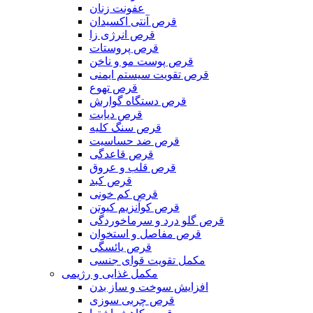
عفونت زنان
قرص آنتی اکسیدان
قرص انرژی زا
قرص پروستات
قرص پوست مو و ناخن
قرص تقویت سیستم ایمنی
قرص تهوع
قرص دستگاه گوارش
قرص دیابت
قرص سنگ کلیه
قرص ضد حساسیت
قرص قاعدگی
قرص قلب و عروق
قرص کبد
قرص کم خونی
قرص کوآنزیم کیوتن
قرص گلو درد و سرماخوردگی
قرص مفاصل و استخوان
قرص یائسگی
مکمل تقویت قوای جنسی
مکمل غذایی و رژیمی
افزایش سوخت و ساز بدن
قرص چربی سوزی