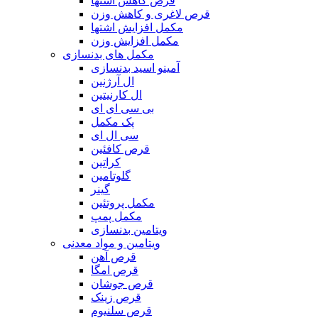
قرص کاهش اشتها
قرص لاغری و کاهش وزن
مکمل افزایش اشتها
مکمل افزایش وزن
مکمل های بدنسازی
آمینو اسید بدنسازی
ال آرژنین
ال کارنیتین
بی سی ای ای
پک مکمل
سی ال ای
قرص کافئین
کراتین
گلوتامین
گینر
مکمل پروتئین
مکمل پمپ
ویتامین بدنسازی
ویتامین و مواد معدنی
قرص آهن
قرص امگا
قرص جوشان
قرص زینک
قرص سلنیوم