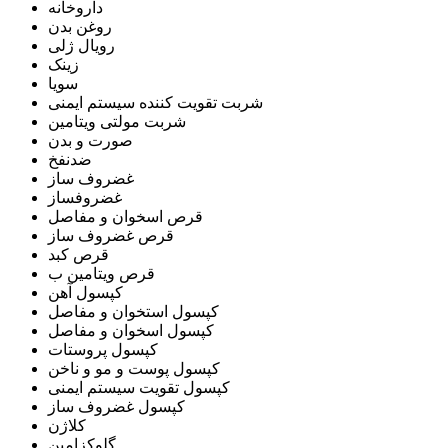
داروخانه
روغن بدن
رویال ژلی
زینک
سویا
شربت تقویت کننده سیستم ایمنی
شربت مولتی ویتامین
صورت و بدن
ضدنفخ
غضروف ساز
غضروفساز
قرص اسخوان و مفاصل
قرص غضروف ساز
قرص کبد
قرص ویتامین ب
کپسول آهن
کپسول استخوان و مفاصل
کپسول اسخوان و مفاصل
کپسول پروستات
کپسول پوست و مو و ناخن
کپسول تقویت سیستم ایمنی
کپسول غضروف ساز
کلاژن
گلوکزامین