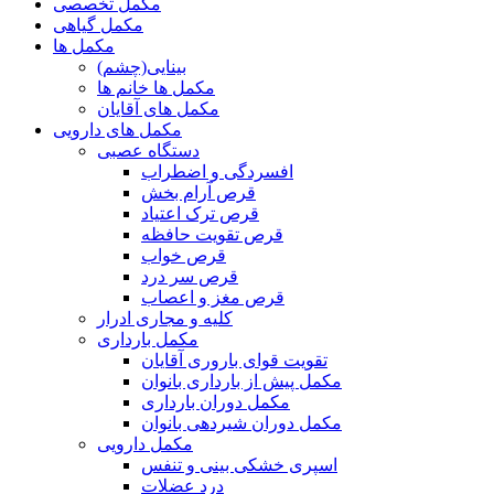
مکمل تخصصی
مکمل گیاهی
مکمل ها
بینایی(چشم)
مکمل ها خانم ها
مکمل های آقایان
مکمل های دارویی
دستگاه عصبی
افسردگی و اضطراب
قرص آرام بخش
قرص ترک اعتیاد
قرص تقویت حافظه
قرص خواب
قرص سر درد
قرص مغز و اعصاب
کلیه و مجاری ادرار
مکمل بارداری
تقویت قوای باروری آقایان
مکمل پیش از بارداری بانوان
مکمل دوران بارداری
مکمل دوران شیردهی بانوان
مکمل دارویی
اسپری خشکی بینی و تنفس
درد عضلات