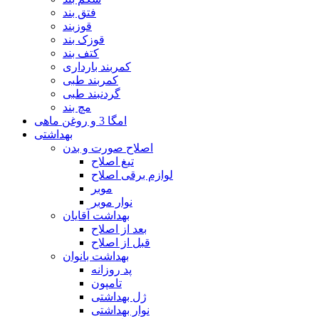
فتق بند
قوزبند
قوزک بند
کتف بند
کمربند بارداری
کمربند طبی
گردنبند طبی
مچ بند
امگا 3 و روغن ماهی
بهداشتی
اصلاح صورت و بدن
تیغ اصلاح
لوازم برقی اصلاح
موبر
نوار موبر
بهداشت آقایان
بعد از اصلاح
قبل از اصلاح
بهداشت بانوان
پد روزانه
تامپون
ژل بهداشتی
نوار بهداشتی