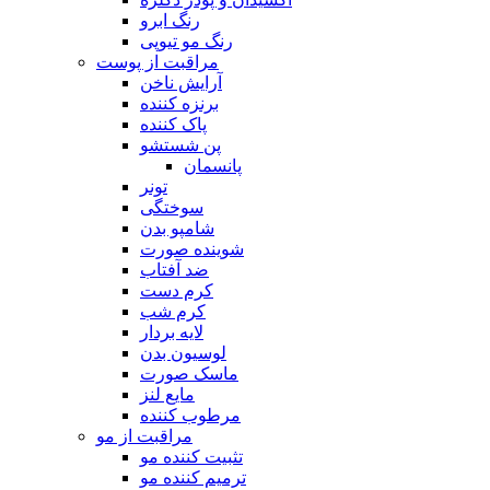
رنگ ابرو
رنگ مو تیوپی
مراقبت از پوست
آرایش ناخن
برنزه کننده
پاک کننده
پن شستشو
پانسمان
تونر
سوختگی
شامپو بدن
شوینده صورت
ضد آفتاب
کرم دست
کرم شب
لایه بردار
لوسیون بدن
ماسک صورت
مایع لنز
مرطوب کننده
مراقبت از مو
تثبیت کننده مو
ترمیم کننده مو