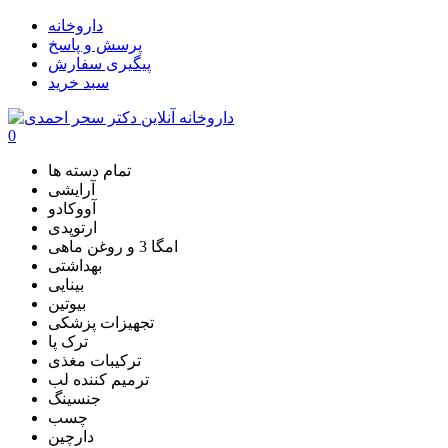
داروخانه
پرسش و پاسخ
پیگیری سفارش
سبد خرید
0
تمام دسته ها
آرایشی
آووکادو
ارتوپدی
امگا 3 و روغن ماهی
بهداشتی
بینایی
بیوتین
تجهیزات پزشکی
ترک پا
ترکیبات مغذی
ترمیم کننده لب
جنسینگ
چسب
دارچین