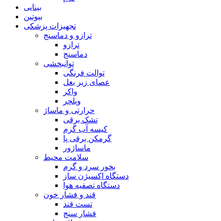
بینایی
بیوتین
تجهیزات پزشکی
ترازو و دماسنج
ترازو
دماسنج
توانبخشی
توالت فرنگی
عصای زیر بغل
واکر
ویلچر
حرارتی و ماساژ
تشک برقی
کیسه آب گرم
گرمکن برقی پا
ماساژور
سلامت محیط
بخور سرد و گرم
دستگاه اکسیژن ساز
دستگاه تصفیه هوا
قند و فشار خون
تست قند
فشار سنج