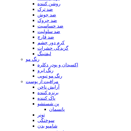
روشن کننده
ضد ترک
ضد جوش
ضد چروک
ضد حساسیت
ضد سلولیت
ضد قارچ
کرم دور چشم
گزیدگی حشرات
لیفتینگ
رنگ مو
اکسیدان و پودر دکلره
رنگ ابرو
رنگ مو تیوپی
مراقبت از پوست
آرایش ناخن
برنزه کننده
پاک کننده
پن شستشو
پانسمان
تونر
سوختگی
شامپو بدن