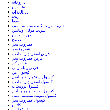
داروخانه
روغن بدن
رویال ژلی
زینک
سویا
شربت تقویت کننده سیستم ایمنی
شربت مولتی ویتامین
صورت و بدن
ضدنفخ
غضروف ساز
غضروفساز
قرص اسخوان و مفاصل
قرص غضروف ساز
قرص کبد
قرص ویتامین ب
کپسول آهن
کپسول استخوان و مفاصل
کپسول اسخوان و مفاصل
کپسول پروستات
کپسول پوست و مو و ناخن
کپسول تقویت سیستم ایمنی
کپسول غضروف ساز
کلاژن
گلوکزامین