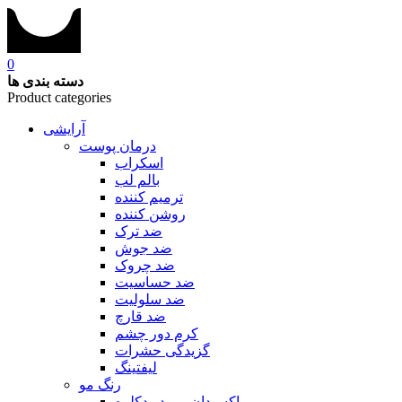
0
دسته بندی ها
Product categories
آرایشی
درمان پوست
اسکراب
بالم لب
ترمیم کننده
روشن کننده
ضد ترک
ضد جوش
ضد چروک
ضد حساسیت
ضد سلولیت
ضد قارچ
کرم دور چشم
گزیدگی حشرات
لیفتینگ
رنگ مو
اکسیدان و پودر دکلره