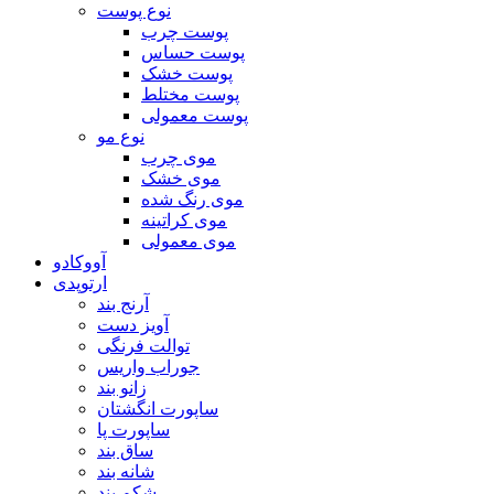
نوع پوست
پوست چرب
پوست حساس
پوست خشک
پوست مختلط
پوست معمولی
نوع مو
موی چرب
موی خشک
موی رنگ شده
موی کراتینه
موی معمولی
آووکادو
ارتوپدی
آرنج بند
آویز دست
توالت فرنگی
جوراب واریس
زانو بند
ساپورت انگشتان
ساپورت پا
ساق بند
شانه بند
شکم بند