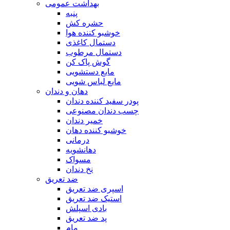
بهداشت عمومی
پنبه
حشره کش
خوشبو کننده هوا
دستمال کاغذی
دستمال مرطوب
گوش پاک کن
مایع دستشویی
مایع لباس شویی
دهان و دندان
پودر سفید کننده دندان
چسب دندان مصنوعی
خمیر دندان
خوشبو کننده دهان
درمانی
دهانشویه
مسواک
نخ دندان
ضد تعریق
اسپری ضد تعریق
استیک ضد تعریق
بادی اسپلش
پد ضد تعریق
مام