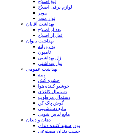
تیغ اصلاح
لوازم برقی اصلاح
موبر
نوار موبر
بهداشت آقایان
بعد از اصلاح
قبل از اصلاح
بهداشت بانوان
پد روزانه
تامپون
ژل بهداشتی
نوار بهداشتی
بهداشت عمومی
پنبه
حشره کش
خوشبو کننده هوا
دستمال کاغذی
دستمال مرطوب
گوش پاک کن
مایع دستشویی
مایع لباس شویی
دهان و دندان
پودر سفید کننده دندان
چسب دندان مصنوعی