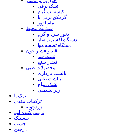
حرارتی و ماساژ
تشک برقی
کیسه آب گرم
گرمکن برقی پا
ماساژور
سلامت محیط
بخور سرد و گرم
دستگاه اکسیژن ساز
دستگاه تصفیه هوا
قند و فشار خون
تست قند
فشار سنج
محصولات طبی
بالشت بارداری
بالشت طبی
تشک مواج
زیر نشیمنی
ترک پا
ترکیبات مغذی
زردچوبه
ترمیم کننده لب
جنسینگ
چسب
دارچین