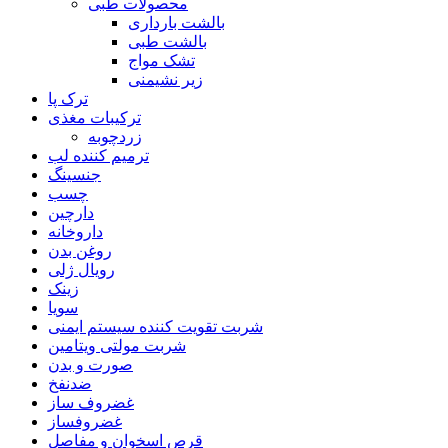
محصولات طبی
بالشت بارداری
بالشت طبی
تشک مواج
زیر نشیمنی
ترک پا
ترکیبات مغذی
زردچوبه
ترمیم کننده لب
جنسینگ
چسب
دارچین
داروخانه
روغن بدن
رویال ژلی
زینک
سویا
شربت تقویت کننده سیستم ایمنی
شربت مولتی ویتامین
صورت و بدن
ضدنفخ
غضروف ساز
غضروفساز
قرص اسخوان و مفاصل