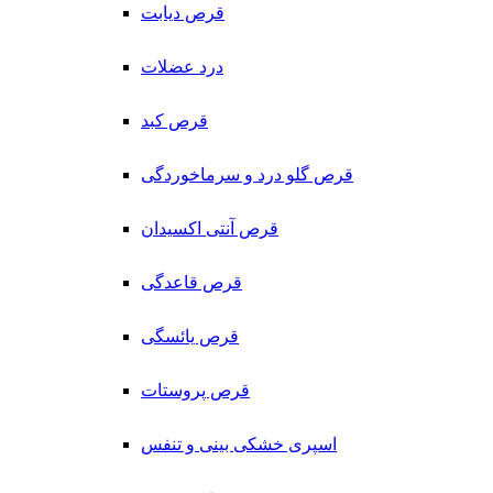
قرص دیابت
درد عضلات
قرص کبد
قرص گلو درد و سرماخوردگی
قرص آنتی اکسیدان
قرص قاعدگی
قرص یائسگی
قرص پروستات
اسپری خشکی بینی و تنفس