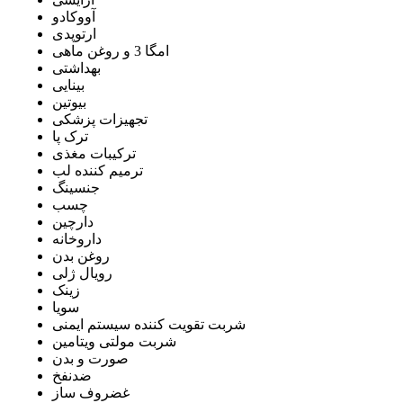
آووکادو
ارتوپدی
امگا 3 و روغن ماهی
بهداشتی
بینایی
بیوتین
تجهیزات پزشکی
ترک پا
ترکیبات مغذی
ترمیم کننده لب
جنسینگ
چسب
دارچین
داروخانه
روغن بدن
رویال ژلی
زینک
سویا
شربت تقویت کننده سیستم ایمنی
شربت مولتی ویتامین
صورت و بدن
ضدنفخ
غضروف ساز