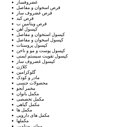
غضروفساز
قرص اسخوان و مفاصل
قرص غضروف ساز
قرص کبد
قرص ویتامین ب
کپسول آهن
کپسول استخوان و مفاصل
کپسول اسخوان و مفاصل
کپسول پروستات
کپسول پوست و مو و ناخن
کپسول تقویت سیستم ایمنی
کپسول غضروف ساز
کلاژن
گلوکزامین
مادر و کودک
محصولات جنسی
مخمر آبجو
مکمل بانوان
مکمل تخصصی
مکمل گیاهی
مکمل ها
مکمل های دارویی
مکملها
مولتی ویتامین