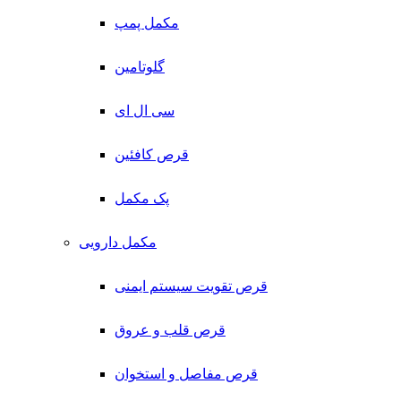
مکمل پمپ
گلوتامین
سی ال ای
قرص کافئین
پک مکمل
مکمل دارویی
قرص تقویت سیستم ایمنی
قرص قلب و عروق
قرص مفاصل و استخوان