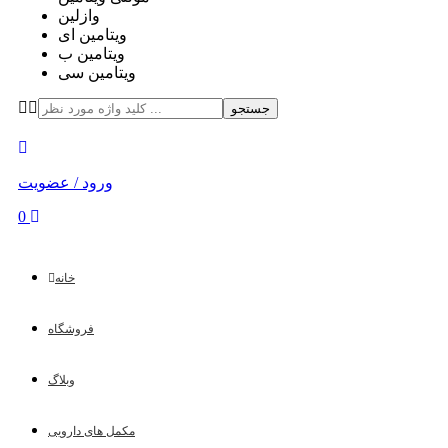
وازلین
ویتامین ای
ویتامین ب
ویتامین سی
جستجو
ورود / عضویت
0
خانه
فروشگاه
وبلاگ
مکمل های دارویی