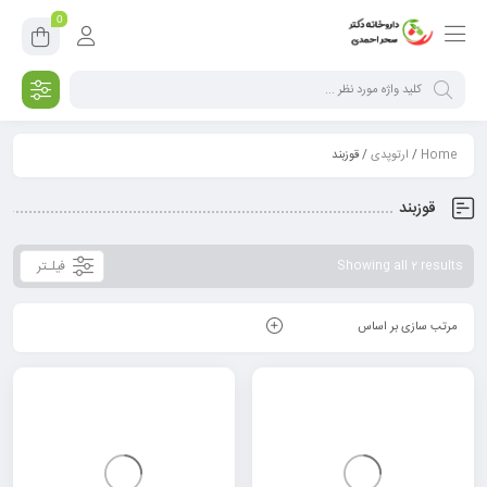
0
Home
/
ارتوپدی
/ قوزبند
قوزبند
فیلـتر
Showing all 2 results
مرتب سازی بر اساس