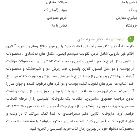
تماس با ما
سوالات متداول
وبلاگ
رویه بازگردانی کالا
پیگیری سفارش
حریم خصوصی
فروشگاه
تماس با ما
درباره داروخانه دکتر سحر احمدی
داروخانه آنلاین دکتر سحر احمدی فعالیت خود را پیرامون اطلاع رسانی و خرید آنلاین
اقلام غیر دارویی شامل قرص تقویت سیستم ایمنی، مکمل های بدنسازی ، محصولات
زناشویی مثل انواع کاندم و اسپری تاخیری ، محصولات کاهش وزن و محصولات مراقبت
از پوست و مو مثل کپسول کلاژن وکپسول ضد ریزش مو و شیرخشک و محصولات
آرایشی بهداشتی و زیبایی از جمله انواع شامپوهای ضد ریزش و تقویت کننده مو،انواع
ضد آفتاب ها، سرم های تقویت کننده پوست و مو، کرم های مرطوب کننده و جوان ساز را
آغاز نموده است. این مجموعه افتخار دارد با دارا بودن مجوز رسمی از وزارت بهداشت
بدون مراجعه حضوری مشتریان، امکانات یک داروخانه اینترنتی را از مرحله انتخاب
محصول، خرید ، تحویل با پشتیبانی از طریق چت آنلاین و شماره تماس ۰۳۱۴۵۲۱۶۹۰۰
فراهم آورد. داروخانه آنلاین دکتر سحراحمدی به شما کمک می‌کند تا در وقت و
هزینه‌های خود صرفه‌جویی کنید. شما مخاطبین محترم میتوانید با مشاهده مشخصات
محصولات دلخواه خود در بهترین زمان لذت خرید اینترنتی را تجربه کنید.