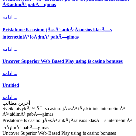
Å¾aidimÅ³ pabÄ—gimas
ادامه ...
Pristatome fs casino: jÅ«sÅ³ aukÅ¡Äiausios klasÄ—s
internetiniÅ³ loÅ¡imÅ³ pabÄ—gimas
ادامه ...
Uncover Superior Web-Based Play using fs casino bonuses
ادامه ...
Untitled
ادامه ...
آخرین مطالب
Sveiki atvykÄ™ Ä¯ fs.casino: jÅ«sÅ³ iÅ¡skirtinis internetiniÅ³
Å¾aidimÅ³ pabÄ—gimas
Pristatome fs casino: jÅ«sÅ³ aukÅ¡Äiausios klasÄ—s internetiniÅ³
loÅ¡imÅ³ pabÄ—gimas
Uncover Superior Web-Based Play using fs casino bonuses