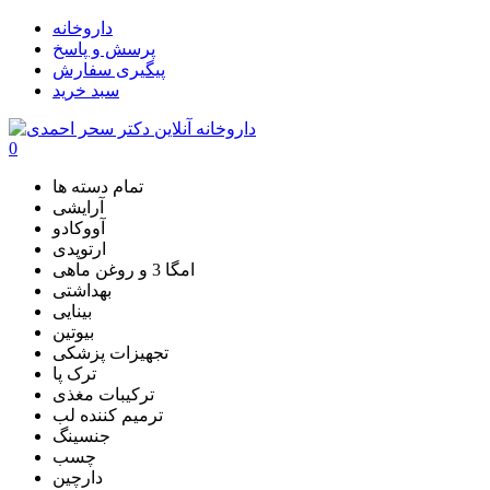
داروخانه
پرسش و پاسخ
پیگیری سفارش
سبد خرید
0
تمام دسته ها
آرایشی
آووکادو
ارتوپدی
امگا 3 و روغن ماهی
بهداشتی
بینایی
بیوتین
تجهیزات پزشکی
ترک پا
ترکیبات مغذی
ترمیم کننده لب
جنسینگ
چسب
دارچین