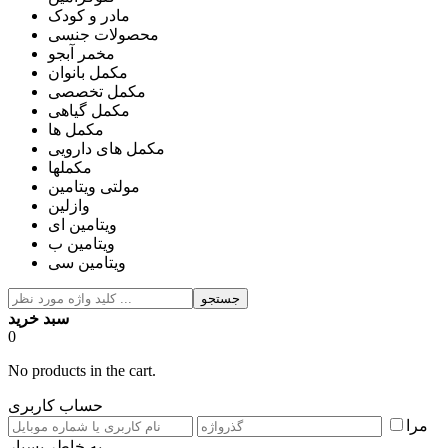
مادر و کودک
محصولات جنسی
مخمر آبجو
مکمل بانوان
مکمل تخصصی
مکمل گیاهی
مکمل ها
مکمل های دارویی
مکملها
مولتی ویتامین
وازلین
ویتامین ای
ویتامین ب
ویتامین سی
جستجو
سبد خرید
0
No products in the cart.
حساب کاربری
مرا
به خاطر بسپار