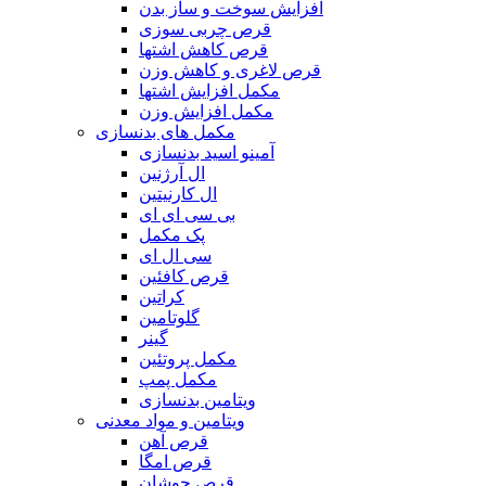
افزایش سوخت و ساز بدن
قرص چربی سوزی
قرص کاهش اشتها
قرص لاغری و کاهش وزن
مکمل افزایش اشتها
مکمل افزایش وزن
مکمل های بدنسازی
آمینو اسید بدنسازی
ال آرژنین
ال کارنیتین
بی سی ای ای
پک مکمل
سی ال ای
قرص کافئین
کراتین
گلوتامین
گینر
مکمل پروتئین
مکمل پمپ
ویتامین بدنسازی
ویتامین و مواد معدنی
قرص آهن
قرص امگا
قرص جوشان