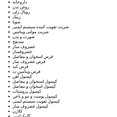
داروخانه
روغن بدن
رویال ژلی
زینک
سویا
شربت تقویت کننده سیستم ایمنی
شربت مولتی ویتامین
صورت و بدن
ضدنفخ
غضروف ساز
غضروفساز
قرص اسخوان و مفاصل
قرص غضروف ساز
قرص کبد
قرص ویتامین ب
کپسول آهن
کپسول استخوان و مفاصل
کپسول اسخوان و مفاصل
کپسول پروستات
کپسول پوست و مو و ناخن
کپسول تقویت سیستم ایمنی
کپسول غضروف ساز
کلاژن
گلوکزامین