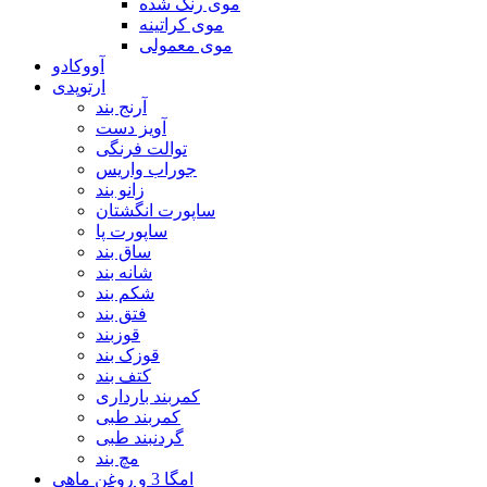
موی رنگ شده
موی کراتینه
موی معمولی
آووکادو
ارتوپدی
آرنج بند
آویز دست
توالت فرنگی
جوراب واریس
زانو بند
ساپورت انگشتان
ساپورت پا
ساق بند
شانه بند
شکم بند
فتق بند
قوزبند
قوزک بند
کتف بند
کمربند بارداری
کمربند طبی
گردنبند طبی
مچ بند
امگا 3 و روغن ماهی