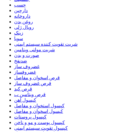
چسب
دارچین
داروخانه
روغن بدن
رویال ژلی
زینک
سویا
شربت تقویت کننده سیستم ایمنی
شربت مولتی ویتامین
صورت و بدن
ضدنفخ
غضروف ساز
غضروفساز
قرص اسخوان و مفاصل
قرص غضروف ساز
قرص کبد
قرص ویتامین ب
کپسول آهن
کپسول استخوان و مفاصل
کپسول اسخوان و مفاصل
کپسول پروستات
کپسول پوست و مو و ناخن
کپسول تقویت سیستم ایمنی