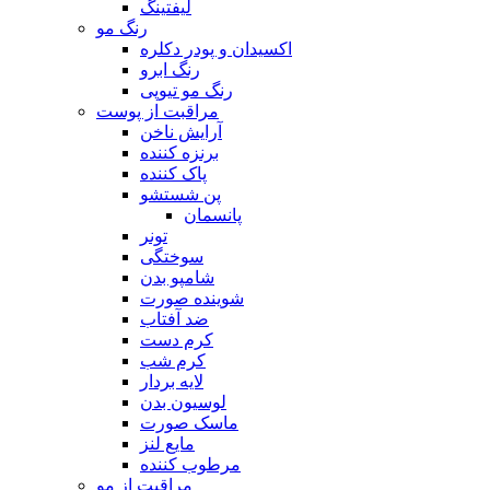
لیفتینگ
رنگ مو
اکسیدان و پودر دکلره
رنگ ابرو
رنگ مو تیوپی
مراقبت از پوست
آرایش ناخن
برنزه کننده
پاک کننده
پن شستشو
پانسمان
تونر
سوختگی
شامپو بدن
شوینده صورت
ضد آفتاب
کرم دست
کرم شب
لایه بردار
لوسیون بدن
ماسک صورت
مایع لنز
مرطوب کننده
مراقبت از مو