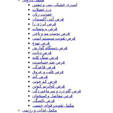
اسپری خشکی بینی و تنفس
درد عضلات
عفونت زنان
قرص آنتی اکسیدان
قرص انرژی زا
قرص پروستات
قرص پوست مو و ناخن
قرص تقویت سیستم ایمنی
قرص تهوع
قرص دستگاه گوارش
قرص دیابت
قرص سنگ کلیه
قرص ضد حساسیت
قرص قاعدگی
قرص قلب و عروق
قرص کبد
قرص کم خونی
قرص کوآنزیم کیوتن
قرص گلو درد و سرماخوردگی
قرص مفاصل و استخوان
قرص یائسگی
مکمل تقویت قوای جنسی
مکمل غذایی و رژیمی