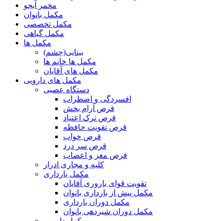
مخمر آبجو
مکمل بانوان
مکمل تخصصی
مکمل گیاهی
مکمل ها
بینایی(چشم)
مکمل ها خانم ها
مکمل های آقایان
مکمل های دارویی
دستگاه عصبی
افسردگی و اضطراب
قرص آرام بخش
قرص ترک اعتیاد
قرص تقویت حافظه
قرص خواب
قرص سر درد
قرص مغز و اعصاب
کلیه و مجاری ادرار
مکمل بارداری
تقویت قوای باروری آقایان
مکمل پیش از بارداری بانوان
مکمل دوران بارداری
مکمل دوران شیردهی بانوان
مکمل دارویی