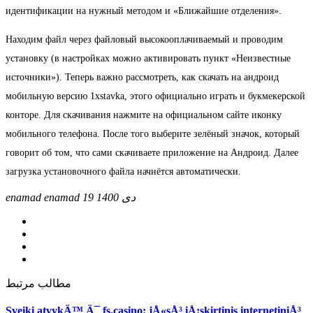
идентификации на нужный методом и «Ближайшие отделения».
Находим файл через файловый высокооплачиваемый и проводим
установку (в настройках можно активировать пункт «Неизвестные
источники»). Теперь важно рассмотреть, как скачать на андроид
мобильную версию 1xstavka, этого официально играть и букмекерской
конторе. Для скачивания нажмите на официальном сайте иконку
мобильного телефона. После того выберите зелёный значок, который
говорит об том, что сами скачиваете приложение на Андроид. Далее
загрузка установочного файла начнётся автоматически.
enamad enamad
19 دی 1400
مطالب مرتبط
Sveiki atvykÄ™ Ä¯ fs.casino: jÅ«sÅ³ iÅ¡skirtinis internetiniÅ³