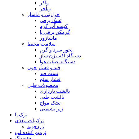
واکر
ویلچر
حرارتی و ماساژ
تشک برقی
کیسه آب گرم
گرمکن برقی پا
ماساژور
سلامت محیط
بخور سرد و گرم
دستگاه اکسیژن ساز
دستگاه تصفیه هوا
قند و فشار خون
تست قند
فشار سنج
محصولات طبی
بالشت بارداری
بالشت طبی
تشک مواج
زیر نشیمنی
ترک پا
ترکیبات مغذی
زردچوبه
ترمیم کننده لب
جنسینگ