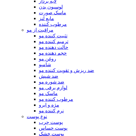
لایه بردار
لوسیون بدن
ماسک صورت
مایع لنز
مرطوب کننده
مراقبت از مو
تثبیت کننده مو
ترمیم کننده مو
حالت دهنده مو
حجم دهنده مو
روغن مو
شامپو
ضد ریزش و تقویت کننده مو
ضد شپش
ضد شوره مو
لوازم برقی مو
ماسک مو
مرطوب کننده مو
مژه و ابرو
نرم کننده مو
نوع پوست
پوست چرب
پوست حساس
پوست خشک