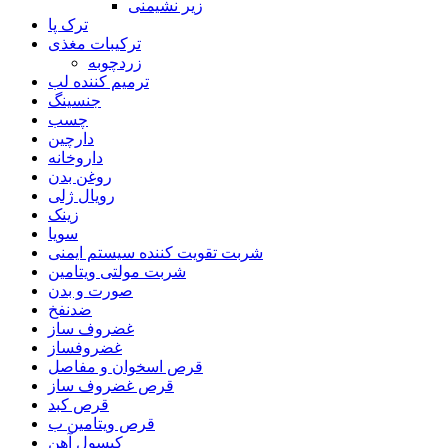
زیر نشیمنی
ترک پا
ترکیبات مغذی
زردچوبه
ترمیم کننده لب
جنسینگ
چسب
دارچین
داروخانه
روغن بدن
رویال ژلی
زینک
سویا
شربت تقویت کننده سیستم ایمنی
شربت مولتی ویتامین
صورت و بدن
ضدنفخ
غضروف ساز
غضروفساز
قرص اسخوان و مفاصل
قرص غضروف ساز
قرص کبد
قرص ویتامین ب
کپسول آهن