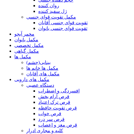
روان کننده
ژل سفید کننده
مکمل تقویت قوای جنسی
تقویت قوای جنسی آقایان
تقویت قوای جنسی بانوان
مخمر آبجو
مکمل بانوان
مکمل تخصصی
مکمل گیاهی
مکمل ها
بینایی(چشم)
مکمل ها خانم ها
مکمل های آقایان
مکمل های دارویی
دستگاه عصبی
افسردگی و اضطراب
قرص آرام بخش
قرص ترک اعتیاد
قرص تقویت حافظه
قرص خواب
قرص سر درد
قرص مغز و اعصاب
کلیه و مجاری ادرار