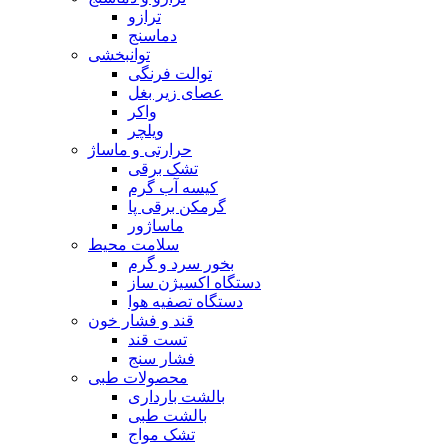
ترازو
دماسنج
توانبخشی
توالت فرنگی
عصای زیر بغل
واکر
ویلچر
حرارتی و ماساژ
تشک برقی
کیسه آب گرم
گرمکن برقی پا
ماساژور
سلامت محیط
بخور سرد و گرم
دستگاه اکسیژن ساز
دستگاه تصفیه هوا
قند و فشار خون
تست قند
فشار سنج
محصولات طبی
بالشت بارداری
بالشت طبی
تشک مواج