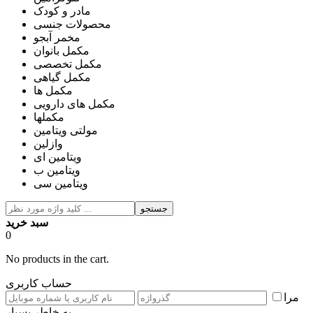
مادر و کودک
محصولات جنسی
مخمر آبجو
مکمل بانوان
مکمل تخصصی
مکمل گیاهی
مکمل ها
مکمل های دارویی
مکملها
مولتی ویتامین
وازلین
ویتامین ای
ویتامین ب
ویتامین سی
جستجو
سبد خرید
0
No products in the cart.
حساب کاربری
مرا
به خاطر بسپار