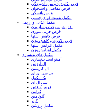
قرص گلو درد و سرماخوردگی
قرص مفاصل و استخوان
قرص یائسگی
مکمل تقویت قوای جنسی
مکمل غذایی و رژیمی
افزایش سوخت و ساز بدن
قرص چربی سوزی
قرص کاهش اشتها
قرص لاغری و کاهش وزن
مکمل افزایش اشتها
مکمل افزایش وزن
مکمل های بدنسازی
آمینو اسید بدنسازی
ال آرژنین
ال کارنیتین
بی سی ای ای
پک مکمل
سی ال ای
قرص کافئین
کراتین
گلوتامین
گینر
مکمل پروتئین