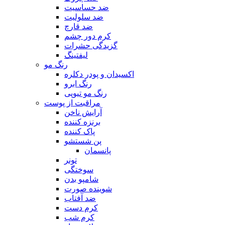
ضد حساسیت
ضد سلولیت
ضد قارچ
کرم دور چشم
گزیدگی حشرات
لیفتینگ
رنگ مو
اکسیدان و پودر دکلره
رنگ ابرو
رنگ مو تیوپی
مراقبت از پوست
آرایش ناخن
برنزه کننده
پاک کننده
پن شستشو
پانسمان
تونر
سوختگی
شامپو بدن
شوینده صورت
ضد آفتاب
کرم دست
کرم شب