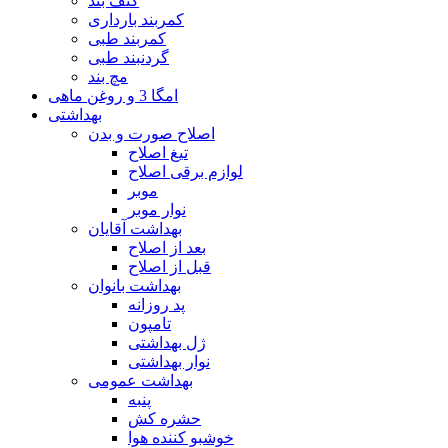
کتف بند
کمربند بارداری
کمربند طبی
گردنبند طبی
مچ بند
امگا 3 و روغن ماهی
بهداشتی
اصلاح صورت و بدن
تیغ اصلاح
لوازم برقی اصلاح
موبر
نوار موبر
بهداشت آقایان
بعد از اصلاح
قبل از اصلاح
بهداشت بانوان
پد روزانه
تامپون
ژل بهداشتی
نوار بهداشتی
بهداشت عمومی
پنبه
حشره کش
خوشبو کننده هوا