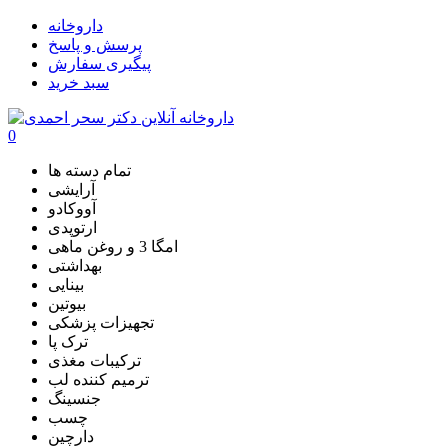
داروخانه
پرسش و پاسخ
پیگیری سفارش
سبد خرید
0
تمام دسته ها
آرایشی
آووکادو
ارتوپدی
امگا 3 و روغن ماهی
بهداشتی
بینایی
بیوتین
تجهیزات پزشکی
ترک پا
ترکیبات مغذی
ترمیم کننده لب
جنسینگ
چسب
دارچین