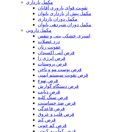
مکمل بارداری
تقویت قوای باروری آقایان
مکمل پیش از بارداری بانوان
مکمل دوران بارداری
مکمل دوران شیردهی بانوان
مکمل دارویی
اسپری خشکی بینی و تنفس
درد عضلات
عفونت زنان
قرص آنتی اکسیدان
قرص انرژی زا
قرص پروستات
قرص پوست مو و ناخن
قرص تقویت سیستم ایمنی
قرص تهوع
قرص دستگاه گوارش
قرص دیابت
قرص سنگ کلیه
قرص ضد حساسیت
قرص قاعدگی
قرص قلب و عروق
قرص کبد
قرص کم خونی
قرص کوآنزیم کیوتن