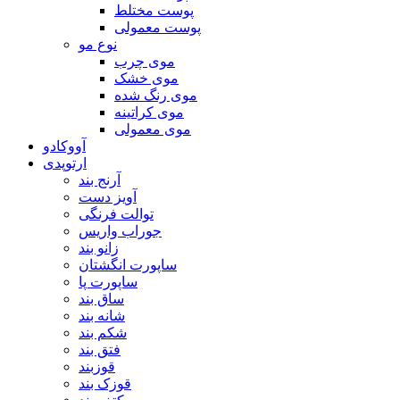
پوست مختلط
پوست معمولی
نوع مو
موی چرب
موی خشک
موی رنگ شده
موی کراتینه
موی معمولی
آووکادو
ارتوپدی
آرنج بند
آویز دست
توالت فرنگی
جوراب واریس
زانو بند
ساپورت انگشتان
ساپورت پا
ساق بند
شانه بند
شکم بند
فتق بند
قوزبند
قوزک بند