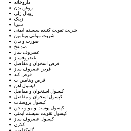
داروخانه
روغن بدن
رویال ژلی
زینک
سویا
شربت تقویت کننده سیستم ایمنی
شربت مولتی ویتامین
صورت و بدن
ضدنفخ
غضروف ساز
غضروفساز
قرص اسخوان و مفاصل
قرص غضروف ساز
قرص کبد
قرص ویتامین ب
کپسول آهن
کپسول استخوان و مفاصل
کپسول اسخوان و مفاصل
کپسول پروستات
کپسول پوست و مو و ناخن
کپسول تقویت سیستم ایمنی
کپسول غضروف ساز
کلاژن
گلوکزامین