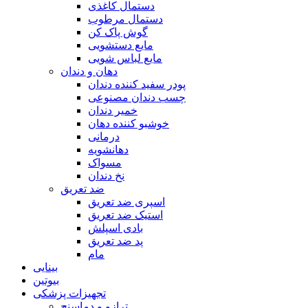
دستمال کاغذی
دستمال مرطوب
گوش پاک کن
مایع دستشویی
مایع لباس شویی
دهان و دندان
پودر سفید کننده دندان
چسب دندان مصنوعی
خمیر دندان
خوشبو کننده دهان
درمانی
دهانشویه
مسواک
نخ دندان
ضد تعریق
اسپری ضد تعریق
استیک ضد تعریق
بادی اسپلش
پد ضد تعریق
مام
بینایی
بیوتین
تجهیزات پزشکی
ترازو و دماسنج