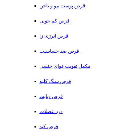
قرص پوست مو و ناخن
قرص کم خونی
قرص انرژی زا
قرص ضد حساسیت
مکمل تقویت قوای جنسی
قرص سنگ کلیه
قرص دیابت
درد عضلات
قرص کبد