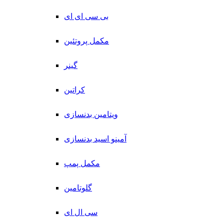
بی سی ای ای
مکمل پروتئین
گینر
کراتین
ویتامین بدنسازی
آمینو اسید بدنسازی
مکمل پمپ
گلوتامین
سی ال ای