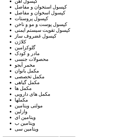
کپسول آهن
کپسول استخوان و مفاصل
کپسول اسخوان و مفاصل
کپسول پروستات
کپسول پوست و مو و ناخن
کپسول تقویت سیستم ایمنی
کپسول غضروف ساز
کلاژن
گلوکزامین
مادر و کودک
محصولات جنسی
مخمر آبجو
مکمل بانوان
مکمل تخصصی
مکمل گیاهی
مکمل ها
مکمل های دارویی
مکملها
مولتی ویتامین
وازلین
ویتامین ای
ویتامین ب
ویتامین سی