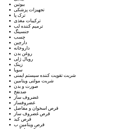
بیوتین
تجهیزات پزشکی
ترک پا
ترکیبات مغذی
ترمیم کننده لب
جنسینگ
چسب
دارچین
داروخانه
روغن بدن
رویال ژلی
زینک
سویا
شربت تقویت کننده سیستم ایمنی
شربت مولتی ویتامین
صورت و بدن
ضدنفخ
غضروف ساز
غضروفساز
قرص اسخوان و مفاصل
قرص غضروف ساز
قرص کبد
قرص ویتامین ب