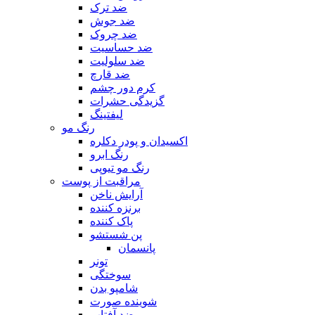
ضد ترک
ضد جوش
ضد چروک
ضد حساسیت
ضد سلولیت
ضد قارچ
کرم دور چشم
گزیدگی حشرات
لیفتینگ
رنگ مو
اکسیدان و پودر دکلره
رنگ ابرو
رنگ مو تیوپی
مراقبت از پوست
آرایش ناخن
برنزه کننده
پاک کننده
پن شستشو
پانسمان
تونر
سوختگی
شامپو بدن
شوینده صورت
ضد آفتاب