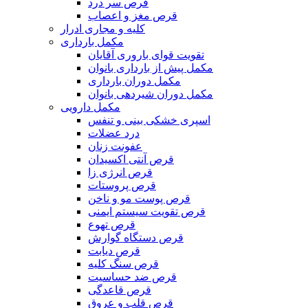
قرص سر درد
قرص مغز و اعصاب
کلیه و مجاری ادرار
مکمل بارداری
تقویت قوای باروری آقایان
مکمل پیش از بارداری بانوان
مکمل دوران بارداری
مکمل دوران شیردهی بانوان
مکمل دارویی
اسپری خشکی بینی و تنفس
درد عضلات
عفونت زنان
قرص آنتی اکسیدان
قرص انرژی زا
قرص پروستات
قرص پوست مو و ناخن
قرص تقویت سیستم ایمنی
قرص تهوع
قرص دستگاه گوارش
قرص دیابت
قرص سنگ کلیه
قرص ضد حساسیت
قرص قاعدگی
قرص قلب و عروق