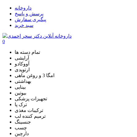
داروخانه
پرسش و پاسخ
پیگیری سفارش
سبد خرید
0
تمام دسته ها
آرایشی
آووکادو
ارتوپدی
امگا 3 و روغن ماهی
بهداشتی
بینایی
بیوتین
تجهیزات پزشکی
ترک پا
ترکیبات مغذی
ترمیم کننده لب
جنسینگ
چسب
دارچین