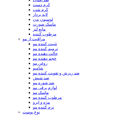
کرم دست
کرم شب
لایه بردار
لوسیون بدن
ماسک صورت
مایع لنز
مرطوب کننده
مراقبت از مو
تثبیت کننده مو
ترمیم کننده مو
حالت دهنده مو
حجم دهنده مو
روغن مو
شامپو
ضد ریزش و تقویت کننده مو
ضد شپش
ضد شوره مو
لوازم برقی مو
ماسک مو
مرطوب کننده مو
مژه و ابرو
نرم کننده مو
نوع پوست