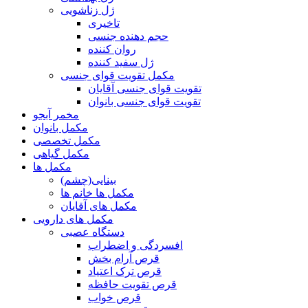
ژل زناشویی
تاخیری
حجم دهنده جنسی
روان کننده
ژل سفید کننده
مکمل تقویت قوای جنسی
تقویت قوای جنسی آقایان
تقویت قوای جنسی بانوان
مخمر آبجو
مکمل بانوان
مکمل تخصصی
مکمل گیاهی
مکمل ها
بینایی(چشم)
مکمل ها خانم ها
مکمل های آقایان
مکمل های دارویی
دستگاه عصبی
افسردگی و اضطراب
قرص آرام بخش
قرص ترک اعتیاد
قرص تقویت حافظه
قرص خواب