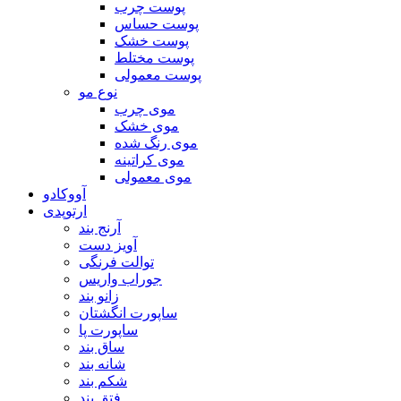
پوست چرب
پوست حساس
پوست خشک
پوست مختلط
پوست معمولی
نوع مو
موی چرب
موی خشک
موی رنگ شده
موی کراتینه
موی معمولی
آووکادو
ارتوپدی
آرنج بند
آویز دست
توالت فرنگی
جوراب واریس
زانو بند
ساپورت انگشتان
ساپورت پا
ساق بند
شانه بند
شکم بند
فتق بند