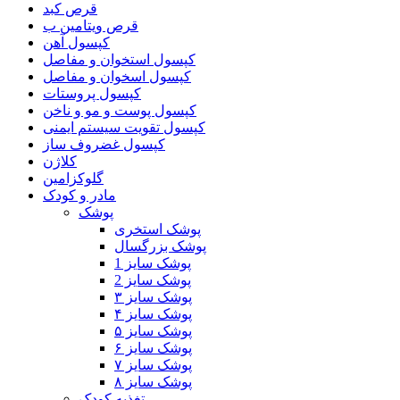
قرص کبد
قرص ویتامین ب
کپسول آهن
کپسول استخوان و مفاصل
کپسول اسخوان و مفاصل
کپسول پروستات
کپسول پوست و مو و ناخن
کپسول تقویت سیستم ایمنی
کپسول غضروف ساز
کلاژن
گلوکزامین
مادر و کودک
پوشک
پوشک استخری
پوشک بزرگسال
پوشک سایز 1
پوشک سایز 2
پوشک سایز ۳
پوشک سایز ۴
پوشک سایز ۵
پوشک سایز ۶
پوشک سایز ۷
پوشک سایز ۸
تغذیه کودک