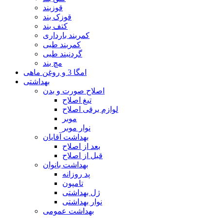
قوزبند
قوزک بند
کتف بند
کمربند بارداری
کمربند طبی
گردنبند طبی
مچ بند
امگا 3 و روغن ماهی
بهداشتی
اصلاح صورت و بدن
تیغ اصلاح
لوازم برقی اصلاح
موبر
نوار موبر
بهداشت آقایان
بعد از اصلاح
قبل از اصلاح
بهداشت بانوان
پد روزانه
تامپون
ژل بهداشتی
نوار بهداشتی
بهداشت عمومی