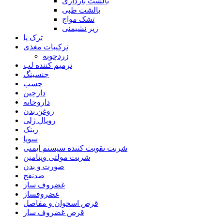
بالشت بارداری
بالشت طبی
تشک مواج
زیر نشیمنی
ترک پا
ترکیبات مغذی
زردچوبه
ترمیم کننده لب
جنسینگ
چسب
دارچین
داروخانه
روغن بدن
رویال ژلی
زینک
سویا
شربت تقویت کننده سیستم ایمنی
شربت مولتی ویتامین
صورت و بدن
ضدنفخ
غضروف ساز
غضروفساز
قرص اسخوان و مفاصل
قرص غضروف ساز