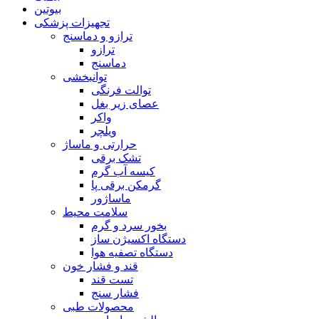
بیوتین
تجهیزات پزشکی
ترازو و دماسنج
ترازو
دماسنج
توانبخشی
توالت فرنگی
عصای زیر بغل
واکر
ویلچر
حرارتی و ماساژ
تشک برقی
کیسه آب گرم
گرمکن برقی پا
ماساژور
سلامت محیط
بخور سرد و گرم
دستگاه اکسیژن ساز
دستگاه تصفیه هوا
قند و فشار خون
تست قند
فشار سنج
محصولات طبی