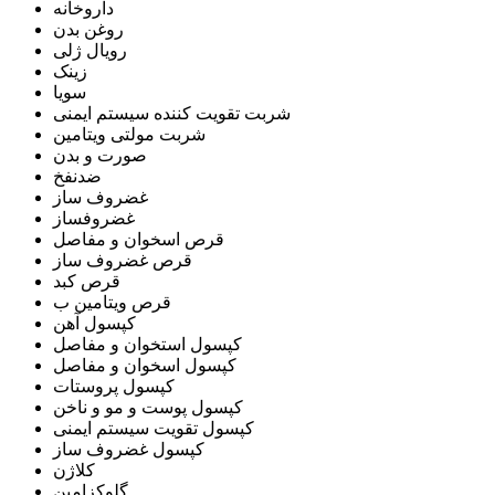
داروخانه
روغن بدن
رویال ژلی
زینک
سویا
شربت تقویت کننده سیستم ایمنی
شربت مولتی ویتامین
صورت و بدن
ضدنفخ
غضروف ساز
غضروفساز
قرص اسخوان و مفاصل
قرص غضروف ساز
قرص کبد
قرص ویتامین ب
کپسول آهن
کپسول استخوان و مفاصل
کپسول اسخوان و مفاصل
کپسول پروستات
کپسول پوست و مو و ناخن
کپسول تقویت سیستم ایمنی
کپسول غضروف ساز
کلاژن
گلوکزامین