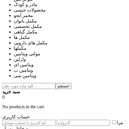
مادر و کودک
محصولات جنسی
مخمر آبجو
مکمل بانوان
مکمل تخصصی
مکمل گیاهی
مکمل ها
مکمل های دارویی
مکملها
مولتی ویتامین
وازلین
ویتامین ای
ویتامین ب
ویتامین سی
جستجو
سبد خرید
0
No products in the cart.
حساب کاربری
مرا
به خاطر بسپار