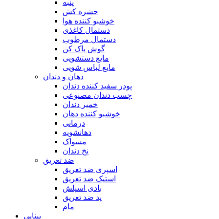
پنبه
حشره کش
خوشبو کننده هوا
دستمال کاغذی
دستمال مرطوب
گوش پاک کن
مایع دستشویی
مایع لباس شویی
دهان و دندان
پودر سفید کننده دندان
چسب دندان مصنوعی
خمیر دندان
خوشبو کننده دهان
درمانی
دهانشویه
مسواک
نخ دندان
ضد تعریق
اسپری ضد تعریق
استیک ضد تعریق
بادی اسپلش
پد ضد تعریق
مام
بینایی