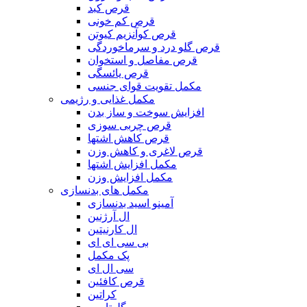
قرص کبد
قرص کم خونی
قرص کوآنزیم کیوتن
قرص گلو درد و سرماخوردگی
قرص مفاصل و استخوان
قرص یائسگی
مکمل تقویت قوای جنسی
مکمل غذایی و رژیمی
افزایش سوخت و ساز بدن
قرص چربی سوزی
قرص کاهش اشتها
قرص لاغری و کاهش وزن
مکمل افزایش اشتها
مکمل افزایش وزن
مکمل های بدنسازی
آمینو اسید بدنسازی
ال آرژنین
ال کارنیتین
بی سی ای ای
پک مکمل
سی ال ای
قرص کافئین
کراتین