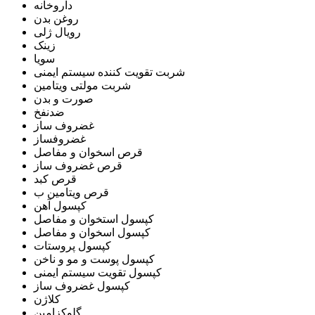
داروخانه
روغن بدن
رویال ژلی
زینک
سویا
شربت تقویت کننده سیستم ایمنی
شربت مولتی ویتامین
صورت و بدن
ضدنفخ
غضروف ساز
غضروفساز
قرص اسخوان و مفاصل
قرص غضروف ساز
قرص کبد
قرص ویتامین ب
کپسول آهن
کپسول استخوان و مفاصل
کپسول اسخوان و مفاصل
کپسول پروستات
کپسول پوست و مو و ناخن
کپسول تقویت سیستم ایمنی
کپسول غضروف ساز
کلاژن
گلوکزامین