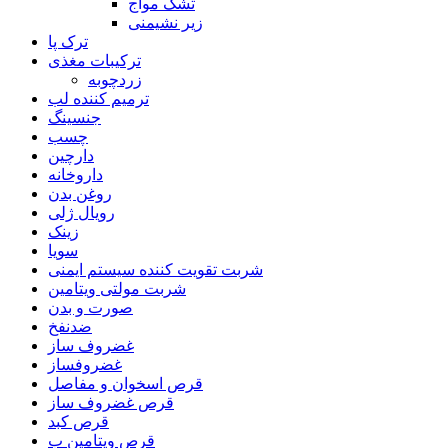
تشک مواج
زیر نشیمنی
ترک پا
ترکیبات مغذی
زردچوبه
ترمیم کننده لب
جنسینگ
چسب
دارچین
داروخانه
روغن بدن
رویال ژلی
زینک
سویا
شربت تقویت کننده سیستم ایمنی
شربت مولتی ویتامین
صورت و بدن
ضدنفخ
غضروف ساز
غضروفساز
قرص اسخوان و مفاصل
قرص غضروف ساز
قرص کبد
قرص ویتامین ب