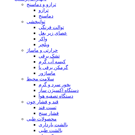
ترازو و دماسنج
ترازو
دماسنج
توانبخشی
توالت فرنگی
عصای زیر بغل
واکر
ویلچر
حرارتی و ماساژ
تشک برقی
کیسه آب گرم
گرمکن برقی پا
ماساژور
سلامت محیط
بخور سرد و گرم
دستگاه اکسیژن ساز
دستگاه تصفیه هوا
قند و فشار خون
تست قند
فشار سنج
محصولات طبی
بالشت بارداری
بالشت طبی