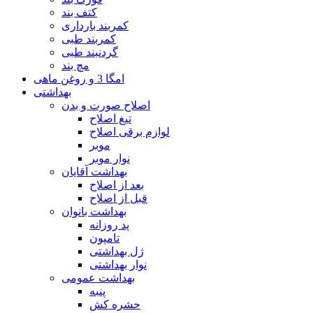
کتف بند
کمربند بارداری
کمربند طبی
گردنبند طبی
مچ بند
امگا 3 و روغن ماهی
بهداشتی
اصلاح صورت و بدن
تیغ اصلاح
لوازم برقی اصلاح
موبر
نوار موبر
بهداشت آقایان
بعد از اصلاح
قبل از اصلاح
بهداشت بانوان
پد روزانه
تامپون
ژل بهداشتی
نوار بهداشتی
بهداشت عمومی
پنبه
حشره کش