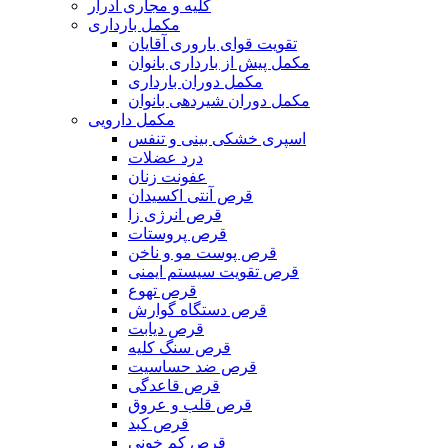
کلیه و مجاری ادرار
مکمل بارداری
تقویت قوای باروری آقایان
مکمل پیش از بارداری بانوان
مکمل دوران بارداری
مکمل دوران شیردهی بانوان
مکمل دارویی
اسپری خشکی بینی و تنفس
درد عضلات
عفونت زنان
قرص آنتی اکسیدان
قرص انرژی زا
قرص پروستات
قرص پوست مو و ناخن
قرص تقویت سیستم ایمنی
قرص تهوع
قرص دستگاه گوارش
قرص دیابت
قرص سنگ کلیه
قرص ضد حساسیت
قرص قاعدگی
قرص قلب و عروق
قرص کبد
قرص کم خونی