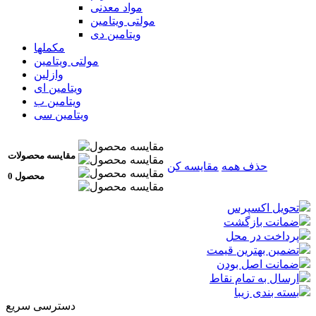
مواد معدنی
مولتی ویتامین
ویتامین دی
مکملها
مولتی ویتامین
وازلین
ویتامین ای
ویتامین ب
ویتامین سی
مقایسه محصولات
حذف همه
مقایسه کن
0 محصول
تحویل اکسپرس
ضمانت بازگشت
پرداخت در محل
تضمین بهترین قیمت
ضمانت اصل بودن
ارسال به تمام نقاط
بسته بندی زیبا
دسترسی سریع