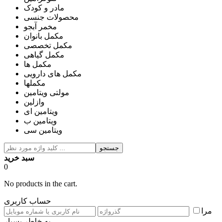
مادر و کودک
محصولات جنسی
مخمر آبجو
مکمل بانوان
مکمل تخصصی
مکمل گیاهی
مکمل ها
مکمل های دارویی
مکملها
مولتی ویتامین
وازلین
ویتامین ای
ویتامین ب
ویتامین سی
جستجو
سبد خرید
0
No products in the cart.
حساب کاربری
مرا
به خاطر بسپار