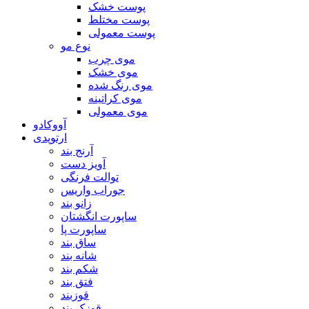
پوست خشک
پوست مختلط
پوست معمولی
نوع مو
موی چرب
موی خشک
موی رنگ شده
موی کراتینه
موی معمولی
آووکادو
ارتوپدی
آرنج بند
آویز دست
توالت فرنگی
جوراب واریس
زانو بند
ساپورت انگشتان
ساپورت پا
ساق بند
شانه بند
شکم بند
فتق بند
قوزبند
قوزک بند