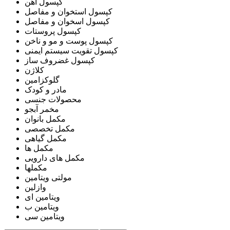
کپسول آهن
کپسول استخوان و مفاصل
کپسول اسخوان و مفاصل
کپسول پروستات
کپسول پوست و مو و ناخن
کپسول تقویت سیستم ایمنی
کپسول غضروف ساز
کلاژن
گلوکزامین
مادر و کودک
محصولات جنسی
مخمر آبجو
مکمل بانوان
مکمل تخصصی
مکمل گیاهی
مکمل ها
مکمل های دارویی
مکملها
مولتی ویتامین
وازلین
ویتامین ای
ویتامین ب
ویتامین سی