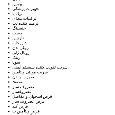
بیوتین
تجهیزات پزشکی
ترک پا
ترکیبات مغذی
ترمیم کننده لب
جنسینگ
چسب
دارچین
داروخانه
روغن بدن
رویال ژلی
زینک
سویا
شربت تقویت کننده سیستم ایمنی
شربت مولتی ویتامین
صورت و بدن
ضدنفخ
غضروف ساز
غضروفساز
قرص اسخوان و مفاصل
قرص غضروف ساز
قرص کبد
قرص ویتامین ب