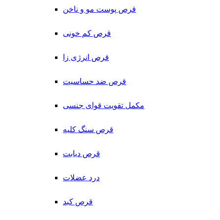
قرص پوست مو و ناخن
قرص کم خونی
قرص انرژی زا
قرص ضد حساسیت
مکمل تقویت قوای جنسی
قرص سنگ کلیه
قرص دیابت
درد عضلات
قرص کبد