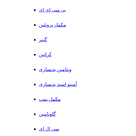
بی سی ای ای
مکمل پروتئین
گینر
کراتین
ویتامین بدنسازی
آمینو اسید بدنسازی
مکمل پمپ
گلوتامین
سی ال ای