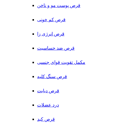
قرص پوست مو و ناخن
قرص کم خونی
قرص انرژی زا
قرص ضد حساسیت
مکمل تقویت قوای جنسی
قرص سنگ کلیه
قرص دیابت
درد عضلات
قرص کبد