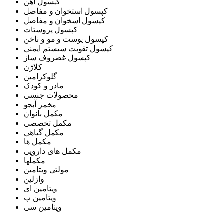
کپسول آهن
کپسول استخوان و مفاصل
کپسول اسخوان و مفاصل
کپسول پروستات
کپسول پوست و مو و ناخن
کپسول تقویت سیستم ایمنی
کپسول غضروف ساز
کلاژن
گلوکزامین
مادر و کودک
محصولات جنسی
مخمر آبجو
مکمل بانوان
مکمل تخصصی
مکمل گیاهی
مکمل ها
مکمل های دارویی
مکملها
مولتی ویتامین
وازلین
ویتامین ای
ویتامین ب
ویتامین سی