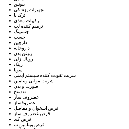
بیوتین
تجهیزات پزشکی
ترک پا
ترکیبات مغذی
ترمیم کننده لب
جنسینگ
چسب
دارچین
داروخانه
روغن بدن
رویال ژلی
زینک
سویا
شربت تقویت کننده سیستم ایمنی
شربت مولتی ویتامین
صورت و بدن
ضدنفخ
غضروف ساز
غضروفساز
قرص اسخوان و مفاصل
قرص غضروف ساز
قرص کبد
قرص ویتامین ب