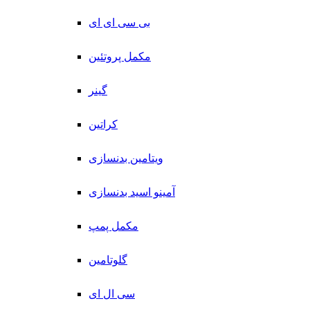
بی سی ای ای
مکمل پروتئین
گینر
کراتین
ویتامین بدنسازی
آمینو اسید بدنسازی
مکمل پمپ
گلوتامین
سی ال ای