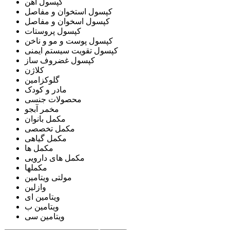
کپسول آهن
کپسول استخوان و مفاصل
کپسول اسخوان و مفاصل
کپسول پروستات
کپسول پوست و مو و ناخن
کپسول تقویت سیستم ایمنی
کپسول غضروف ساز
کلاژن
گلوکزامین
مادر و کودک
محصولات جنسی
مخمر آبجو
مکمل بانوان
مکمل تخصصی
مکمل گیاهی
مکمل ها
مکمل های دارویی
مکملها
مولتی ویتامین
وازلین
ویتامین ای
ویتامین ب
ویتامین سی