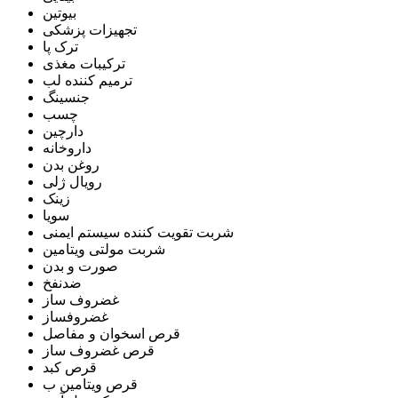
بیوتین
تجهیزات پزشکی
ترک پا
ترکیبات مغذی
ترمیم کننده لب
جنسینگ
چسب
دارچین
داروخانه
روغن بدن
رویال ژلی
زینک
سویا
شربت تقویت کننده سیستم ایمنی
شربت مولتی ویتامین
صورت و بدن
ضدنفخ
غضروف ساز
غضروفساز
قرص اسخوان و مفاصل
قرص غضروف ساز
قرص کبد
قرص ویتامین ب