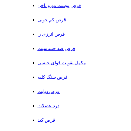
قرص پوست مو و ناخن
قرص کم خونی
قرص انرژی زا
قرص ضد حساسیت
مکمل تقویت قوای جنسی
قرص سنگ کلیه
قرص دیابت
درد عضلات
قرص کبد