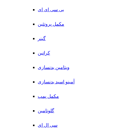
بی سی ای ای
مکمل پروتئین
گینر
کراتین
ویتامین بدنسازی
آمینو اسید بدنسازی
مکمل پمپ
گلوتامین
سی ال ای