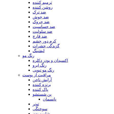
ترمیم کننده
روشن کننده
ضد ترک
ضد جوش
ضد چروک
ضد حساسیت
ضد سلولیت
ضد قارچ
کرم دور چشم
گزیدگی حشرات
لیفتینگ
رنگ مو
اکسیدان و پودر دکلره
رنگ ابرو
رنگ مو تیوپی
مراقبت از پوست
آرایش ناخن
برنزه کننده
پاک کننده
پن شستشو
پانسمان
تونر
سوختگی
شامپو بدن