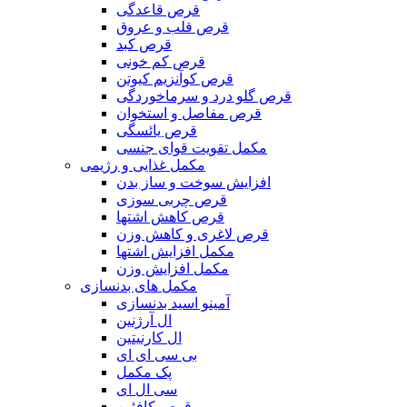
قرص قاعدگی
قرص قلب و عروق
قرص کبد
قرص کم خونی
قرص کوآنزیم کیوتن
قرص گلو درد و سرماخوردگی
قرص مفاصل و استخوان
قرص یائسگی
مکمل تقویت قوای جنسی
مکمل غذایی و رژیمی
افزایش سوخت و ساز بدن
قرص چربی سوزی
قرص کاهش اشتها
قرص لاغری و کاهش وزن
مکمل افزایش اشتها
مکمل افزایش وزن
مکمل های بدنسازی
آمینو اسید بدنسازی
ال آرژنین
ال کارنیتین
بی سی ای ای
پک مکمل
سی ال ای
قرص کافئین