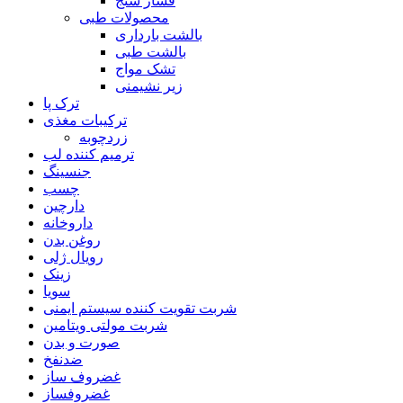
فشار سنج
محصولات طبی
بالشت بارداری
بالشت طبی
تشک مواج
زیر نشیمنی
ترک پا
ترکیبات مغذی
زردچوبه
ترمیم کننده لب
جنسینگ
چسب
دارچین
داروخانه
روغن بدن
رویال ژلی
زینک
سویا
شربت تقویت کننده سیستم ایمنی
شربت مولتی ویتامین
صورت و بدن
ضدنفخ
غضروف ساز
غضروفساز