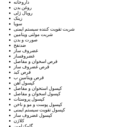
داروخانه
روغن بدن
رویال ژلی
زینک
سویا
شربت تقویت کننده سیستم ایمنی
شربت مولتی ویتامین
صورت و بدن
ضدنفخ
غضروف ساز
غضروفساز
قرص اسخوان و مفاصل
قرص غضروف ساز
قرص کبد
قرص ویتامین ب
کپسول آهن
کپسول استخوان و مفاصل
کپسول اسخوان و مفاصل
کپسول پروستات
کپسول پوست و مو و ناخن
کپسول تقویت سیستم ایمنی
کپسول غضروف ساز
کلاژن
گلوکزامین