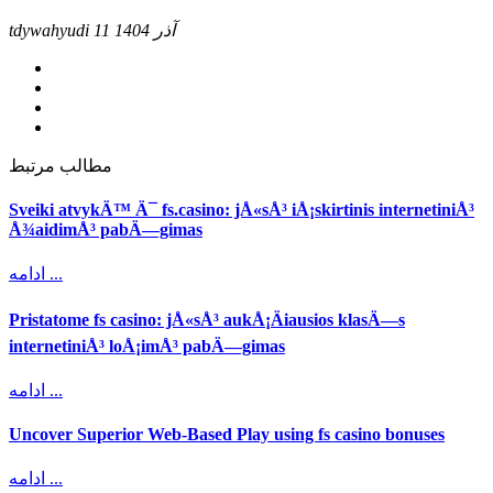
11 آذر 1404
tdywahyudi
مطالب مرتبط
Sveiki atvykÄ™ Ä¯ fs.casino: jÅ«sÅ³ iÅ¡skirtinis internetiniÅ³
Å¾aidimÅ³ pabÄ—gimas
ادامه ...
Pristatome fs casino: jÅ«sÅ³ aukÅ¡Äiausios klasÄ—s
internetiniÅ³ loÅ¡imÅ³ pabÄ—gimas
ادامه ...
Uncover Superior Web-Based Play using fs casino bonuses
ادامه ...