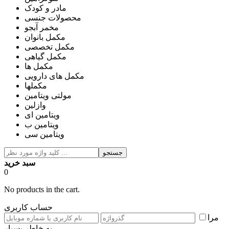
مادر و کودک
محصولات جنسی
مخمر آبجو
مکمل بانوان
مکمل تخصصی
مکمل گیاهی
مکمل ها
مکمل های دارویی
مکملها
مولتی ویتامین
وازلین
ویتامین ای
ویتامین ب
ویتامین سی
جستجو
سبد خرید
0
No products in the cart.
حساب کاربری
مرا
به خاطر بسپار