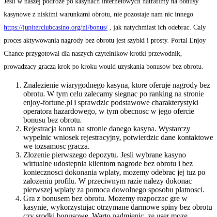
Jesli w naszej podroze po kasynach internetowych natrafimy na bonusy
kasynowe z niskimi warunkami obrotu, nie pozostaje nam nic innego
https://jupiterclubcasino.org/nl/bonus/
, jak natychmiast ich odebrac. Caly
proces aktywowania nagrody bez obrotu jest szybki i prosty. Portal Enjoy
Chance przygotowal dla naszych czytelnikow krotki przewodnik,
prowadzacy gracza krok po kroku would uzyskania bonusow bez obrotu.
Znalezienie wiarygodnego kasyna, ktore oferuje nagrody bez
obrotu. W tym celu zalecamy siegnac po ranking na stronie
enjoy-fortune.pl i sprawdzic podstawowe charakterystyki
operatora hazardowego, w tym obecnosc w jego ofercie
bonusu bez obrotu.
Rejestracja konta na stronie danego kasyna. Wystarczy
wypelnic wniosek rejestracyjny, potwierdzic dane kontaktowe
we tozsamosc gracza.
Zlozenie pierwszego depozytu. Jesli wybrane kasyno
wirtualne udostepnia klientom nagrode bez obrotu i bez
koniecznosci dokonania wplaty, mozemy odebrac jej tuz po
zalozeniu profilu. W przeciwnym razie nalezy dokonac
pierwszej wplaty za pomoca dowolnego sposobu platnosci.
Gra z bonusem bez obrotu. Mozemy rozpoczac gre w
kasynie, wykorzystujac otrzymane darmowe spiny bez obrotu
czy srodki bonusowe. Warto nadmienic, ze user moze