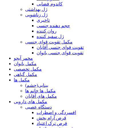
کاندوم فضایی
ژل بهداشتی
ژل زناشویی
تاخیری
حجم دهنده جنسی
روان کننده
ژل سفید کننده
مکمل تقویت قوای جنسی
تقویت قوای جنسی آقایان
تقویت قوای جنسی بانوان
مخمر آبجو
مکمل بانوان
مکمل تخصصی
مکمل گیاهی
مکمل ها
بینایی(چشم)
مکمل ها خانم ها
مکمل های آقایان
مکمل های دارویی
دستگاه عصبی
افسردگی و اضطراب
قرص آرام بخش
قرص ترک اعتیاد