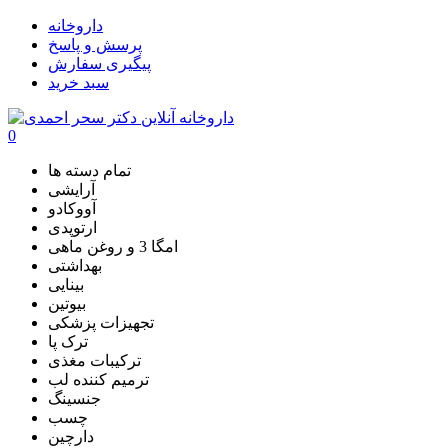
داروخانه
پرسش و پاسخ
پیگیری سفارش
سبد خرید
0
تمام دسته ها
آرایشی
آووکادو
ارتوپدی
امگا 3 و روغن ماهی
بهداشتی
بینایی
بیوتین
تجهیزات پزشکی
ترک پا
ترکیبات مغذی
ترمیم کننده لب
جنسینگ
چسب
دارچین