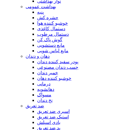
نوار بهداشتی
بهداشت عمومی
پنبه
حشره کش
خوشبو کننده هوا
دستمال کاغذی
دستمال مرطوب
گوش پاک کن
مایع دستشویی
مایع لباس شویی
دهان و دندان
پودر سفید کننده دندان
چسب دندان مصنوعی
خمیر دندان
خوشبو کننده دهان
درمانی
دهانشویه
مسواک
نخ دندان
ضد تعریق
اسپری ضد تعریق
استیک ضد تعریق
بادی اسپلش
پد ضد تعریق