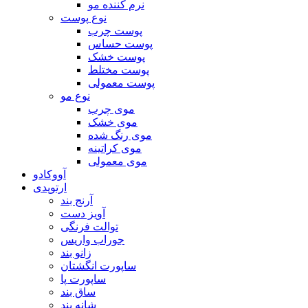
نرم کننده مو
نوع پوست
پوست چرب
پوست حساس
پوست خشک
پوست مختلط
پوست معمولی
نوع مو
موی چرب
موی خشک
موی رنگ شده
موی کراتینه
موی معمولی
آووکادو
ارتوپدی
آرنج بند
آویز دست
توالت فرنگی
جوراب واریس
زانو بند
ساپورت انگشتان
ساپورت پا
ساق بند
شانه بند