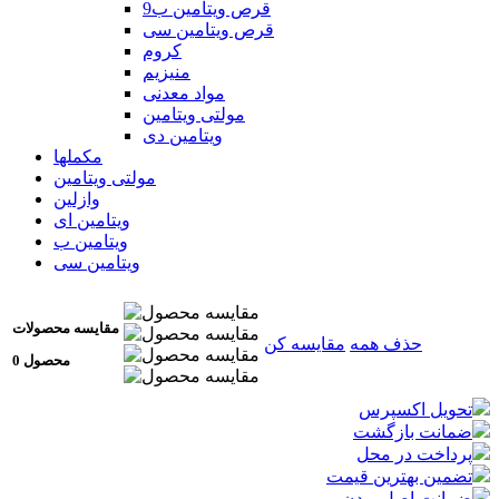
قرص ویتامین ب9
قرص ویتامین سی
کروم
منیزیم
مواد معدنی
مولتی ویتامین
ویتامین دی
مکملها
مولتی ویتامین
وازلین
ویتامین ای
ویتامین ب
ویتامین سی
مقایسه محصولات
حذف همه
مقایسه کن
0 محصول
تحویل اکسپرس
ضمانت بازگشت
پرداخت در محل
تضمین بهترین قیمت
ضمانت اصل بودن