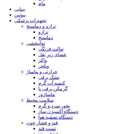
مام
بینایی
بیوتین
تجهیزات پزشکی
ترازو و دماسنج
ترازو
دماسنج
توانبخشی
توالت فرنگی
عصای زیر بغل
واکر
ویلچر
حرارتی و ماساژ
تشک برقی
کیسه آب گرم
گرمکن برقی پا
ماساژور
سلامت محیط
بخور سرد و گرم
دستگاه اکسیژن ساز
دستگاه تصفیه هوا
قند و فشار خون
تست قند