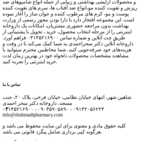
و محصولات آرایشی بهداشتی و زیبایی از جمله انواع شامپوهای ضد
ریزش و تقویت کننده مو،انواع ضد آفتاب ها، سرم های تقویت کننده
پوست و مو، کرم های مرطوب کننده و جوان ساز را آغاز نموده
است. این مجموعه افتخار دارد با دارا بودن مجوز رسمی از وزارت
بهداشت بدون مراجعه حضوری مشتریان، امکانات یک داروخانه
اینترنتی را از مرحله انتخاب محصول، خرید ، تحویل با پشتیبانی از
طریق چت آنلاین و شماره تماس ۰۳۱۴۵۲۱۶۹۰۰ فراهم آورد.
داروخانه آنلاین دکتر سحراحمدی به شما کمک می‌کند تا در وقت و
هزینه‌های خود صرفه‌جویی کنید. شما مخاطبین محترم میتوانید با
مشاهده مشخصات محصولات دلخواه خود در بهترین زمان لذت
خرید اینترنتی را تجربه کنید.
تماس با ما
شاهین شهر، انتهای خیایان نظامی، خیابان فرخی، پلاک ۲۰، جنب
مسجد، داروخانه دکتر سحر احمدی
۰۳
۱۴۵۲۱۶۹۰۰ - ۰۹۰۳۵۹۰۵۸۹۰ - ۰۹۱۳۲۰۵۶۲۲۳
info@drahmadipharmacy.com
کلیه حقوق مادی و معنوی برای این سایت محفوظ می باشد و
هرگونه کپی برداری شامل پیگرد قانونی می باشد.