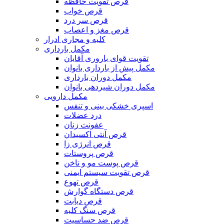
قرص تقویت حافظه
قرص خواب
قرص سر درد
قرص مغز و اعصاب
کلیه و مجاری ادرار
مکمل بارداری
تقویت قوای باروری آقایان
مکمل پیش از بارداری بانوان
مکمل دوران بارداری
مکمل دوران شیردهی بانوان
مکمل دارویی
اسپری خشکی بینی و تنفس
درد عضلات
عفونت زنان
قرص آنتی اکسیدان
قرص انرژی زا
قرص پروستات
قرص پوست مو و ناخن
قرص تقویت سیستم ایمنی
قرص تهوع
قرص دستگاه گوارش
قرص دیابت
قرص سنگ کلیه
قرص ضد حساسیت