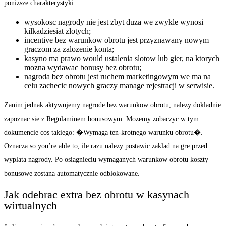
ponizsze charakterystyki:
wysokosc nagrody nie jest zbyt duza we zwykle wynosi
kilkadziesiat zlotych;
incentive bez warunkow obrotu jest przyznawany nowym
graczom za zalozenie konta;
kasyno ma prawo would ustalenia slotow lub gier, na ktorych
mozna wydawac bonusy bez obrotu;
nagroda bez obrotu jest ruchem marketingowym we ma na
celu zachecic nowych graczy manage rejestracji w serwisie.
Zanim jednak aktywujemy nagrode bez warunkow obrotu, nalezy dokladnie
zapoznac sie z Regulaminem bonusowym. Mozemy zobaczyc w tym
dokumencie cos takiego: �Wymaga ten-krotnego warunku obrotu�.
Oznacza so you’re able to, ile razu nalezy postawic zaklad na gre przed
wyplata nagrody. Po osiagnieciu wymaganych warunkow obrotu koszty
bonusowe zostana automatycznie odblokowane.
Jak odebrac extra bez obrotu w kasynach
wirtualnych