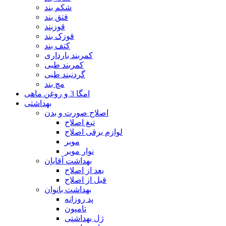
شکم بند
فتق بند
قوزبند
قوزک بند
کتف بند
کمربند بارداری
کمربند طبی
گردنبند طبی
مچ بند
امگا 3 و روغن ماهی
بهداشتی
اصلاح صورت و بدن
تیغ اصلاح
لوازم برقی اصلاح
موبر
نوار موبر
بهداشت آقایان
بعد از اصلاح
قبل از اصلاح
بهداشت بانوان
پد روزانه
تامپون
ژل بهداشتی