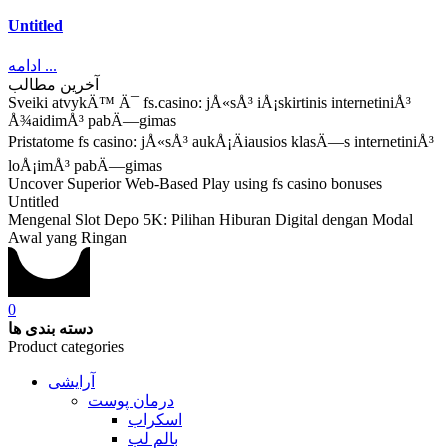
Untitled
ادامه ...
آخرین مطالب
Sveiki atvykÄ™ Ä¯ fs.casino: jÅ«sÅ³ iÅ¡skirtinis internetiniÅ³
Å¾aidimÅ³ pabÄ—gimas
Pristatome fs casino: jÅ«sÅ³ aukÅ¡Äiausios klasÄ—s internetiniÅ³
loÅ¡imÅ³ pabÄ—gimas
Uncover Superior Web-Based Play using fs casino bonuses
Untitled
Mengenal Slot Depo 5K: Pilihan Hiburan Digital dengan Modal
Awal yang Ringan
0
دسته بندی ها
Product categories
آرایشی
درمان پوست
اسکراب
بالم لب