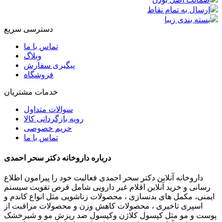
ارسال به تمام نقاط
بسته بندی زیبا
دسترسی سریع
تماس با ما
وبلاگ
پیگیری سفارش
فروشگاه
خدمات مشتریان
سوالات متداول
رویه بازگردانی کالا
حریم خصوصی
تماس با ما
درباره داروخانه دکتر سحر احمدی
داروخانه آنلاین دکتر سحر احمدی فعالیت خود را پیرامون اطلاع
رسانی و خرید آنلاین اقلام غیر دارویی شامل قرص تقویت سیستم
ایمنی، مکمل های بدنسازی ، محصولات زناشویی مثل انواع کاندم و
اسپری تاخیری ، محصولات کاهش وزن و محصولات مراقبت از
پوست و مو مثل کپسول کلاژن وکپسول ضد ریزش مو و شیرخشک