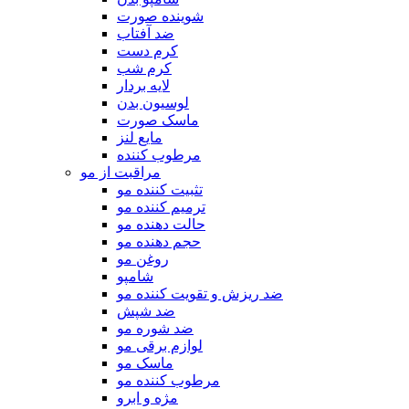
شوینده صورت
ضد آفتاب
کرم دست
کرم شب
لایه بردار
لوسیون بدن
ماسک صورت
مایع لنز
مرطوب کننده
مراقبت از مو
تثبیت کننده مو
ترمیم کننده مو
حالت دهنده مو
حجم دهنده مو
روغن مو
شامپو
ضد ریزش و تقویت کننده مو
ضد شپش
ضد شوره مو
لوازم برقی مو
ماسک مو
مرطوب کننده مو
مژه و ابرو