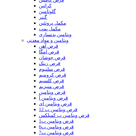
کراتین
گلوتامین
گینر
مکمل پروتئین
مکمل پمپ
ویتامین بدنسازی
ویتامین و مواد معدنی
قرص آهن
قرص امگا
قرص جوشان
قرص زینک
قرص سلنیوم
قرص کرومیم
قرص کلسیم
قرص منیزیم
قرص ویتامین
قرص ویتامین آ
قرص ویتامین ای
قرص ویتامین ب 12
قرص ویتامین ب کمپلکس
قرص ویتامین ب1
قرص ویتامین ب6
قرص ویتامین ب7