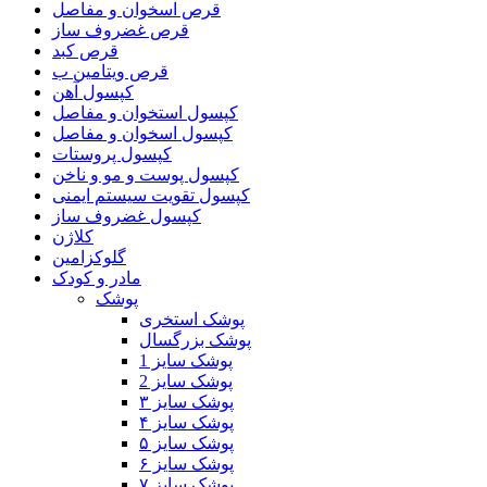
قرص اسخوان و مفاصل
قرص غضروف ساز
قرص کبد
قرص ویتامین ب
کپسول آهن
کپسول استخوان و مفاصل
کپسول اسخوان و مفاصل
کپسول پروستات
کپسول پوست و مو و ناخن
کپسول تقویت سیستم ایمنی
کپسول غضروف ساز
کلاژن
گلوکزامین
مادر و کودک
پوشک
پوشک استخری
پوشک بزرگسال
پوشک سایز 1
پوشک سایز 2
پوشک سایز ۳
پوشک سایز ۴
پوشک سایز ۵
پوشک سایز ۶
پوشک سایز ۷