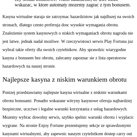
wskazac, w ktore automaty mozemy zagrac z tym bonusem.
Kasyna wirtualne staraja sie zatrzymac hazardzistow jak najdluzej na swoich
stronach, dlatego czesto preferuja dosc wysokie wymagania obrotu.
Znalezienie system kasynowych o niskich wymaganiach obrotu nagroda nie
jest latwe, jednak nadal mozliwe. W rzeczywistosci serwis Play Fortuna juz
wybral takie oferty dla swoich czytelnikow. Aby sprawdzic wiarygodne
kasyna z bonusem bez obrotu, zalecamy zapoznac sie z lista operatorow
hazardowych na naszej stronie.
Najlepsze kasyna z niskim warunkiem obrotu
Ponizej przedstawiamy najlepsze kasyna wirtualne z niskimi warunkami
obrotu bonusami. Ponadto wskazane witryny kasynowe oferuja najbardziej
bezpieczne, uczciwe i legalne warunki korzystania z uslug hazardowych.
Mozemy wybrac dowolny serwis, szybko spelnic warunki obrotu i wyplacic
wygrane. Na stronie Enjoy Fortune prezentujemy sekcje ze sprawdzonymi
kasynami wirtualnymi, aby zapewnic naszym czytelnikom dostep carry out