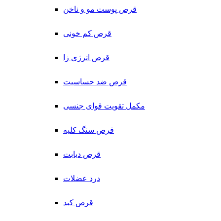
قرص پوست مو و ناخن
قرص کم خونی
قرص انرژی زا
قرص ضد حساسیت
مکمل تقویت قوای جنسی
قرص سنگ کلیه
قرص دیابت
درد عضلات
قرص کبد