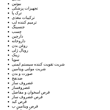
بیوتین
تجهیزات پزشکی
ترک پا
ترکیبات مغذی
ترمیم کننده لب
جنسینگ
چسب
دارچین
داروخانه
روغن بدن
رویال ژلی
زینک
سویا
شربت تقویت کننده سیستم ایمنی
شربت مولتی ویتامین
صورت و بدن
ضدنفخ
غضروف ساز
غضروفساز
قرص اسخوان و مفاصل
قرص غضروف ساز
قرص کبد
قرص ویتامین ب