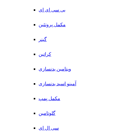
بی سی ای ای
مکمل پروتئین
گینر
کراتین
ویتامین بدنسازی
آمینو اسید بدنسازی
مکمل پمپ
گلوتامین
سی ال ای