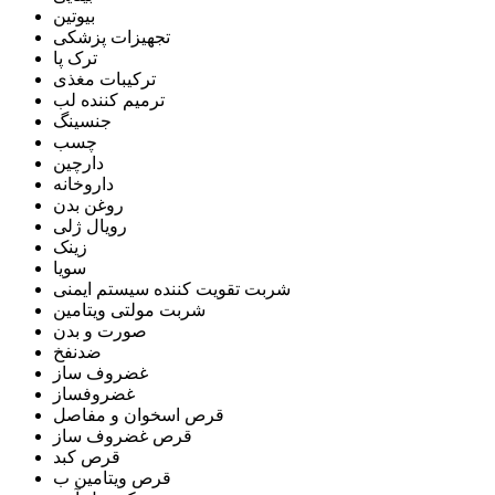
بیوتین
تجهیزات پزشکی
ترک پا
ترکیبات مغذی
ترمیم کننده لب
جنسینگ
چسب
دارچین
داروخانه
روغن بدن
رویال ژلی
زینک
سویا
شربت تقویت کننده سیستم ایمنی
شربت مولتی ویتامین
صورت و بدن
ضدنفخ
غضروف ساز
غضروفساز
قرص اسخوان و مفاصل
قرص غضروف ساز
قرص کبد
قرص ویتامین ب