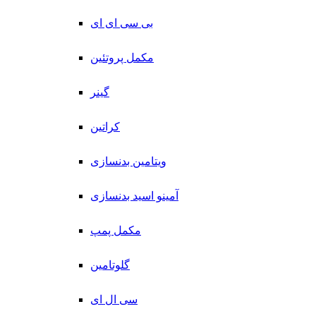
بی سی ای ای
مکمل پروتئین
گینر
کراتین
ویتامین بدنسازی
آمینو اسید بدنسازی
مکمل پمپ
گلوتامین
سی ال ای