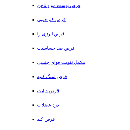
قرص پوست مو و ناخن
قرص کم خونی
قرص انرژی زا
قرص ضد حساسیت
مکمل تقویت قوای جنسی
قرص سنگ کلیه
قرص دیابت
درد عضلات
قرص کبد