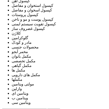
کپسول آهن
کپسول استخوان و مفاصل
کپسول اسخوان و مفاصل
کپسول پروستات
کپسول پوست و مو و ناخن
کپسول تقویت سیستم ایمنی
کپسول غضروف ساز
کلاژن
گلوکزامین
مادر و کودک
محصولات جنسی
مخمر آبجو
مکمل بانوان
مکمل تخصصی
مکمل گیاهی
مکمل ها
مکمل های دارویی
مکملها
مولتی ویتامین
وازلین
ویتامین ای
ویتامین ب
ویتامین سی