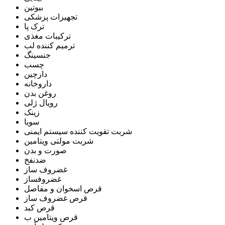
بیوتین
تجهیزات پزشکی
ترک پا
ترکیبات مغذی
ترمیم کننده لب
جنسینگ
چسب
دارچین
داروخانه
روغن بدن
رویال ژلی
زینک
سویا
شربت تقویت کننده سیستم ایمنی
شربت مولتی ویتامین
صورت و بدن
ضدنفخ
غضروف ساز
غضروفساز
قرص اسخوان و مفاصل
قرص غضروف ساز
قرص کبد
قرص ویتامین ب