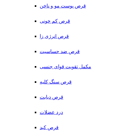
قرص پوست مو و ناخن
قرص کم خونی
قرص انرژی زا
قرص ضد حساسیت
مکمل تقویت قوای جنسی
قرص سنگ کلیه
قرص دیابت
درد عضلات
قرص کبد