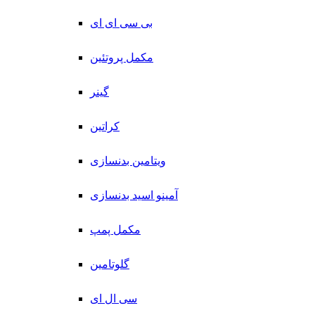
بی سی ای ای
مکمل پروتئین
گینر
کراتین
ویتامین بدنسازی
آمینو اسید بدنسازی
مکمل پمپ
گلوتامین
سی ال ای