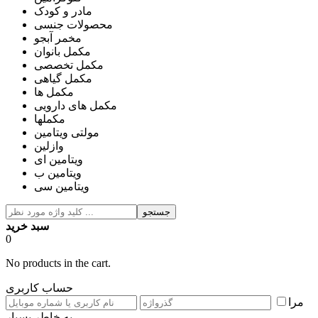
مادر و کودک
محصولات جنسی
مخمر آبجو
مکمل بانوان
مکمل تخصصی
مکمل گیاهی
مکمل ها
مکمل های دارویی
مکملها
مولتی ویتامین
وازلین
ویتامین ای
ویتامین ب
ویتامین سی
جستجو
سبد خرید
0
No products in the cart.
حساب کاربری
مرا
به خاطر بسپار