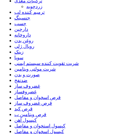
ترکیبات مغذی
زردچوبه
ترمیم کننده لب
جنسینگ
چسب
دارچین
داروخانه
روغن بدن
رویال ژلی
زینک
سویا
شربت تقویت کننده سیستم ایمنی
شربت مولتی ویتامین
صورت و بدن
ضدنفخ
غضروف ساز
غضروفساز
قرص اسخوان و مفاصل
قرص غضروف ساز
قرص کبد
قرص ویتامین ب
کپسول آهن
کپسول استخوان و مفاصل
کپسول اسخوان و مفاصل