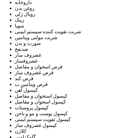
داروخانه
روغن بدن
رویال ژلی
زینک
سویا
شربت تقویت کننده سیستم ایمنی
شربت مولتی ویتامین
صورت و بدن
ضدنفخ
غضروف ساز
غضروفساز
قرص اسخوان و مفاصل
قرص غضروف ساز
قرص کبد
قرص ویتامین ب
کپسول آهن
کپسول استخوان و مفاصل
کپسول اسخوان و مفاصل
کپسول پروستات
کپسول پوست و مو و ناخن
کپسول تقویت سیستم ایمنی
کپسول غضروف ساز
کلاژن
گلوکزامین