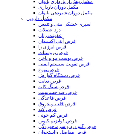
مکمل پیش از بارداری بانوان
مکمل دوران بارداری
مکمل دوران شیردهی بانوان
مکمل دارویی
اسپری خشکی بینی و تنفس
درد عضلات
عفونت زنان
قرص آنتی اکسیدان
قرص انرژی زا
قرص پروستات
قرص پوست مو و ناخن
قرص تقویت سیستم ایمنی
قرص تهوع
قرص دستگاه گوارش
قرص دیابت
قرص سنگ کلیه
قرص ضد حساسیت
قرص قاعدگی
قرص قلب و عروق
قرص کبد
قرص کم خونی
قرص کوآنزیم کیوتن
قرص گلو درد و سرماخوردگی
قرص مفاصل و استخوان