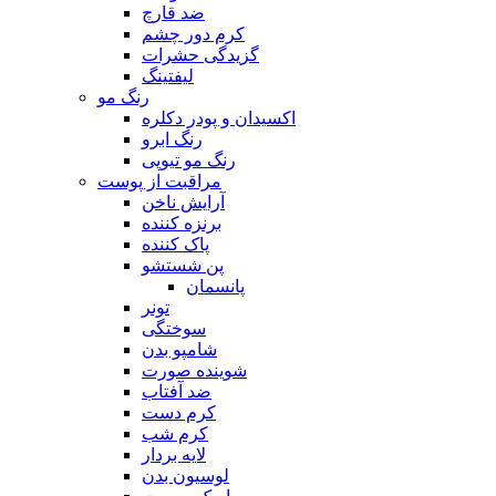
ضد قارچ
کرم دور چشم
گزیدگی حشرات
لیفتینگ
رنگ مو
اکسیدان و پودر دکلره
رنگ ابرو
رنگ مو تیوپی
مراقبت از پوست
آرایش ناخن
برنزه کننده
پاک کننده
پن شستشو
پانسمان
تونر
سوختگی
شامپو بدن
شوینده صورت
ضد آفتاب
کرم دست
کرم شب
لایه بردار
لوسیون بدن