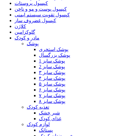
کپسول پروستات
کپسول پوست و مو و ناخن
کپسول تقویت سیستم ایمنی
کپسول غضروف ساز
کلاژن
گلوکزامین
مادر و کودک
پوشک
پوشک استخری
پوشک بزرگسال
پوشک سایز 1
پوشک سایز 2
پوشک سایز ۳
پوشک سایز ۴
پوشک سایز ۵
پوشک سایز ۶
پوشک سایز ۷
پوشک سایز ۸
تغذیه کودک
شیر خشک
غذای کودک
لوازم کودک
پستانک
خمیر دندان کودک