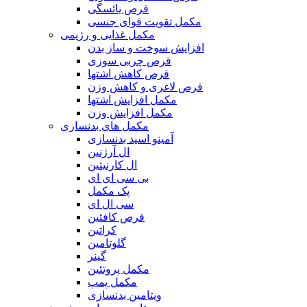
قرص یائسگی
مکمل تقویت قوای جنسی
مکمل غذایی و رژیمی
افزایش سوخت و ساز بدن
قرص چربی سوزی
قرص کاهش اشتها
قرص لاغری و کاهش وزن
مکمل افزایش اشتها
مکمل افزایش وزن
مکمل های بدنسازی
آمینو اسید بدنسازی
ال آرژنین
ال کارنیتین
بی سی ای ای
پک مکمل
سی ال ای
قرص کافئین
کراتین
گلوتامین
گینر
مکمل پروتئین
مکمل پمپ
ویتامین بدنسازی