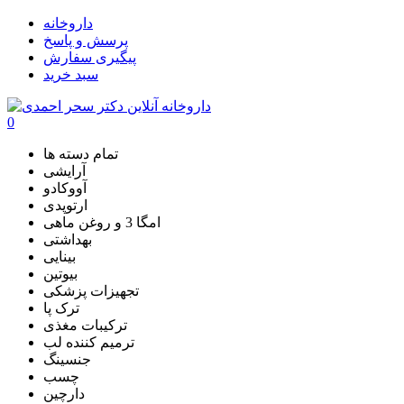
داروخانه
پرسش و پاسخ
پیگیری سفارش
سبد خرید
0
تمام دسته ها
آرایشی
آووکادو
ارتوپدی
امگا 3 و روغن ماهی
بهداشتی
بینایی
بیوتین
تجهیزات پزشکی
ترک پا
ترکیبات مغذی
ترمیم کننده لب
جنسینگ
چسب
دارچین