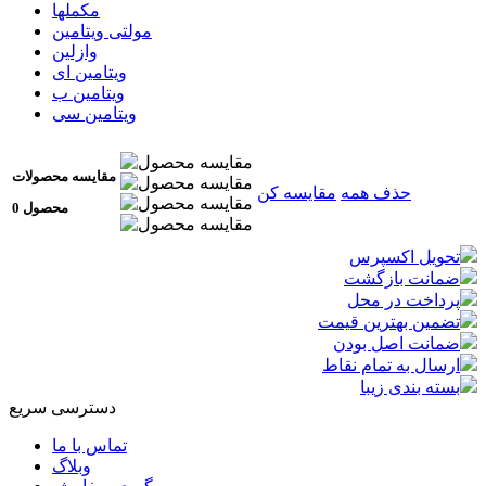
مکملها
مولتی ویتامین
وازلین
ویتامین ای
ویتامین ب
ویتامین سی
مقایسه محصولات
حذف همه
مقایسه کن
0 محصول
تحویل اکسپرس
ضمانت بازگشت
پرداخت در محل
تضمین بهترین قیمت
ضمانت اصل بودن
ارسال به تمام نقاط
بسته بندی زیبا
دسترسی سریع
تماس با ما
وبلاگ