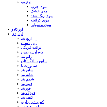
نوع مو
موی چرب
موی خشک
موی رنگ شده
موی کراتینه
موی معمولی
آووکادو
ارتوپدی
آرنج بند
آویز دست
توالت فرنگی
جوراب واریس
زانو بند
ساپورت انگشتان
ساپورت پا
ساق بند
شانه بند
شکم بند
فتق بند
قوزبند
قوزک بند
کتف بند
کمربند بارداری
کمربند طبی