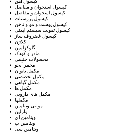
کپسول آهن
کپسول استخوان و مفاصل
کپسول اسخوان و مفاصل
کپسول پروستات
کپسول پوست و مو و ناخن
کپسول تقویت سیستم ایمنی
کپسول غضروف ساز
کلاژن
گلوکزامین
مادر و کودک
محصولات جنسی
مخمر آبجو
مکمل بانوان
مکمل تخصصی
مکمل گیاهی
مکمل ها
مکمل های دارویی
مکملها
مولتی ویتامین
وازلین
ویتامین ای
ویتامین ب
ویتامین سی