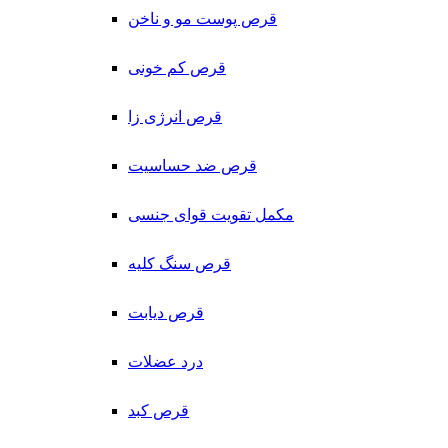
قرص پوست مو و ناخن
قرص کم خونی
قرص انرژی زا
قرص ضد حساسیت
مکمل تقویت قوای جنسی
قرص سنگ کلیه
قرص دیابت
درد عضلات
قرص کبد