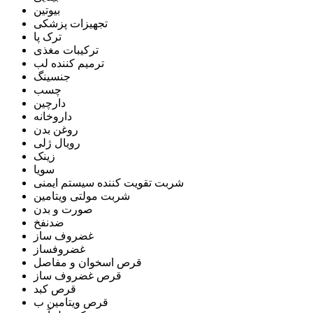
بیوتین
تجهیزات پزشکی
ترک پا
ترکیبات مغذی
ترمیم کننده لب
جنسینگ
چسب
دارچین
داروخانه
روغن بدن
رویال ژلی
زینک
سویا
شربت تقویت کننده سیستم ایمنی
شربت مولتی ویتامین
صورت و بدن
ضدنفخ
غضروف ساز
غضروفساز
قرص اسخوان و مفاصل
قرص غضروف ساز
قرص کبد
قرص ویتامین ب