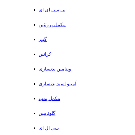
بی سی ای ای
مکمل پروتئین
گینر
کراتین
ویتامین بدنسازی
آمینو اسید بدنسازی
مکمل پمپ
گلوتامین
سی ال ای