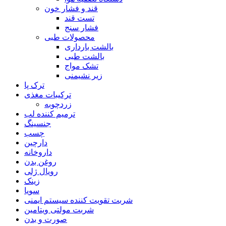
قند و فشار خون
تست قند
فشار سنج
محصولات طبی
بالشت بارداری
بالشت طبی
تشک مواج
زیر نشیمنی
ترک پا
ترکیبات مغذی
زردچوبه
ترمیم کننده لب
جنسینگ
چسب
دارچین
داروخانه
روغن بدن
رویال ژلی
زینک
سویا
شربت تقویت کننده سیستم ایمنی
شربت مولتی ویتامین
صورت و بدن