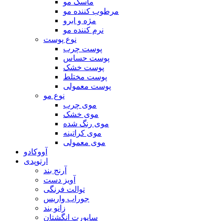
ماسک مو
مرطوب کننده مو
مژه و ابرو
نرم کننده مو
نوع پوست
پوست چرب
پوست حساس
پوست خشک
پوست مختلط
پوست معمولی
نوع مو
موی چرب
موی خشک
موی رنگ شده
موی کراتینه
موی معمولی
آووکادو
ارتوپدی
آرنج بند
آویز دست
توالت فرنگی
جوراب واریس
زانو بند
ساپورت انگشتان