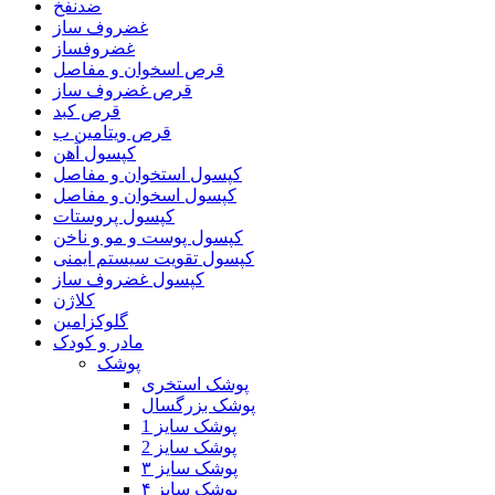
ضدنفخ
غضروف ساز
غضروفساز
قرص اسخوان و مفاصل
قرص غضروف ساز
قرص کبد
قرص ویتامین ب
کپسول آهن
کپسول استخوان و مفاصل
کپسول اسخوان و مفاصل
کپسول پروستات
کپسول پوست و مو و ناخن
کپسول تقویت سیستم ایمنی
کپسول غضروف ساز
کلاژن
گلوکزامین
مادر و کودک
پوشک
پوشک استخری
پوشک بزرگسال
پوشک سایز 1
پوشک سایز 2
پوشک سایز ۳
پوشک سایز ۴