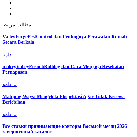
مطالب مرتبط
ValleyForgePestControl dan Pentingnya Perawatan Rumah
Secara Berkala
ادامه ...
mokeyValleyFrenchBulldog dan Cara Menjaga Kesehatan
Pernapasan
ادامه ...
Mahjong Ways: Mengelola Ekspektasi Agar Tidak Kecewa
Berlebihan
ادامه ...
Все ставки-принимающие конторы Восьмой месяц 2026 –
завершенный каталог