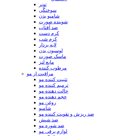
تونر
سوختگی
شامپو بدن
شوینده صورت
ضد آفتاب
کرم دست
کرم شب
لایه بردار
لوسیون بدن
ماسک صورت
مایع لنز
مرطوب کننده
مراقبت از مو
تثبیت کننده مو
ترمیم کننده مو
حالت دهنده مو
حجم دهنده مو
روغن مو
شامپو
ضد ریزش و تقویت کننده مو
ضد شپش
ضد شوره مو
لوازم برقی مو