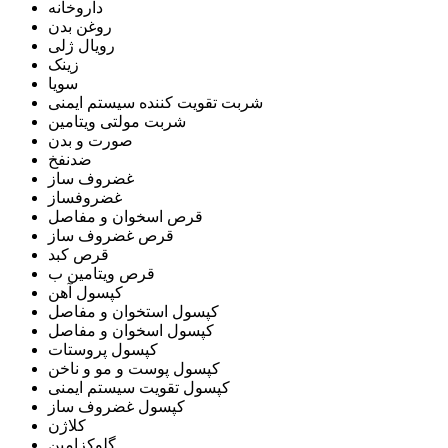
داروخانه
روغن بدن
رویال ژلی
زینک
سویا
شربت تقویت کننده سیستم ایمنی
شربت مولتی ویتامین
صورت و بدن
ضدنفخ
غضروف ساز
غضروفساز
قرص اسخوان و مفاصل
قرص غضروف ساز
قرص کبد
قرص ویتامین ب
کپسول آهن
کپسول استخوان و مفاصل
کپسول اسخوان و مفاصل
کپسول پروستات
کپسول پوست و مو و ناخن
کپسول تقویت سیستم ایمنی
کپسول غضروف ساز
کلاژن
گلوکزامین