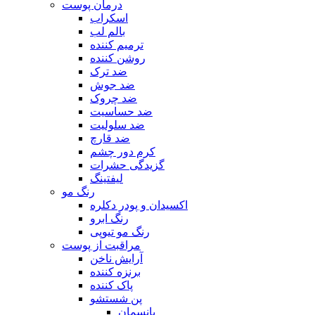
درمان پوست
اسکراب
بالم لب
ترمیم کننده
روشن کننده
ضد ترک
ضد جوش
ضد چروک
ضد حساسیت
ضد سلولیت
ضد قارچ
کرم دور چشم
گزیدگی حشرات
لیفتینگ
رنگ مو
اکسیدان و پودر دکلره
رنگ ابرو
رنگ مو تیوپی
مراقبت از پوست
آرایش ناخن
برنزه کننده
پاک کننده
پن شستشو
پانسمان