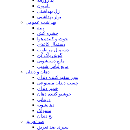
پد روزانه
تامپون
ژل بهداشتی
نوار بهداشتی
بهداشت عمومی
پنبه
حشره کش
خوشبو کننده هوا
دستمال کاغذی
دستمال مرطوب
گوش پاک کن
مایع دستشویی
مایع لباس شویی
دهان و دندان
پودر سفید کننده دندان
چسب دندان مصنوعی
خمیر دندان
خوشبو کننده دهان
درمانی
دهانشویه
مسواک
نخ دندان
ضد تعریق
اسپری ضد تعریق