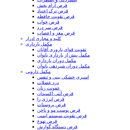
قرص آرام بخش
قرص ترک اعتیاد
قرص تقویت حافظه
قرص خواب
قرص سر درد
قرص مغز و اعصاب
کلیه و مجاری ادرار
مکمل بارداری
تقویت قوای باروری آقایان
مکمل پیش از بارداری بانوان
مکمل دوران بارداری
مکمل دوران شیردهی بانوان
مکمل دارویی
اسپری خشکی بینی و تنفس
درد عضلات
عفونت زنان
قرص آنتی اکسیدان
قرص انرژی زا
قرص پروستات
قرص پوست مو و ناخن
قرص تقویت سیستم ایمنی
قرص تهوع
قرص دستگاه گوارش