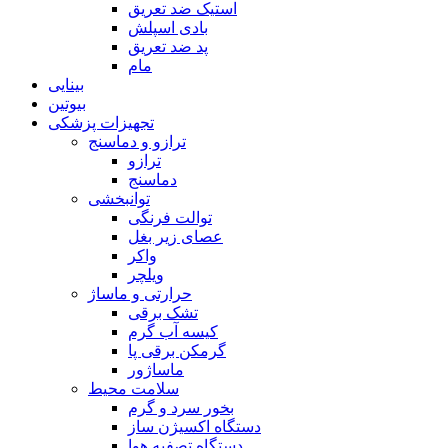
استیک ضد تعریق
بادی اسپلش
پد ضد تعریق
مام
بینایی
بیوتین
تجهیزات پزشکی
ترازو و دماسنج
ترازو
دماسنج
توانبخشی
توالت فرنگی
عصای زیر بغل
واکر
ویلچر
حرارتی و ماساژ
تشک برقی
کیسه آب گرم
گرمکن برقی پا
ماساژور
سلامت محیط
بخور سرد و گرم
دستگاه اکسیژن ساز
دستگاه تصفیه هوا