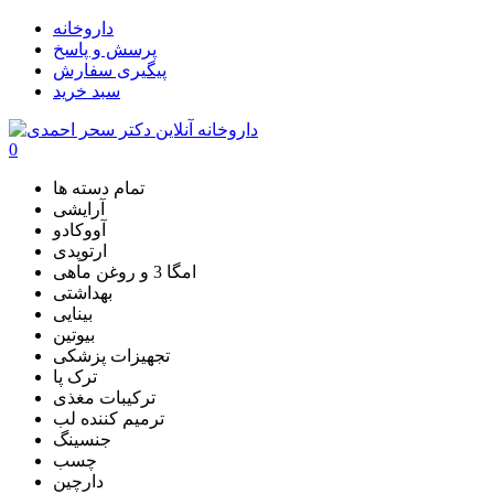
داروخانه
پرسش و پاسخ
پیگیری سفارش
سبد خرید
0
تمام دسته ها
آرایشی
آووکادو
ارتوپدی
امگا 3 و روغن ماهی
بهداشتی
بینایی
بیوتین
تجهیزات پزشکی
ترک پا
ترکیبات مغذی
ترمیم کننده لب
جنسینگ
چسب
دارچین