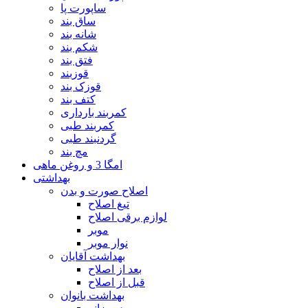
ساپورت پا
ساق بند
شانه بند
شکم بند
فتق بند
قوزبند
قوزک بند
کتف بند
کمربند بارداری
کمربند طبی
گردنبند طبی
مچ بند
امگا 3 و روغن ماهی
بهداشتی
اصلاح صورت و بدن
تیغ اصلاح
لوازم برقی اصلاح
موبر
نوار موبر
بهداشت آقایان
بعد از اصلاح
قبل از اصلاح
بهداشت بانوان