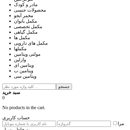
مادر و کودک
محصولات جنسی
مخمر آبجو
مکمل بانوان
مکمل تخصصی
مکمل گیاهی
مکمل ها
مکمل های دارویی
مکملها
مولتی ویتامین
وازلین
ویتامین ای
ویتامین ب
ویتامین سی
جستجو
سبد خرید
0
No products in the cart.
حساب کاربری
مرا
به خاطر بسپار