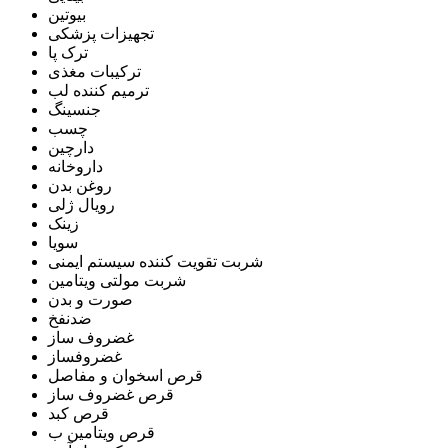
بیوتین
تجهیزات پزشکی
ترک پا
ترکیبات مغذی
ترمیم کننده لب
جنسینگ
چسب
دارچین
داروخانه
روغن بدن
رویال ژلی
زینک
سویا
شربت تقویت کننده سیستم ایمنی
شربت مولتی ویتامین
صورت و بدن
ضدنفخ
غضروف ساز
غضروفساز
قرص اسخوان و مفاصل
قرص غضروف ساز
قرص کبد
قرص ویتامین ب