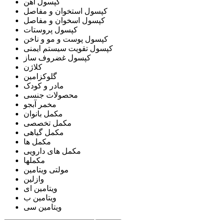
کپسول آهن
کپسول استخوان و مفاصل
کپسول اسخوان و مفاصل
کپسول پروستات
کپسول پوست و مو و ناخن
کپسول تقویت سیستم ایمنی
کپسول غضروف ساز
کلاژن
گلوکزامین
مادر و کودک
محصولات جنسی
مخمر آبجو
مکمل بانوان
مکمل تخصصی
مکمل گیاهی
مکمل ها
مکمل های دارویی
مکملها
مولتی ویتامین
وازلین
ویتامین ای
ویتامین ب
ویتامین سی