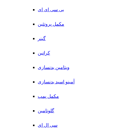
بی سی ای ای
مکمل پروتئین
گینر
کراتین
ویتامین بدنسازی
آمینو اسید بدنسازی
مکمل پمپ
گلوتامین
سی ال ای