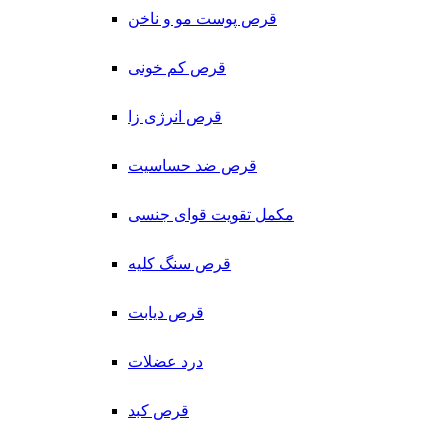
قرص پوست مو و ناخن
قرص کم خونی
قرص انرژی زا
قرص ضد حساسیت
مکمل تقویت قوای جنسی
قرص سنگ کلیه
قرص دیابت
درد عضلات
قرص کبد