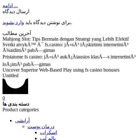
ادامه ...
ارسال دیدگاه
.
برای نوشتن دیدگاه باید
وارد بشوید
آخرین مطالب
Mahjong Slot: Tips Bermain dengan Strategi yang Lebih Efektif
Sveiki atvykÄ™ Ä¯ fs.casino: jÅ«sÅ³ iÅ¡skirtinis internetiniÅ³
Å¾aidimÅ³ pabÄ—gimas
Pristatome fs casino: jÅ«sÅ³ aukÅ¡Äiausios klasÄ—s internetiniÅ³
loÅ¡imÅ³ pabÄ—gimas
Uncover Superior Web-Based Play using fs casino bonuses
Untitled
0
دسته بندی ها
Product categories
آرایشی
درمان پوست
اسکراب
بالم لب