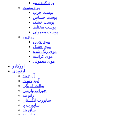
نرم کننده مو
نوع پوست
پوست چرب
پوست حساس
پوست خشک
پوست مختلط
پوست معمولی
نوع مو
موی چرب
موی خشک
موی رنگ شده
موی کراتینه
موی معمولی
آووکادو
ارتوپدی
آرنج بند
آویز دست
توالت فرنگی
جوراب واریس
زانو بند
ساپورت انگشتان
ساپورت پا
ساق بند
شانه بند