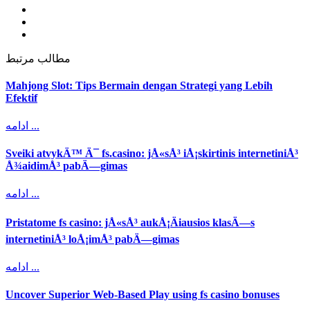
مطالب مرتبط
Mahjong Slot: Tips Bermain dengan Strategi yang Lebih
Efektif
ادامه ...
Sveiki atvykÄ™ Ä¯ fs.casino: jÅ«sÅ³ iÅ¡skirtinis internetiniÅ³
Å¾aidimÅ³ pabÄ—gimas
ادامه ...
Pristatome fs casino: jÅ«sÅ³ aukÅ¡Äiausios klasÄ—s
internetiniÅ³ loÅ¡imÅ³ pabÄ—gimas
ادامه ...
Uncover Superior Web-Based Play using fs casino bonuses