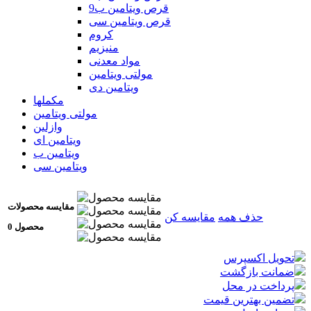
قرص ویتامین ب9
قرص ویتامین سی
کروم
منیزیم
مواد معدنی
مولتی ویتامین
ویتامین دی
مکملها
مولتی ویتامین
وازلین
ویتامین ای
ویتامین ب
ویتامین سی
مقایسه محصولات
حذف همه
مقایسه کن
0 محصول
تحویل اکسپرس
ضمانت بازگشت
پرداخت در محل
تضمین بهترین قیمت