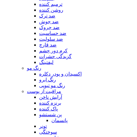
ترمیم کننده
روشن کننده
ضد ترک
ضد جوش
ضد چروک
ضد حساسیت
ضد سلولیت
ضد قارچ
کرم دور چشم
گزیدگی حشرات
لیفتینگ
رنگ مو
اکسیدان و پودر دکلره
رنگ ابرو
رنگ مو تیوپی
مراقبت از پوست
آرایش ناخن
برنزه کننده
پاک کننده
پن شستشو
پانسمان
تونر
سوختگی