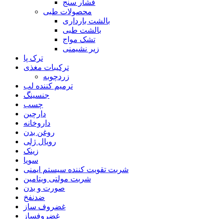
فشار سنج
محصولات طبی
بالشت بارداری
بالشت طبی
تشک مواج
زیر نشیمنی
ترک پا
ترکیبات مغذی
زردچوبه
ترمیم کننده لب
جنسینگ
چسب
دارچین
داروخانه
روغن بدن
رویال ژلی
زینک
سویا
شربت تقویت کننده سیستم ایمنی
شربت مولتی ویتامین
صورت و بدن
ضدنفخ
غضروف ساز
غضروفساز