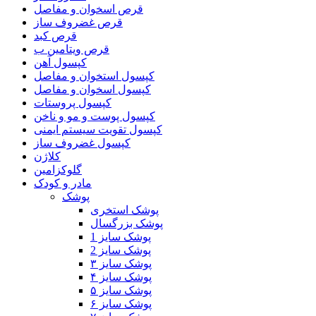
قرص اسخوان و مفاصل
قرص غضروف ساز
قرص کبد
قرص ویتامین ب
کپسول آهن
کپسول استخوان و مفاصل
کپسول اسخوان و مفاصل
کپسول پروستات
کپسول پوست و مو و ناخن
کپسول تقویت سیستم ایمنی
کپسول غضروف ساز
کلاژن
گلوکزامین
مادر و کودک
پوشک
پوشک استخری
پوشک بزرگسال
پوشک سایز 1
پوشک سایز 2
پوشک سایز ۳
پوشک سایز ۴
پوشک سایز ۵
پوشک سایز ۶