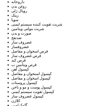
داروخانه
روغن بدن
رویال ژلی
زینک
سویا
شربت تقویت کننده سیستم ایمنی
شربت مولتی ویتامین
صورت و بدن
ضدنفخ
غضروف ساز
غضروفساز
قرص اسخوان و مفاصل
قرص غضروف ساز
قرص کبد
قرص ویتامین ب
کپسول آهن
کپسول استخوان و مفاصل
کپسول اسخوان و مفاصل
کپسول پروستات
کپسول پوست و مو و ناخن
کپسول تقویت سیستم ایمنی
کپسول غضروف ساز
کلاژن
گلوکزامین