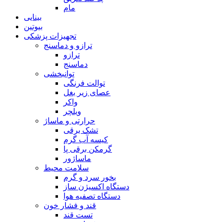
مام
بینایی
بیوتین
تجهیزات پزشکی
ترازو و دماسنج
ترازو
دماسنج
توانبخشی
توالت فرنگی
عصای زیر بغل
واکر
ویلچر
حرارتی و ماساژ
تشک برقی
کیسه آب گرم
گرمکن برقی پا
ماساژور
سلامت محیط
بخور سرد و گرم
دستگاه اکسیژن ساز
دستگاه تصفیه هوا
قند و فشار خون
تست قند