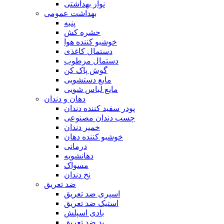
نوار بهداشتی
بهداشت عمومی
پنبه
حشره کش
خوشبو کننده هوا
دستمال کاغذی
دستمال مرطوب
گوش پاک کن
مایع دستشویی
مایع لباس شویی
دهان و دندان
پودر سفید کننده دندان
چسب دندان مصنوعی
خمیر دندان
خوشبو کننده دهان
درمانی
دهانشویه
مسواک
نخ دندان
ضد تعریق
اسپری ضد تعریق
استیک ضد تعریق
بادی اسپلش
پد ضد تعریق