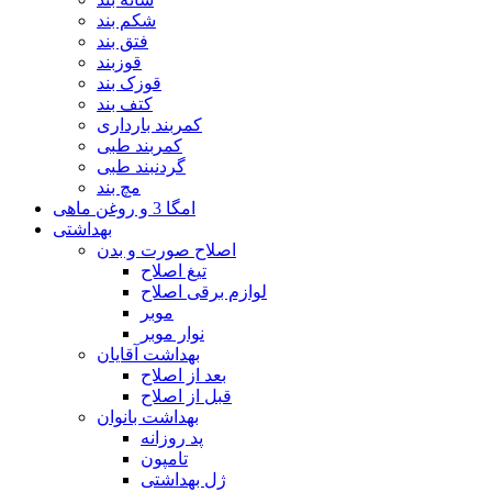
شکم بند
فتق بند
قوزبند
قوزک بند
کتف بند
کمربند بارداری
کمربند طبی
گردنبند طبی
مچ بند
امگا 3 و روغن ماهی
بهداشتی
اصلاح صورت و بدن
تیغ اصلاح
لوازم برقی اصلاح
موبر
نوار موبر
بهداشت آقایان
بعد از اصلاح
قبل از اصلاح
بهداشت بانوان
پد روزانه
تامپون
ژل بهداشتی