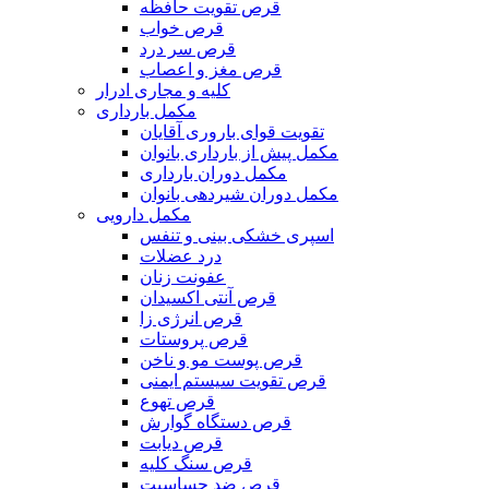
قرص تقویت حافظه
قرص خواب
قرص سر درد
قرص مغز و اعصاب
کلیه و مجاری ادرار
مکمل بارداری
تقویت قوای باروری آقایان
مکمل پیش از بارداری بانوان
مکمل دوران بارداری
مکمل دوران شیردهی بانوان
مکمل دارویی
اسپری خشکی بینی و تنفس
درد عضلات
عفونت زنان
قرص آنتی اکسیدان
قرص انرژی زا
قرص پروستات
قرص پوست مو و ناخن
قرص تقویت سیستم ایمنی
قرص تهوع
قرص دستگاه گوارش
قرص دیابت
قرص سنگ کلیه
قرص ضد حساسیت