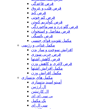
قرص قاعدگی
قرص قلب و عروق
قرص کبد
قرص کم خونی
قرص کوآنزیم کیوتن
قرص گلو درد و سرماخوردگی
قرص مفاصل و استخوان
قرص یائسگی
مکمل تقویت قوای جنسی
مکمل غذایی و رژیمی
افزایش سوخت و ساز بدن
قرص چربی سوزی
قرص کاهش اشتها
قرص لاغری و کاهش وزن
مکمل افزایش اشتها
مکمل افزایش وزن
مکمل های بدنسازی
آمینو اسید بدنسازی
ال آرژنین
ال کارنیتین
بی سی ای ای
پک مکمل
سی ال ای