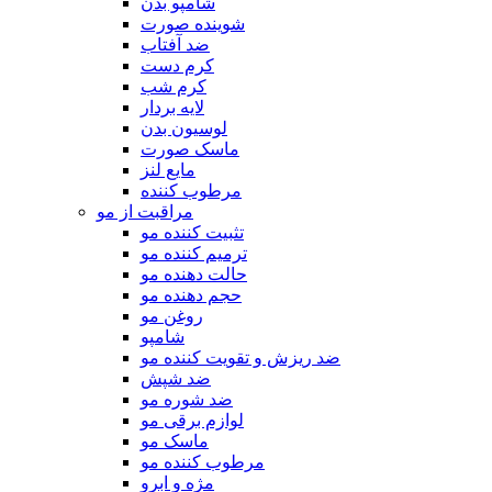
شامپو بدن
شوینده صورت
ضد آفتاب
کرم دست
کرم شب
لایه بردار
لوسیون بدن
ماسک صورت
مایع لنز
مرطوب کننده
مراقبت از مو
تثبیت کننده مو
ترمیم کننده مو
حالت دهنده مو
حجم دهنده مو
روغن مو
شامپو
ضد ریزش و تقویت کننده مو
ضد شپش
ضد شوره مو
لوازم برقی مو
ماسک مو
مرطوب کننده مو
مژه و ابرو