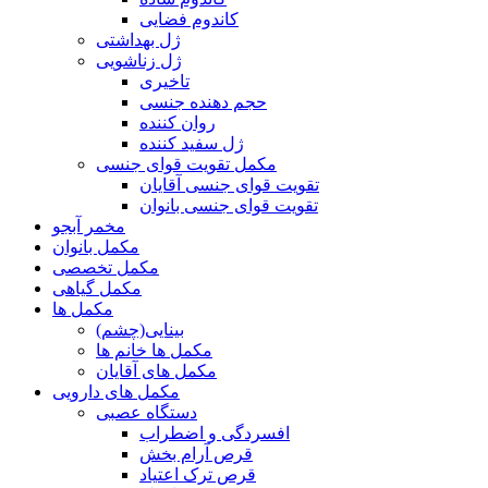
کاندوم فضایی
ژل بهداشتی
ژل زناشویی
تاخیری
حجم دهنده جنسی
روان کننده
ژل سفید کننده
مکمل تقویت قوای جنسی
تقویت قوای جنسی آقایان
تقویت قوای جنسی بانوان
مخمر آبجو
مکمل بانوان
مکمل تخصصی
مکمل گیاهی
مکمل ها
بینایی(چشم)
مکمل ها خانم ها
مکمل های آقایان
مکمل های دارویی
دستگاه عصبی
افسردگی و اضطراب
قرص آرام بخش
قرص ترک اعتیاد