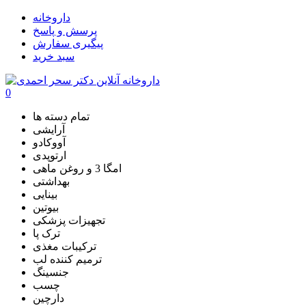
داروخانه
پرسش و پاسخ
پیگیری سفارش
سبد خرید
0
تمام دسته ها
آرایشی
آووکادو
ارتوپدی
امگا 3 و روغن ماهی
بهداشتی
بینایی
بیوتین
تجهیزات پزشکی
ترک پا
ترکیبات مغذی
ترمیم کننده لب
جنسینگ
چسب
دارچین