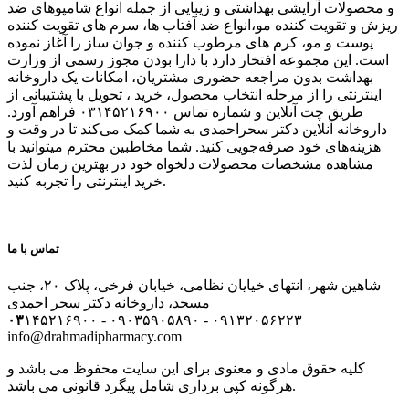
و محصولات آرایشی بهداشتی و زیبایی از جمله انواع شامپوهای ضد
ریزش و تقویت کننده مو،انواع ضد آفتاب ها، سرم های تقویت کننده
پوست و مو، کرم های مرطوب کننده و جوان ساز را آغاز نموده
است. این مجموعه افتخار دارد با دارا بودن مجوز رسمی از وزارت
بهداشت بدون مراجعه حضوری مشتریان، امکانات یک داروخانه
اینترنتی را از مرحله انتخاب محصول، خرید ، تحویل با پشتیبانی از
طریق چت آنلاین و شماره تماس ۰۳۱۴۵۲۱۶۹۰۰ فراهم آورد.
داروخانه آنلاین دکتر سحراحمدی به شما کمک می‌کند تا در وقت و
هزینه‌های خود صرفه‌جویی کنید. شما مخاطبین محترم میتوانید با
مشاهده مشخصات محصولات دلخواه خود در بهترین زمان لذت
خرید اینترنتی را تجربه کنید.
تماس با ما
شاهین شهر، انتهای خیایان نظامی، خیابان فرخی، پلاک ۲۰، جنب
مسجد، داروخانه دکتر سحر احمدی
۰۳
۱۴۵۲۱۶۹۰۰ - ۰۹۰۳۵۹۰۵۸۹۰ - ۰۹۱۳۲۰۵۶۲۲۳
info@drahmadipharmacy.com
کلیه حقوق مادی و معنوی برای این سایت محفوظ می باشد و
هرگونه کپی برداری شامل پیگرد قانونی می باشد.