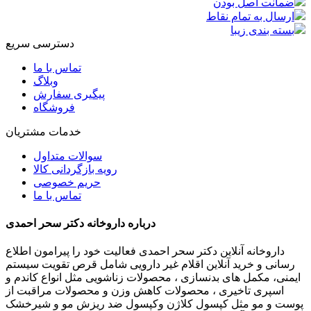
ضمانت اصل بودن
ارسال به تمام نقاط
بسته بندی زیبا
دسترسی سریع
تماس با ما
وبلاگ
پیگیری سفارش
فروشگاه
خدمات مشتریان
سوالات متداول
رویه بازگردانی کالا
حریم خصوصی
تماس با ما
درباره داروخانه دکتر سحر احمدی
داروخانه آنلاین دکتر سحر احمدی فعالیت خود را پیرامون اطلاع
رسانی و خرید آنلاین اقلام غیر دارویی شامل قرص تقویت سیستم
ایمنی، مکمل های بدنسازی ، محصولات زناشویی مثل انواع کاندم و
اسپری تاخیری ، محصولات کاهش وزن و محصولات مراقبت از
پوست و مو مثل کپسول کلاژن وکپسول ضد ریزش مو و شیرخشک