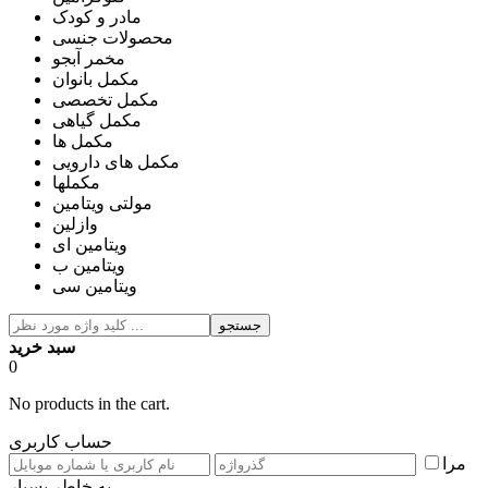
مادر و کودک
محصولات جنسی
مخمر آبجو
مکمل بانوان
مکمل تخصصی
مکمل گیاهی
مکمل ها
مکمل های دارویی
مکملها
مولتی ویتامین
وازلین
ویتامین ای
ویتامین ب
ویتامین سی
جستجو
سبد خرید
0
No products in the cart.
حساب کاربری
مرا
به خاطر بسپار