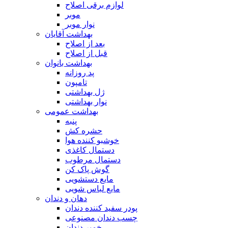
لوازم برقی اصلاح
موبر
نوار موبر
بهداشت آقایان
بعد از اصلاح
قبل از اصلاح
بهداشت بانوان
پد روزانه
تامپون
ژل بهداشتی
نوار بهداشتی
بهداشت عمومی
پنبه
حشره کش
خوشبو کننده هوا
دستمال کاغذی
دستمال مرطوب
گوش پاک کن
مایع دستشویی
مایع لباس شویی
دهان و دندان
پودر سفید کننده دندان
چسب دندان مصنوعی
خمیر دندان