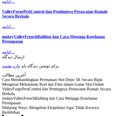
ادامه ...
ValleyForgePestControl dan Pentingnya Perawatan Rumah
Secara Berkala
ادامه ...
mokeyValleyFrenchBulldog dan Cara Menjaga Kesehatan
Pernapasan
ادامه ...
ارسال دیدگاه
وارد بشوید
برای نوشتن دیدگاه باید
.
آخرین مطالب
Cara Membandingkan Permainan Slot Depo 5K Secara Bijak
Mengenal Mekanisme Reel dan Fitur dalam Game Slot Online
ValleyForgePestControl dan Pentingnya Perawatan Rumah Secara
Berkala
mokeyValleyFrenchBulldog dan Cara Menjaga Kesehatan
Pernapasan
Mahjong Ways: Mengelola Ekspektasi Agar Tidak Kecewa
Berlebihan