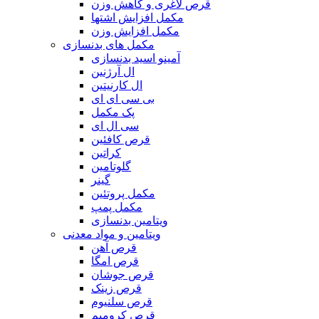
قرص لاغری و کاهش وزن
مکمل افزایش اشتها
مکمل افزایش وزن
مکمل های بدنسازی
آمینو اسید بدنسازی
ال آرژنین
ال کارنیتین
بی سی ای ای
پک مکمل
سی ال ای
قرص کافئین
کراتین
گلوتامین
گینر
مکمل پروتئین
مکمل پمپ
ویتامین بدنسازی
ویتامین و مواد معدنی
قرص آهن
قرص امگا
قرص جوشان
قرص زینک
قرص سلنیوم
قرص کرومیم