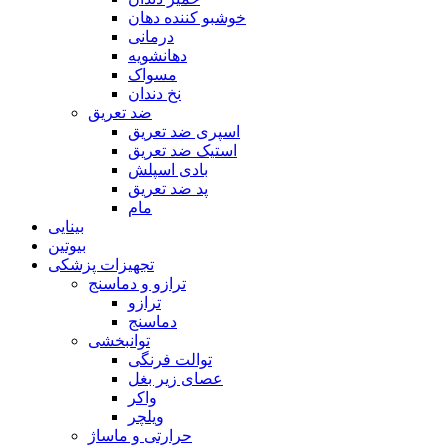
خوشبو کننده دهان
درمانی
دهانشویه
مسواک
نخ دندان
ضد تعریق
اسپری ضد تعریق
استیک ضد تعریق
بادی اسپلش
پد ضد تعریق
مام
بینایی
بیوتین
تجهیزات پزشکی
ترازو و دماسنج
ترازو
دماسنج
توانبخشی
توالت فرنگی
عصای زیر بغل
واکر
ویلچر
حرارتی و ماساژ