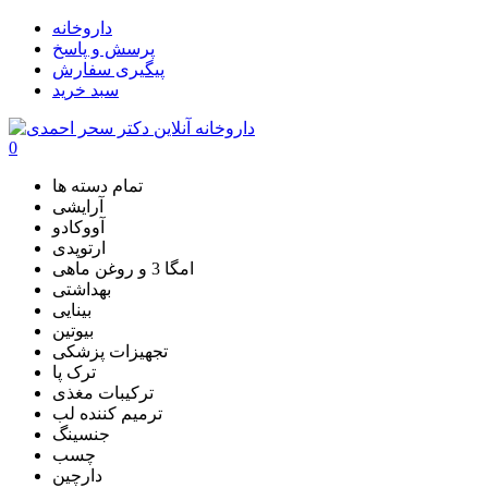
داروخانه
پرسش و پاسخ
پیگیری سفارش
سبد خرید
0
تمام دسته ها
آرایشی
آووکادو
ارتوپدی
امگا 3 و روغن ماهی
بهداشتی
بینایی
بیوتین
تجهیزات پزشکی
ترک پا
ترکیبات مغذی
ترمیم کننده لب
جنسینگ
چسب
دارچین