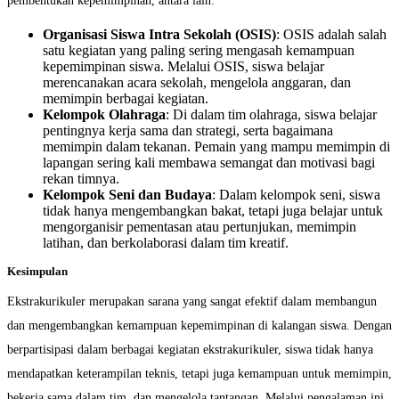
pembentukan kepemimpinan, antara lain:
Organisasi Siswa Intra Sekolah (OSIS)
: OSIS adalah salah
satu kegiatan yang paling sering mengasah kemampuan
kepemimpinan siswa. Melalui OSIS, siswa belajar
merencanakan acara sekolah, mengelola anggaran, dan
memimpin berbagai kegiatan.
Kelompok Olahraga
: Di dalam tim olahraga, siswa belajar
pentingnya kerja sama dan strategi, serta bagaimana
memimpin dalam tekanan. Pemain yang mampu memimpin di
lapangan sering kali membawa semangat dan motivasi bagi
rekan timnya.
Kelompok Seni dan Budaya
: Dalam kelompok seni, siswa
tidak hanya mengembangkan bakat, tetapi juga belajar untuk
mengorganisir pementasan atau pertunjukan, memimpin
latihan, dan berkolaborasi dalam tim kreatif.
Kesimpulan
Ekstrakurikuler merupakan sarana yang sangat efektif dalam membangun
dan mengembangkan kemampuan kepemimpinan di kalangan siswa. Dengan
berpartisipasi dalam berbagai kegiatan ekstrakurikuler, siswa tidak hanya
mendapatkan keterampilan teknis, tetapi juga kemampuan untuk memimpin,
bekerja sama dalam tim, dan mengelola tantangan. Melalui pengalaman ini,