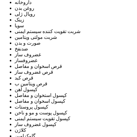
داروخانه
روغن بدن
رویال ژلی
زینک
سویا
شربت تقویت کننده سیستم ایمنی
شربت مولتی ویتامین
صورت و بدن
ضدنفخ
غضروف ساز
غضروفساز
قرص اسخوان و مفاصل
قرص غضروف ساز
قرص کبد
قرص ویتامین ب
کپسول آهن
کپسول استخوان و مفاصل
کپسول اسخوان و مفاصل
کپسول پروستات
کپسول پوست و مو و ناخن
کپسول تقویت سیستم ایمنی
کپسول غضروف ساز
کلاژن
گلوکزامین