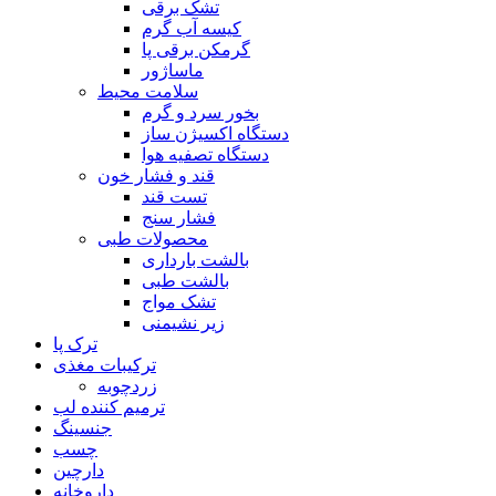
تشک برقی
کیسه آب گرم
گرمکن برقی پا
ماساژور
سلامت محیط
بخور سرد و گرم
دستگاه اکسیژن ساز
دستگاه تصفیه هوا
قند و فشار خون
تست قند
فشار سنج
محصولات طبی
بالشت بارداری
بالشت طبی
تشک مواج
زیر نشیمنی
ترک پا
ترکیبات مغذی
زردچوبه
ترمیم کننده لب
جنسینگ
چسب
دارچین
داروخانه