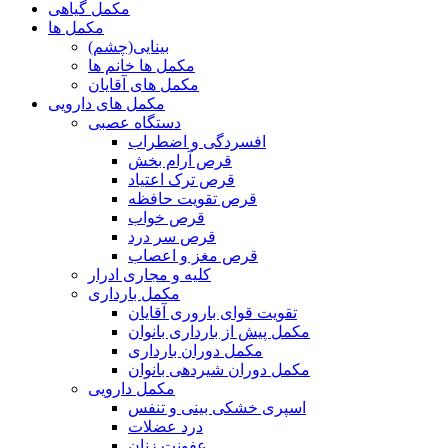
مکمل گیاهی
مکمل ها
بینایی(چشم)
مکمل ها خانم ها
مکمل های آقایان
مکمل های دارویی
دستگاه عصبی
افسردگی و اضطراب
قرص آرام بخش
قرص ترک اعتیاد
قرص تقویت حافظه
قرص خواب
قرص سر درد
قرص مغز و اعصاب
کلیه و مجاری ادرار
مکمل بارداری
تقویت قوای باروری آقایان
مکمل پیش از بارداری بانوان
مکمل دوران بارداری
مکمل دوران شیردهی بانوان
مکمل دارویی
اسپری خشکی بینی و تنفس
درد عضلات
عفونت زنان