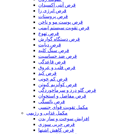
قرص آنتی اکسیدان
قرص انرژی زا
قرص پروستات
قرص پوست مو و ناخن
قرص تقویت سیستم ایمنی
قرص تهوع
قرص دستگاه گوارش
قرص دیابت
قرص سنگ کلیه
قرص ضد حساسیت
قرص قاعدگی
قرص قلب و عروق
قرص کبد
قرص کم خونی
قرص کوآنزیم کیوتن
قرص گلو درد و سرماخوردگی
قرص مفاصل و استخوان
قرص یائسگی
مکمل تقویت قوای جنسی
مکمل غذایی و رژیمی
افزایش سوخت و ساز بدن
قرص چربی سوزی
قرص کاهش اشتها