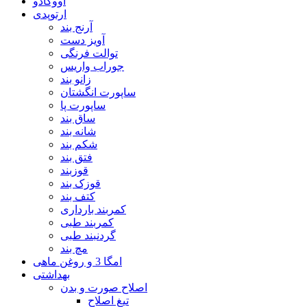
آووکادو
ارتوپدی
آرنج بند
آویز دست
توالت فرنگی
جوراب واریس
زانو بند
ساپورت انگشتان
ساپورت پا
ساق بند
شانه بند
شکم بند
فتق بند
قوزبند
قوزک بند
کتف بند
کمربند بارداری
کمربند طبی
گردنبند طبی
مچ بند
امگا 3 و روغن ماهی
بهداشتی
اصلاح صورت و بدن
تیغ اصلاح