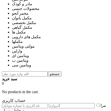
مادر و کودک
محصولات جنسی
مخمر آبجو
مکمل بانوان
مکمل تخصصی
مکمل گیاهی
مکمل ها
مکمل های دارویی
مکملها
مولتی ویتامین
وازلین
ویتامین ای
ویتامین ب
ویتامین سی
جستجو
سبد خرید
0
No products in the cart.
حساب کاربری
مرا
به خاطر بسپار