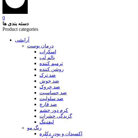
0
دسته بندی ها
Product categories
آرایشی
درمان پوست
اسکراب
بالم لب
ترمیم کننده
روشن کننده
ضد ترک
ضد جوش
ضد چروک
ضد حساسیت
ضد سلولیت
ضد قارچ
کرم دور چشم
گزیدگی حشرات
لیفتینگ
رنگ مو
اکسیدان و پودر دکلره