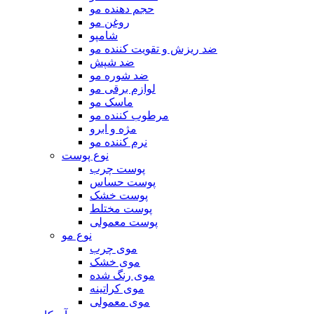
حجم دهنده مو
روغن مو
شامپو
ضد ریزش و تقویت کننده مو
ضد شپش
ضد شوره مو
لوازم برقی مو
ماسک مو
مرطوب کننده مو
مژه و ابرو
نرم کننده مو
نوع پوست
پوست چرب
پوست حساس
پوست خشک
پوست مختلط
پوست معمولی
نوع مو
موی چرب
موی خشک
موی رنگ شده
موی کراتینه
موی معمولی