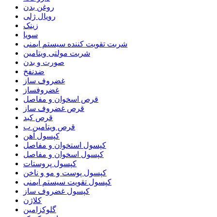
روغن بدن
رویال ژلی
زینک
سویا
شربت تقویت کننده سیستم ایمنی
شربت مولتی ویتامین
صورت و بدن
ضدنفخ
غضروف ساز
غضروفساز
قرص اسخوان و مفاصل
قرص غضروف ساز
قرص کبد
قرص ویتامین ب
کپسول آهن
کپسول استخوان و مفاصل
کپسول اسخوان و مفاصل
کپسول پروستات
کپسول پوست و مو و ناخن
کپسول تقویت سیستم ایمنی
کپسول غضروف ساز
کلاژن
گلوکزامین