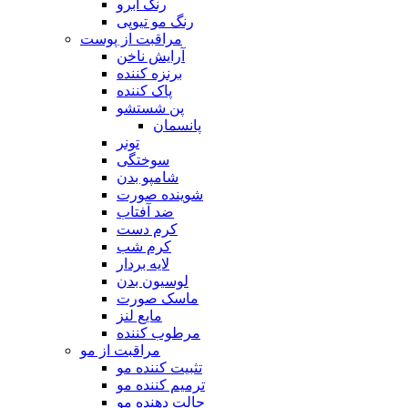
رنگ ابرو
رنگ مو تیوپی
مراقبت از پوست
آرایش ناخن
برنزه کننده
پاک کننده
پن شستشو
پانسمان
تونر
سوختگی
شامپو بدن
شوینده صورت
ضد آفتاب
کرم دست
کرم شب
لایه بردار
لوسیون بدن
ماسک صورت
مایع لنز
مرطوب کننده
مراقبت از مو
تثبیت کننده مو
ترمیم کننده مو
حالت دهنده مو