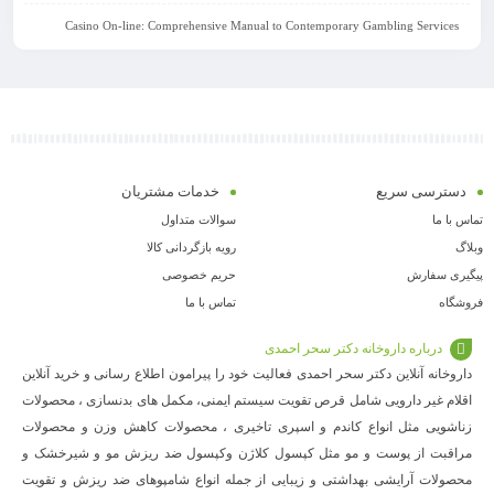
Casino On-line: Comprehensive Manual to Contemporary Gambling Services
دسترسی سریع
خدمات مشتریان
تماس با ما
سوالات متداول
وبلاگ
رویه بازگردانی کالا
پیگیری سفارش
حریم خصوصی
فروشگاه
تماس با ما
درباره داروخانه دکتر سحر احمدی
داروخانه آنلاین دکتر سحر احمدی فعالیت خود را پیرامون اطلاع رسانی و خرید آنلاین
اقلام غیر دارویی شامل قرص تقویت سیستم ایمنی، مکمل های بدنسازی ، محصولات
زناشویی مثل انواع کاندم و اسپری تاخیری ، محصولات کاهش وزن و محصولات
مراقبت از پوست و مو مثل کپسول کلاژن وکپسول ضد ریزش مو و شیرخشک و
محصولات آرایشی بهداشتی و زیبایی از جمله انواع شامپوهای ضد ریزش و تقویت