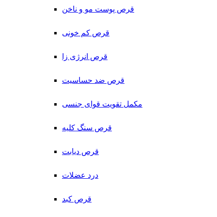
قرص پوست مو و ناخن
قرص کم خونی
قرص انرژی زا
قرص ضد حساسیت
مکمل تقویت قوای جنسی
قرص سنگ کلیه
قرص دیابت
درد عضلات
قرص کبد