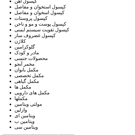
کپسول آهن
کپسول استخوان و مفاصل
کپسول اسخوان و مفاصل
کپسول پروستات
کپسول پوست و مو و ناخن
کپسول تقویت سیستم ایمنی
کپسول غضروف ساز
کلاژن
گلوکزامین
مادر و کودک
محصولات جنسی
مخمر آبجو
مکمل بانوان
مکمل تخصصی
مکمل گیاهی
مکمل ها
مکمل های دارویی
مکملها
مولتی ویتامین
وازلین
ویتامین ای
ویتامین ب
ویتامین سی