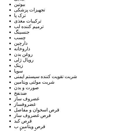
بیوتین
تجهیزات پزشکی
ترک پا
ترکیبات مغذی
ترمیم کننده لب
جنسینگ
چسب
دارچین
داروخانه
روغن بدن
رویال ژلی
زینک
سویا
شربت تقویت کننده سیستم ایمنی
شربت مولتی ویتامین
صورت و بدن
ضدنفخ
غضروف ساز
غضروفساز
قرص اسخوان و مفاصل
قرص غضروف ساز
قرص کبد
قرص ویتامین ب