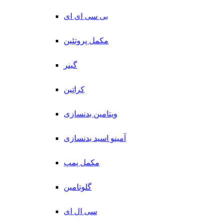
بی سی ای ای
مکمل پروتئین
گینر
کراتین
ویتامین بدنسازی
آمینو اسید بدنسازی
مکمل پمپ
گلوتامین
سی ال ای